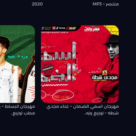
منتصر – MP3
2020
مهرجان اسمي الضمان – غناء مجدي
مهرجان انبساط – و
شطه – توزيع وزه..
مطب توزيع..