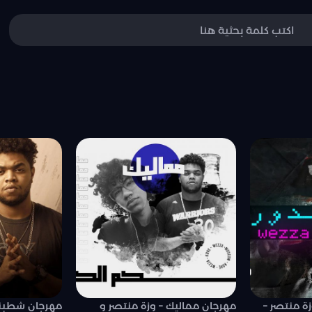
زة منتصر –
مهرجان مماليك – وزة منتصر و
مهرجان شطبنا 