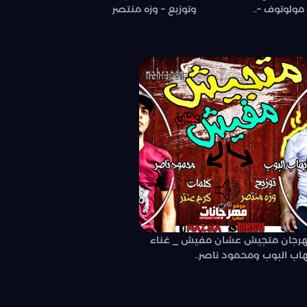
مولوتوف –..
وتوزيع – وزه منتصر
رجان متجيش عشان مفيش _ غناء
هاب البوب ومحمود ناصر..