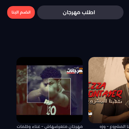
اطلب مهرجان
انضم الينا
المشروع – وزه
مهرجان متعرضهاش – غناء وكلمات