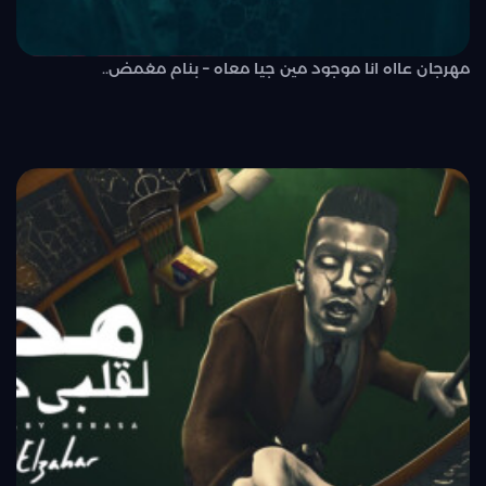
مهرجان عااه انا موجود مين جيا معاه – بنام مغمض..