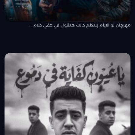
مهرجان لو الايام بتتكلم كانت هتقول في حقي كلام –..