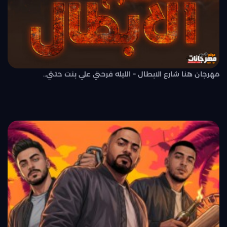
مهرجان هنا شارع الابطال – الليله فرحتي علي بنت حتتي..