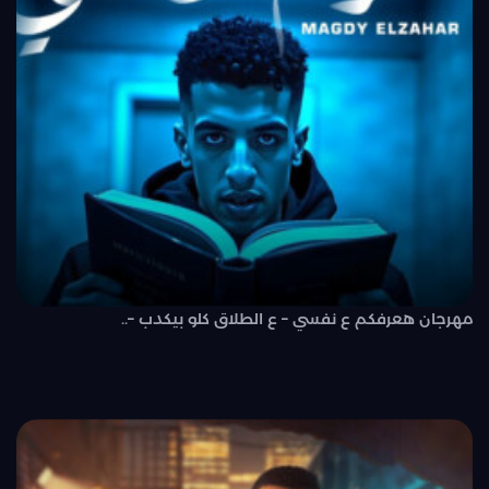
مهرجان هعرفكم ع نفسي – ع الطلاق كلو بيكدب –..