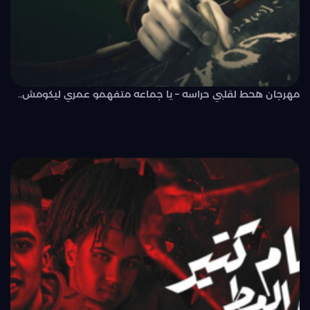
مهرجان هحط لقلبي حراسه – يا جماعه متفهمو عمري ليكومش..