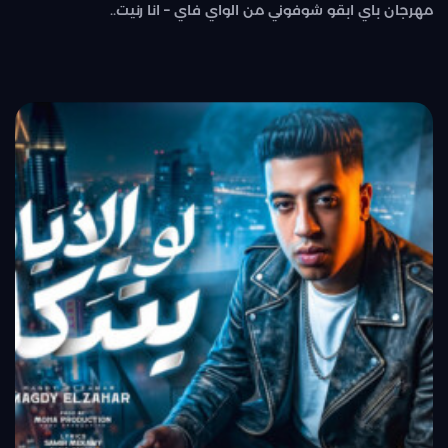
مهرجان باي ابقو شوفوني من الواي فاي – انا رنيت..