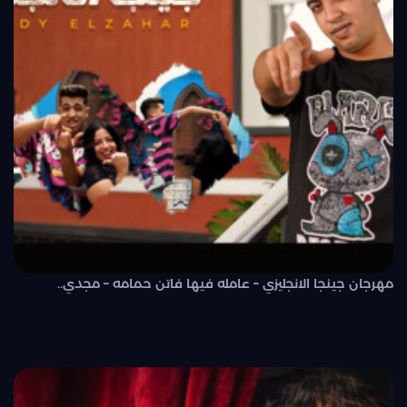
مهرجان جينجا الانجليزي – عامله فيها فاتن حمامه – مجدي..