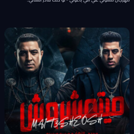
مهرجان مسولي علي اللي باعوني – لو كنت قادر انساكي..