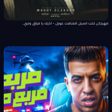
مهرجان كنت اصيل اتشافت عويل – اذيك يا فراق ونبي..