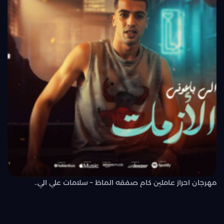
مهرجان احراز عاملين كام صفقه الماظ – سلامات علي الي..