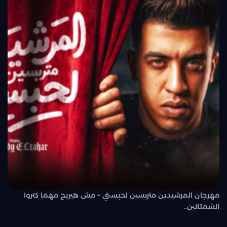
مهرجان المرشيدين متربسين لحبستي – مش هيريح مهما كتروا
الشمتانين..