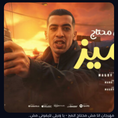
مهرجان انا مش محتاج اتميز – يا زميلي تليفوني مش..