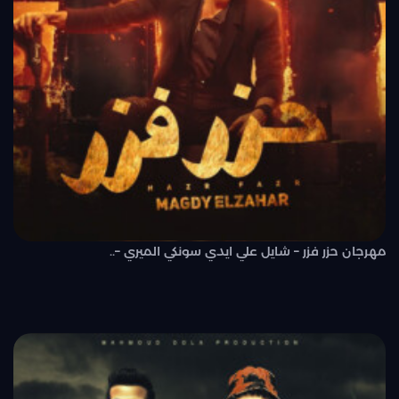
مهرجان حزر فزر – شايل علي ايدي سونكي الميري –..