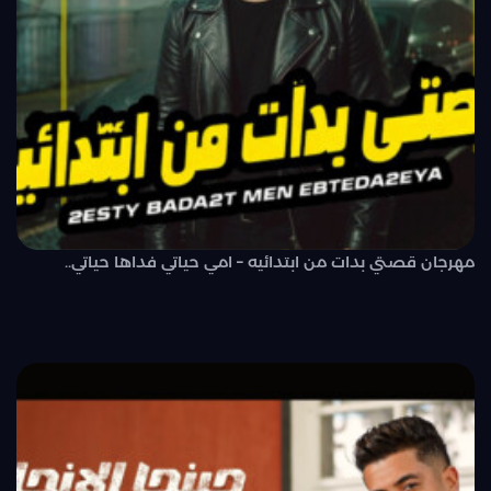
مهرجان قصتي بدات من ابتدائيه – امي حياتي فداها حياتي..