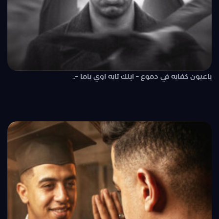
ياعيون كفايه في دموع – ابنك تايه اوي ياما –..