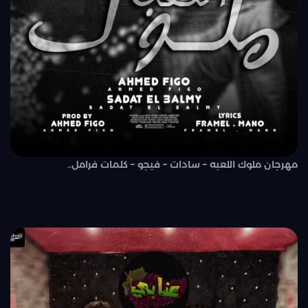
مهرجان ملوك اللعبه – سادات – فيجو – كلمات فرامل..