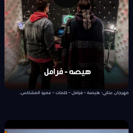
مهرجان عنابي- هيصه – فرامل – كلمات – عمرو المشاكس..