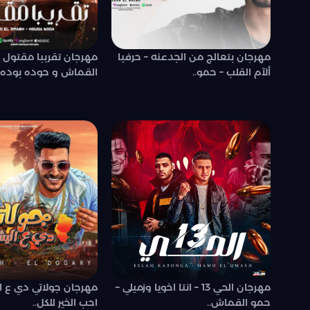
مهرجان بتعالج من الجدعنه – حرفيا
مهرجان تقريبا مقتول 
ألآم القلب – حمو..
القماش و حوده بوده –
مهرجان الحي 13 – انتا اخويا وزميلي –
مهرجان جولاتي دي ع ال
حمو القماش..
احب الخير للكل..