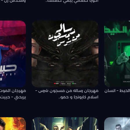
اخويا خصمي يبقي خصمك..
ومحدش رن – ح
حيط – انسان
مهرجان رساله من مسجون شرس –
مهرجان الموت
اسلام كابونجا و حمو..
يريحني – حبيت 