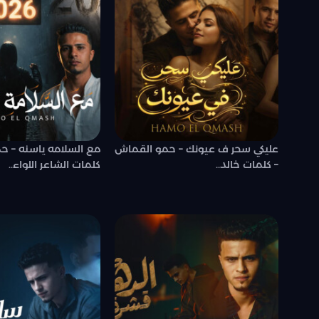
عليكي سحر ف عيونك – حمو القماش
مع السلامه ياسنه – ح
– كلمات خالد..
كلمات الشاعر اللواء..