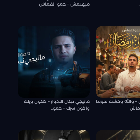
مبهتمش – حمو القماش
– والله وحشت قلوبنا
ماتيجي نبدل الادوار – هكون ويلك
قماش
واخون سرك – حمو..