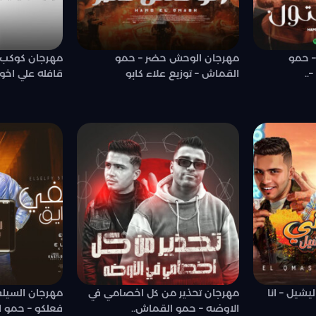
– حمو
مهرجان الوحش حضر – حمو
مهرجان كوكب ك
..
القماش – توزيع علاء كابو
قافله علي اخويا
يشيل – انا
مهرجان تحذير من كل اخصامي في
مهرجان السيلفي
الاوضه – حمو القماش..
فعلكو – حمو ا