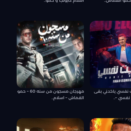
مو القماش..
اسلام كابونجا و حمو..
 نفسي ياخدني بقى
مهرجان مسجون من سنه 60 – حمو
نفسي –..
القماش – اسلام..