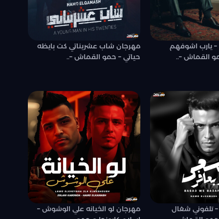
– يارب اشوفهم
مهرجان شاب عشريناتي كت بايظه
 القماش –..
حياتي – حمو القماش –..
– تلفوني شغال
مهرجان لو الخيانه علي الوشوش –