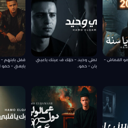
مو القماش –
تملي وحيد – حزنك ف عينك ياعيني
قفل بابنهم – 
بان – حمو..
بايعني – حمو 