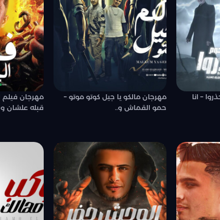
وا – انا
مهرجان مالكو يا جيل كوتو موتو –
مهرجان فيلم ال
حمو القماش و..
قبله علشان وا