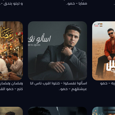
معايا – حمو..
و تيتو بندق –..
يه – حمو
اسألوا نفسكوا – كنتوا اقرب ناس انا
رمضان رمضان 
عيشتلهم – حمو..
كتير – حمو ال