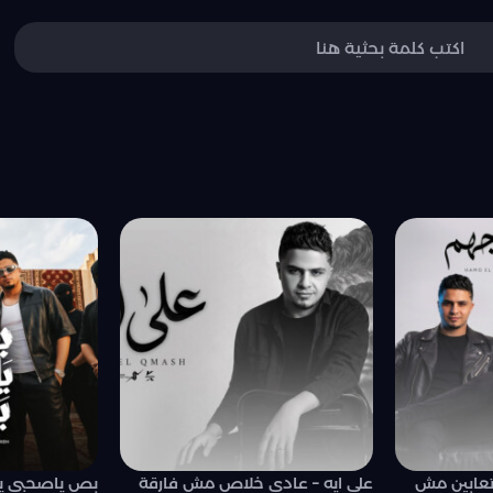
عابين مش
علي ايه – عادي خلاص مش فارقة
بص ياصحبي ي