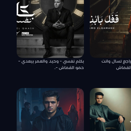
راجع تسال وانت
بكلم نفسي – وحيد والعمر بيعدي –
القماش
حمو القماش –..