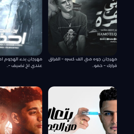
مهرجان جوه مني الف كسره – الفراق
مهرجان بدء الهجوم احذر
قرارك – حمو..
عندي اخ نضيف –..