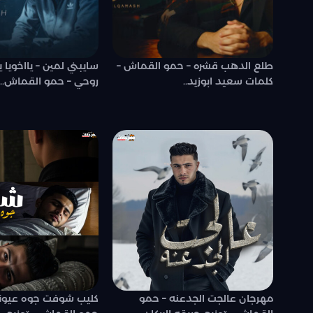
طلع الدهب قشره – حمو القماش –
سايبني لمين – يااخويا 
كلمات سعيد ابوزيد..
روحي – حمو القماش..
مهرجان عالجت الجدعنه – حمو
كليب شوفت جوه عيونك