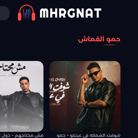
MHRGNAT
حمو القماش
شوفت الشماته في عينكو – حمو
مش محتاجهم – دول ت