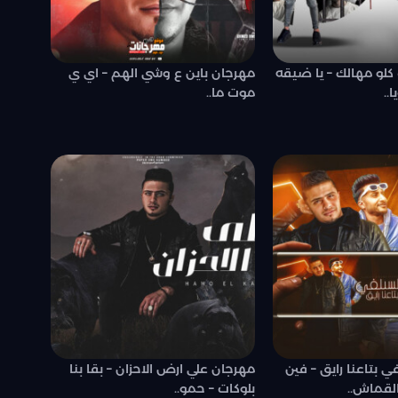
لو مهالك – يا ضيقه
مهرجان باين ع وشي الهم – اي ي
..
موت ما..
 بتاعنا رايق – فين
مهرجان علي ارض الاحزان – بقا بنا
لقماش..
بلوكات – حمو..