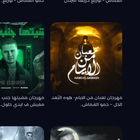
القماش – توزيع حريقه البركان
حمو القماش – توزيع..
مهرجان تعبان من الايام- هوه البُعد
مهرجان مشيتها جنب ال
الحل – حمو القماش..
مفيش ف ايدي حلول..