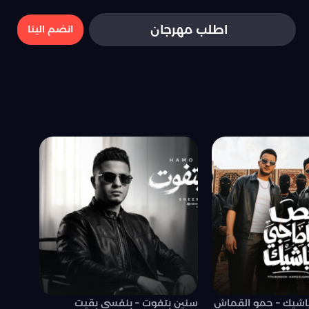
اطلب مهرجان
انضم الينا
اشيك – حمو القماش
سنين بتفوت – بنفسي بقيت