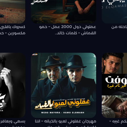
ياحته من
عملولي دول 2000 عمل – حمو
كسروك ياقلبي 
القماش – كلمات خالد..
مكسورين – حمو
م غيره –
مهرجان غفلوني لعبو بالخيانه – انتا
بسعي وبعافر 