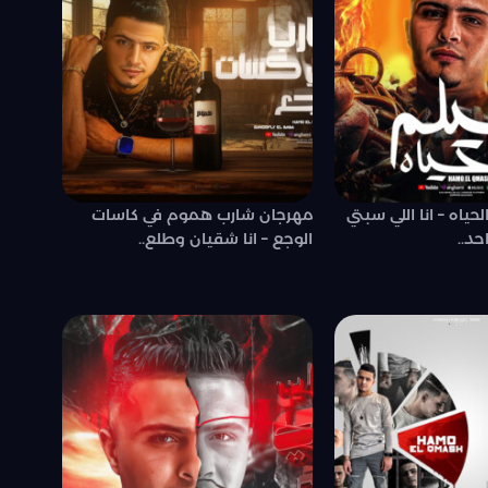
حياه – انا اللي سبتي
مهرجان شارب هموم في كاسات
حد..
الوجع – انا شقيان وطلع..