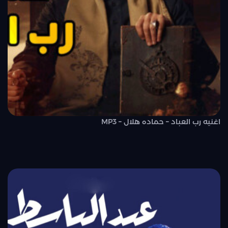
اغنيه رب العباد – حماده هلال – MP3