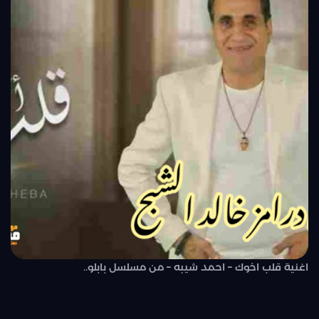
اغنية قلب اخوك – احمد شيبه – من مسلسل بابلو..