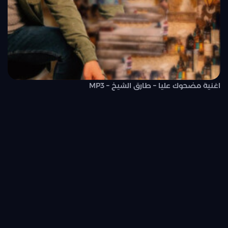
اغنية مضحوك عليا – طارق الشيخ – MP3