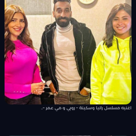
اغنيه مسلسل رانيا وسكينة – روبي و مي عمر –..