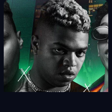
مهرجان إيديكوا فوق – وزه و ديزي و نوبي –..