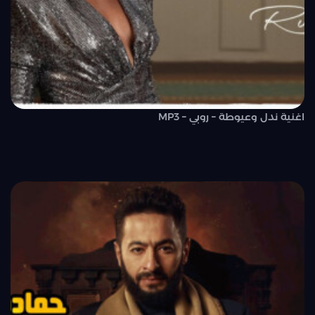
اغنية ندل وعيوطة – روبي – MP3