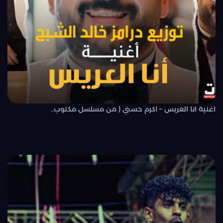
اغنية انا العريس – اكرم حسني ( من مسلسل مكتوب..