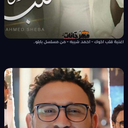
اغنية قلب اخوك – احمد شيبه – من مسلسل بابلو..