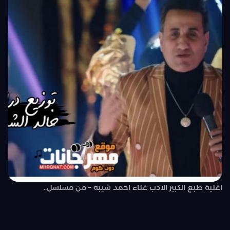
اغنية طبع الكبير الادب غناء احمد شيبه – من مسلسل..