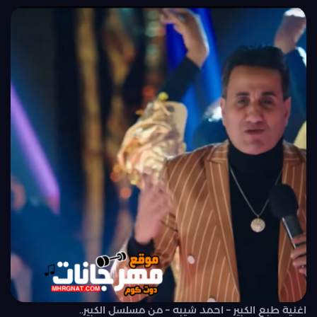
اغنية طبع الكبير – احمد شيبه – من مسلسل الكبير..