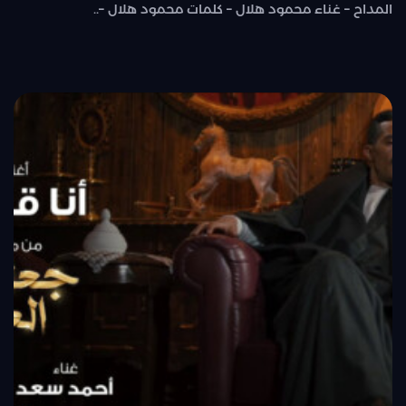
المداح – غناء محمود هلال – كلمات محمود هلال –..