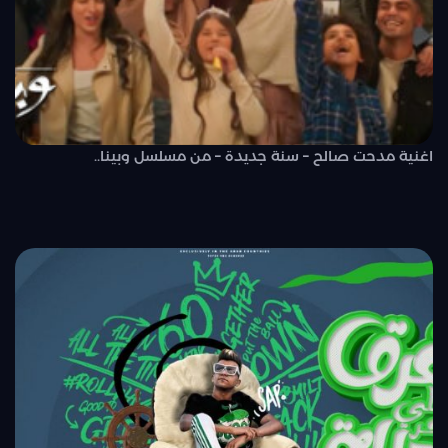
اغنية مدحت صالح – سنة جديدة – من مسلسل وبينا..