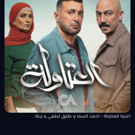
اغنية العتاولة – احمد السقا و طارق لطفي و زينة..