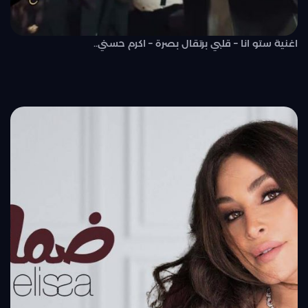
اغنية ستو انا – قلبي برتقال بصرة – اكرم حسني..