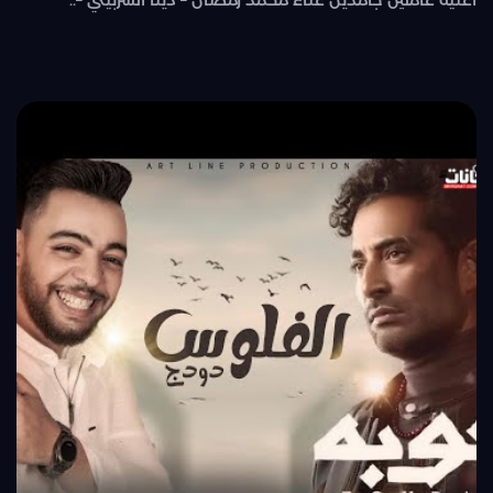
اغنية عاملين جامدين غناء محمد رمضان – دينا الشربيني –..