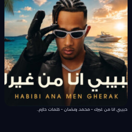
حبيبي انا من غيرك – محمد رمضان – كلمات حازم..