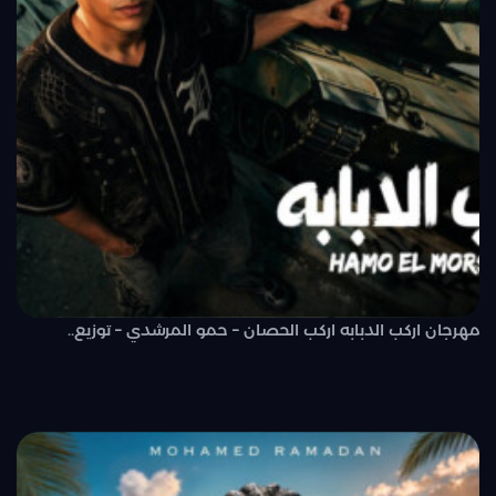
مهرجان اركب الدبابه اركب الحصان – حمو المرشدي – توزيع..