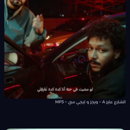
الشارع عايز A – ويجز و ليجي سي – MP3