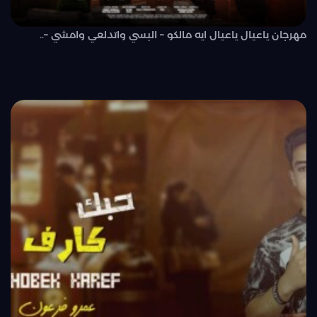
مهرجان ياعيال ياعيال ايه مالكو – البسي واتدلعي وامشي –..