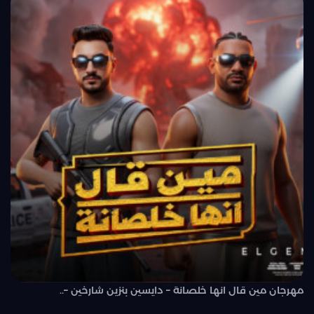
مهرجان مين قال انها خلصانة – دايسين بنزين شارخين –..