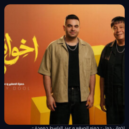
اخواتي دول – حمزه الصغير و عبد الباسط حمودة –..