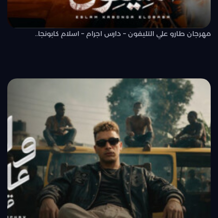
مهرجان طارو علي التليفون – دارس اجرام – اسلام كابونجا..