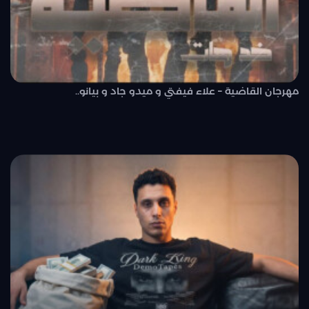
مهرجان القاضية – علاء فيفتي و ميدو جاد و بيانو..