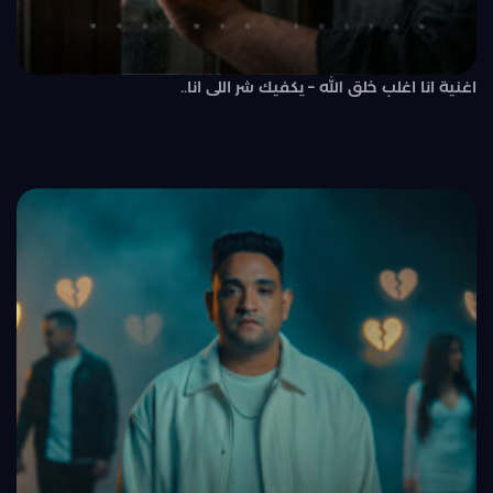
اغنية انا اغلب خلق الله – يكفيك شر اللى انا..