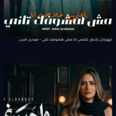
مهرجان ياعنى خلاص انا مش هشوفك تانى – مودى امين..