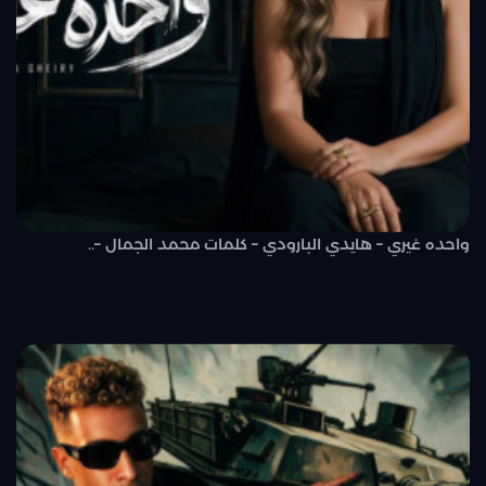
واحده غيري – هايدي البارودي – كلمات محمد الجمال –..