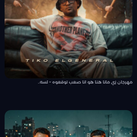
مهرجان زي مانا هنا هو انا صعب توقعوه – لسه..