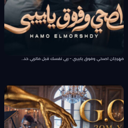
مهرجان اصحي وفوق يابيبي – ربي نفسك قبل ماتربي حد..