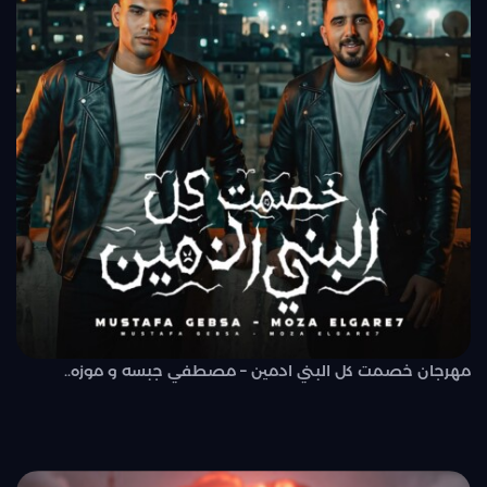
مهرجان خصمت كل البني ادمين – مصطفي جبسه و موزه..