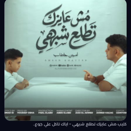
كليب مش عايزك تطلع شبهي – اياك تاكل علي جوع..