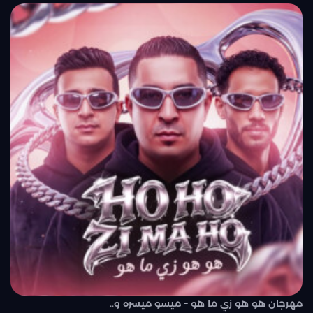
مهرجان هو هو زي ما هو – ميسو ميسره و..