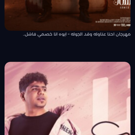
مهرجان احنا عتاوله وقد الجوله – ايوه انا خصمي فاشل..