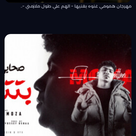
مهرجان همومي غنوه بغنيها – الهم علي طول ملازمني –..