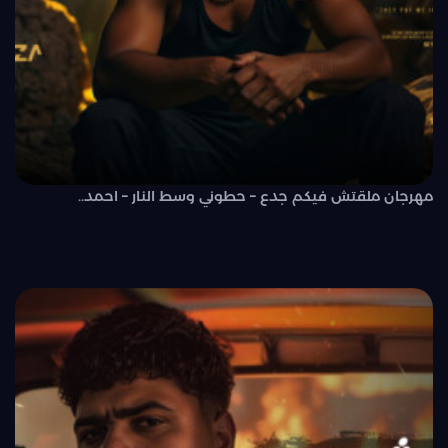
مهرجان ملقتش فيكم جدع – حطوني وسط النار – احمد..