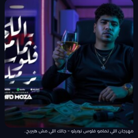
مهرجان اللي تمامو فلوس نرميلو – جالك اللي مش هيريح..