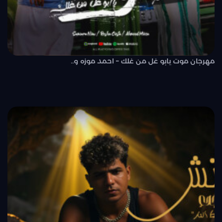
مهرجان موت يابو غل من غلك – احمد موزه و..