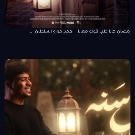
رمضان جانا طب قولو معانا – احمد موزه السلطان –..