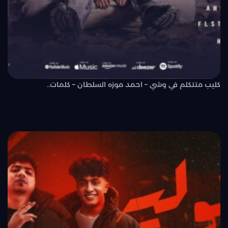
كليب متتكلم في وشي – احمد موزه السلطان – كلمات..