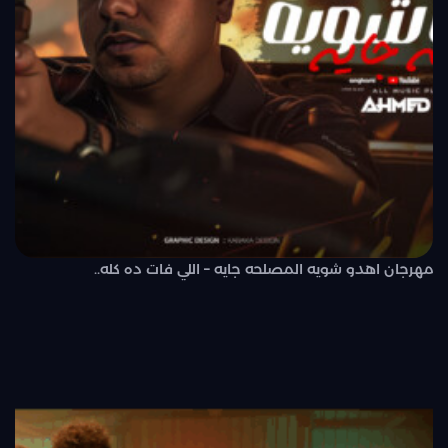
مهرجان اهدو شويه المصلحه جايه – اللي فات ده كله..