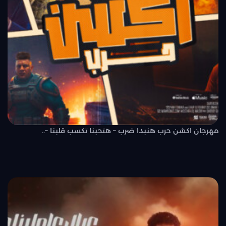
مهرجان اكشن حرب هنبدا ضرب – هتحبنا تكسب قلبنا –..