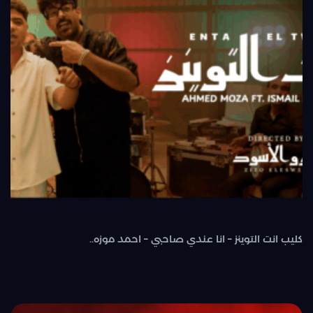
كليب انت التوينز – انا عندي صاحبي – احمد موزه..