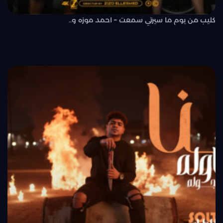
كليب من يوم ما سيرتي سمعت – احمد موزه و..