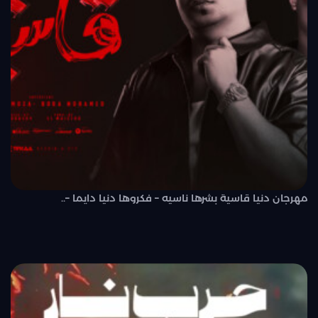
مهرجان دنيا قاسية بشرها ناسيه – فكروها دنيا دايما –..