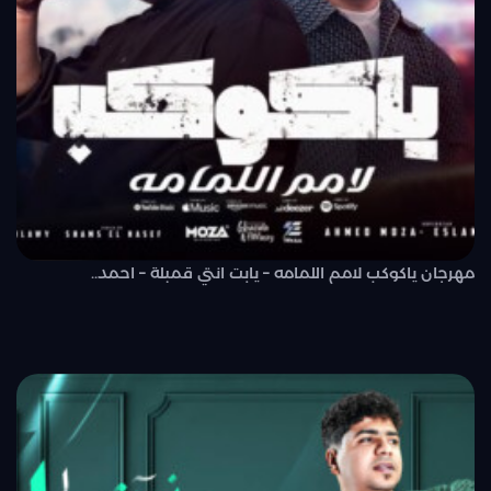
مهرجان ياكوكب لامم اللمامه – يابت انتي قمبلة – احمد..