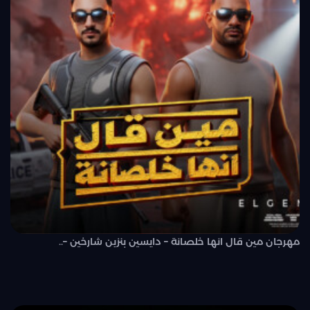
مهرجان مين قال انها خلصانة – دايسين بنزين شارخين –..