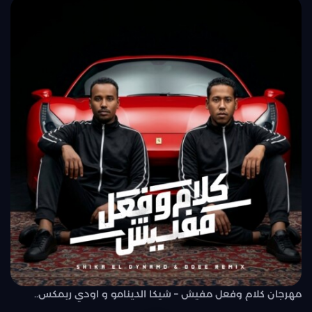
مهرجان كلام وفعل مفيش – شيكا الدينامو و اودي ريمكس..