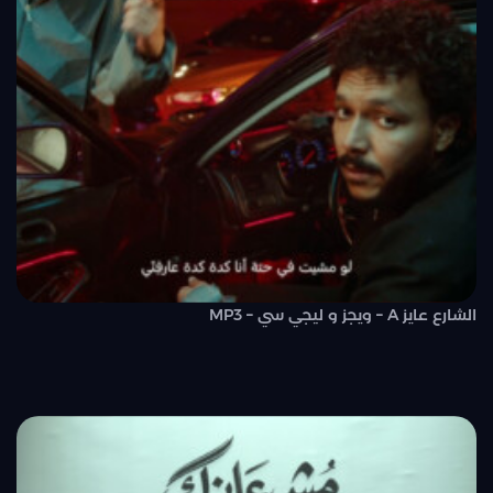
الشارع عايز A – ويجز و ليجي سي – MP3