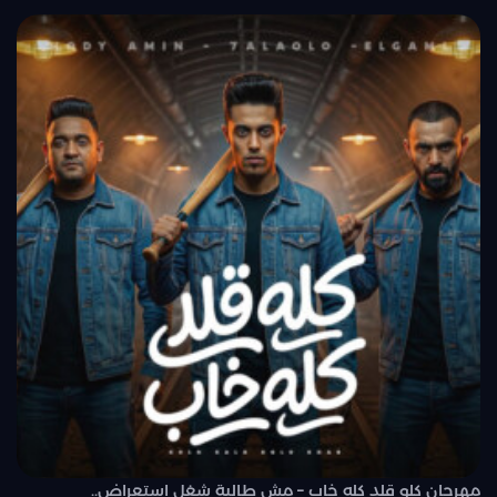
مهرجان كلو قلد كله خاب – مش طالبة شغل استعراض..