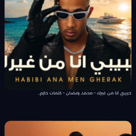
حبيبي انا من غيرك – محمد رمضان – كلمات حازم..