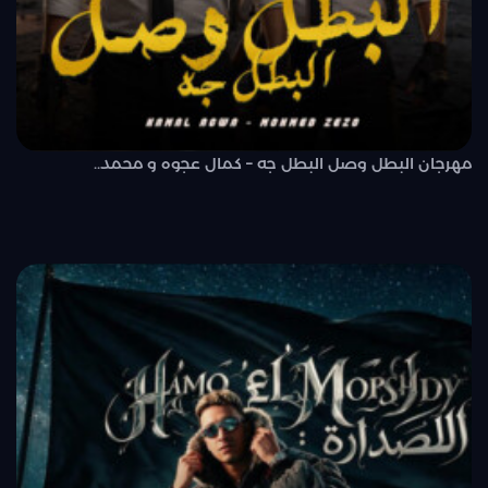
مهرجان البطل وصل البطل جه – كمال عجوه و محمد..