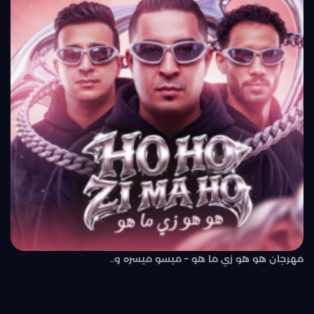
مهرجان هو هو زي ما هو – ميسو ميسره و..