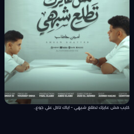
كليب مش عايزك تطلع شبهي – اياك تاكل علي جوع..