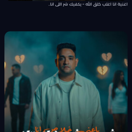
اغنية انا اغلب خلق الله – يكفيك شر اللى انا..