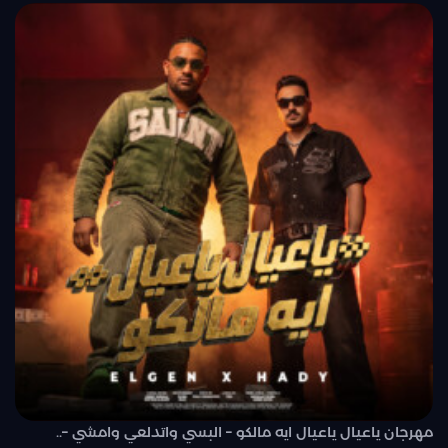
مهرجان ياعيال ياعيال ايه مالكو – البسي واتدلعي وامشي –..