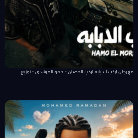
مهرجان اركب الدبابه اركب الحصان – حمو المرشدي – توزيع..