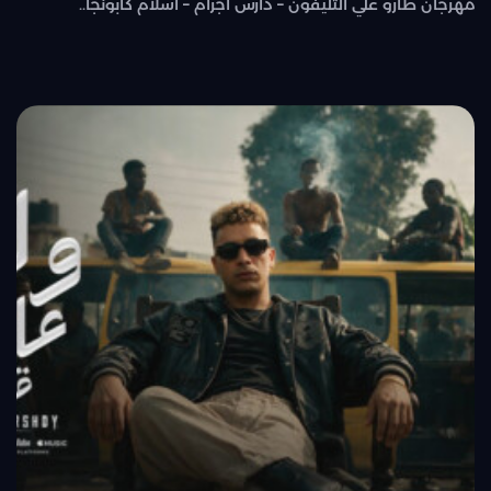
مهرجان طارو علي التليفون – دارس اجرام – اسلام كابونجا..