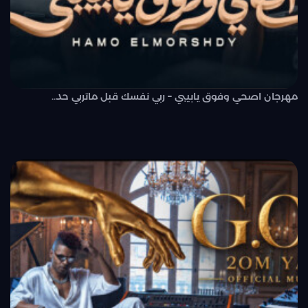
مهرجان اصحي وفوق يابيبي – ربي نفسك قبل ماتربي حد..