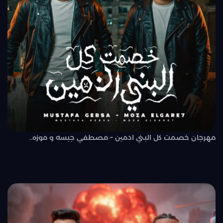
مهرجان خصمت كل البني ادمين – مصطفي جبسه و موزه..