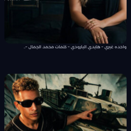
واحده غيري – هايدي البارودي – كلمات محمد الجمال –..