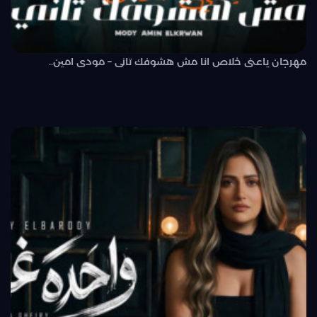
مهرجان ياعنى خلاص انا مش هشوفك تانى – مودى امين..