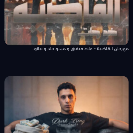
مهرجان القاضية – علاء فيفتي و ميدو جاد و بيانو..