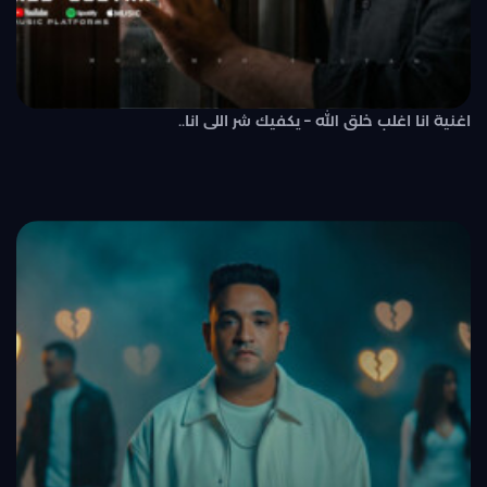
اغنية انا اغلب خلق الله – يكفيك شر اللى انا..