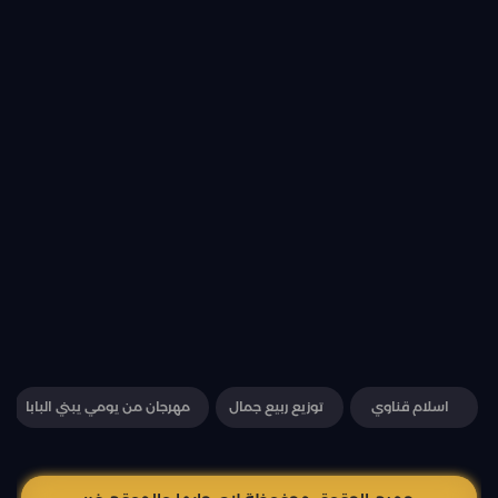
اسلام قناوي
توزيع ربيع جمال
مهرجان من يومي يبني البابا