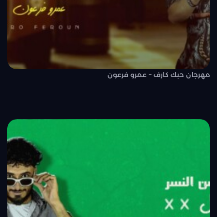
مهرجان حبك كارف – عمرو فرعون