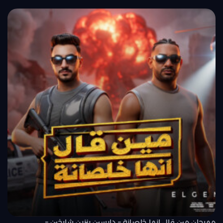
مهرجان مين قال انها خلصانة – دايسين بنزين شارخين –..