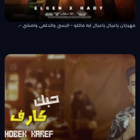
مهرجان ياعيال ياعيال ايه مالكو – البسي واتدلعي وامشي –..