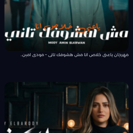
مهرجان ياعنى خلاص انا مش هشوفك تانى – مودى امين..