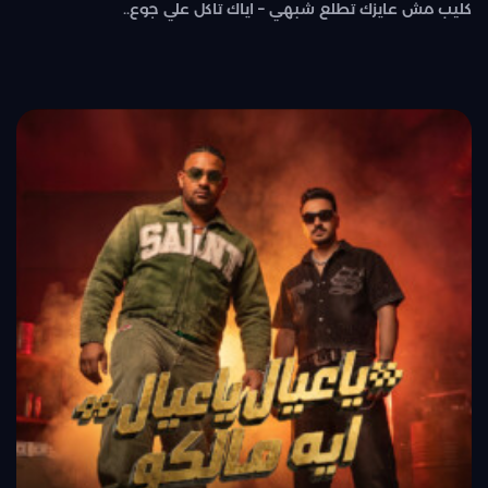
كليب مش عايزك تطلع شبهي – اياك تاكل علي جوع..