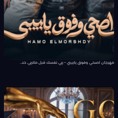
مهرجان اصحي وفوق يابيبي – ربي نفسك قبل ماتربي حد..