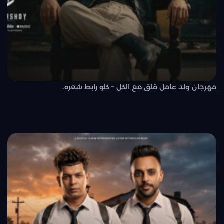
مهرجان ولد عامل قلق مع الكل – كلو رابط شعره..