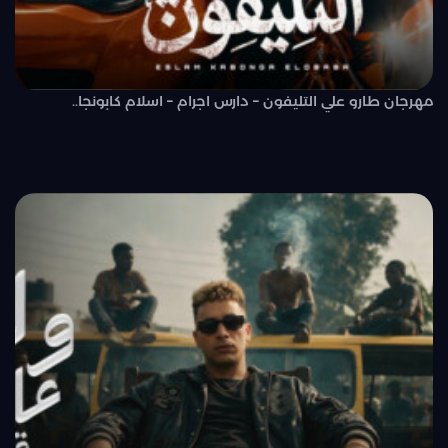
مهرجان طارو علي التليفون – دارس اجرام – اسلام كابونجا..