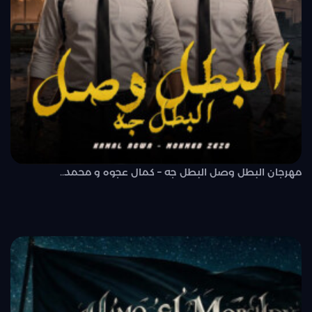
مهرجان البطل وصل البطل جه – كمال عجوه و محمد..