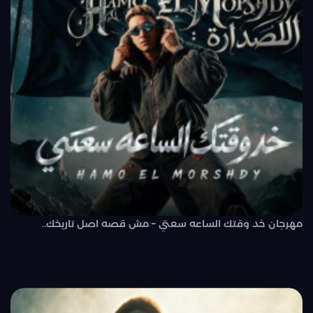
مهرجان خد وقتك الساعه سعتي – مش قصه اصل تاريخك..