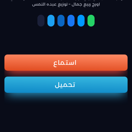
اورج ربيع جمال – توزيع عبده النمس
استماع
تحميل