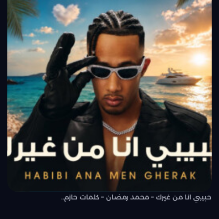
حبيبي انا من غيرك – محمد رمضان – كلمات حازم..