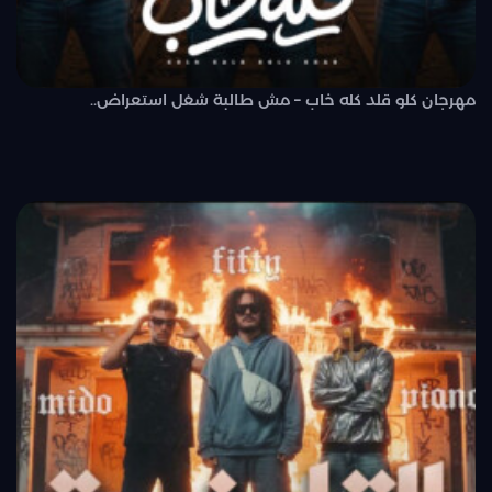
مهرجان كلو قلد كله خاب – مش طالبة شغل استعراض..