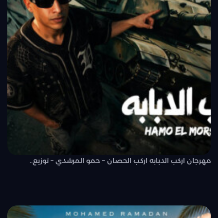
مهرجان اركب الدبابه اركب الحصان – حمو المرشدي – توزيع..