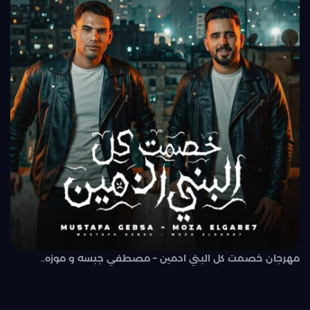
مهرجان خصمت كل البني ادمين – مصطفي جبسه و موزه..