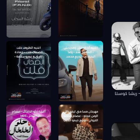
سوستا – توزيع كيمو الديب
اغنيه أنا الوحش ومبريحش
اغنيه الظروف خلت
– الملامح أسد – رضا
الصحاب قلت – حمادة
البحراوي – توزيع محمد
الليثى و عمرو سلامة –
حريقة
توزيع شيتدي وخليل
– ريشا كوستا
مهرجان مسا مني ليكو ياللي
اغنية حلو الخلخال – عصام
الزمن غيركو – عصام صاصا
الغنام – MP3
الكروان – توزيع كيمو الديب
انتاج كراكيب انترتينمنت