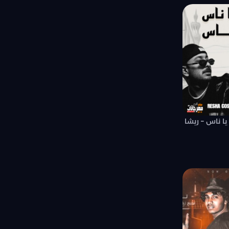
يا ناس – ريشا