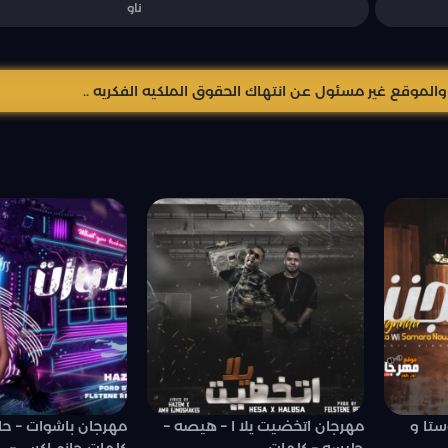
ناو
موقع غير مسئول عن انتهاك الحقوق الملكيه الفكريه ..
ستا و
مهرجان اتخضيت يلا ا – هيصه –
مهرجان باشوات – حا