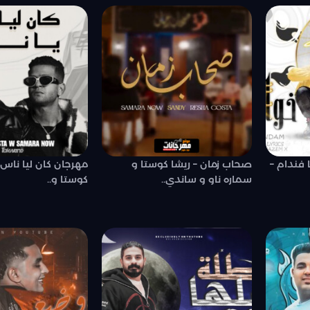
 فندام –
صحاب زمان – ريشا كوستا و
مهرجان كان ليا ناس 
سماره ناو و ساندي..
كوستا و..