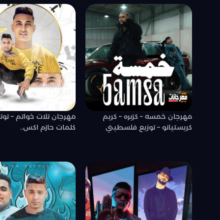
مهرجان خمسه – كزبره – كريم
مهرجان تلات خواتم – توتا
كريستيانو – توزيع فلسطيني
كلمات حازم اكس..