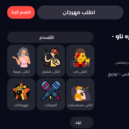
اطلب مهرجان
انضم الينا
ناو -
الأقسام
ني ريمكس
اغانى راب
اغانى شعبى
اغانى عربية
كس – توزيع
اغانى مسلسلات
البومات
مهرجانات
ترند