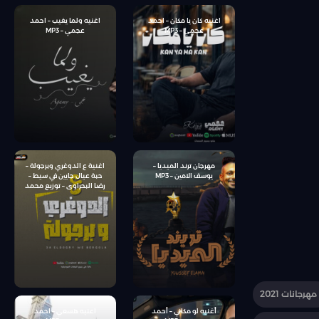
اغنيه كان يا مكان – احمد
اغنيه ولما يغيب – احمد
عجمي – MP3
عجمي – MP3
مهرجان ترند الميديا –
اغنية ع الدوغري وبرجولة –
يوسف الامين – MP3
حبة عيال جايين في سيط –
رضا البحراوى – توزيع محمد
حريقة
مهرجانات 2021
أغنيه لو مكاني – أحمد
اعنيه هسعي – احمد