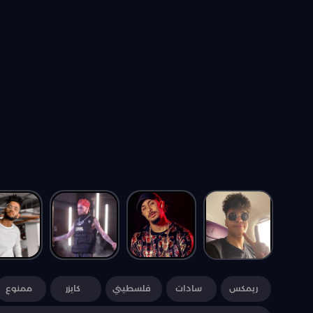
ريمكس
سادات
فلسطيني
كايزر
ممنوع