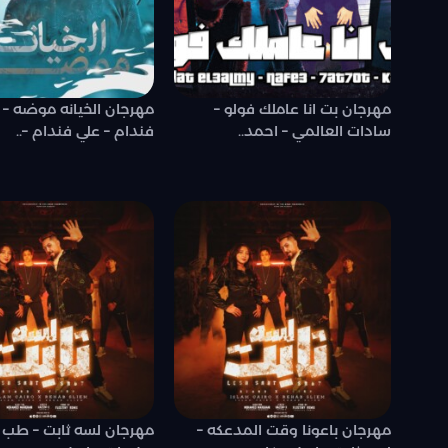
مهرجان بت انا عاملك فولو –
مهرجان الخيانه موضه – ت
سادات العالمي – احمد..
فندام – علي فندام –..
مهرجان باعونا وقت المدعكه –
مهرجان لسه ثابت – طب ي