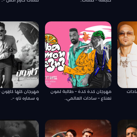
حلبسه – كلمات..
كلمات حازم اكس –..
ادات
مهرجان كدة كدة – طالبة لمون
مهرجان كلها كارتون 
نعناع – سادات العالمي..
و سماره ناو –..