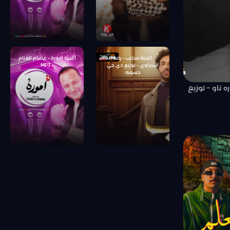
اغنية محارب – رضا
اغنية امورة – عصام الغنام
البحراوي – توزيع دي جي
– MP3
حسوبه
 ناو – توزيع