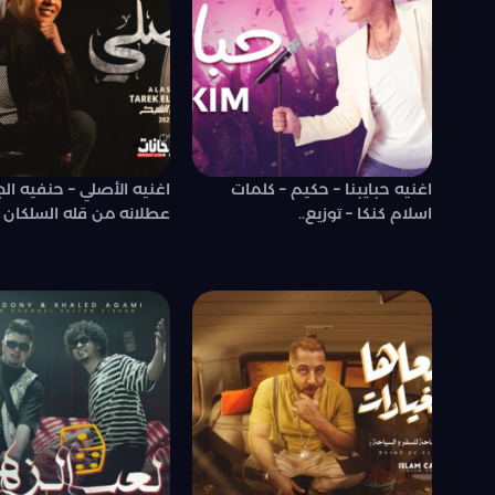
اغنيه حبايبنا – حكيم – كلمات
اغنيه الأصلي – حنفيه ال
اسلام كنكا – توزيع..
عطلانه من قله السلكان –