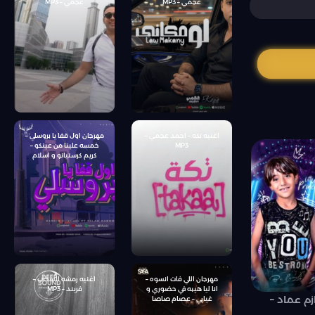
عجمي – MP3
عجمي – MP3
اغنيه تكه – احمد عجمي –
مهرجان اول قفا يا بروسلي –
MP3
خمسه علينا من عينكو –
كريم كرستيانو و اسلام
كابونجا – توزيع يوسف اوشا
مهرجان اللي فات انسوه –
اغنيه رمشه السحاب –
انا ليا هيبه في حضوري و
فريند – MP3
زم عماد –
غيابي – عصام صاصا
الكروان – كلمات محمود