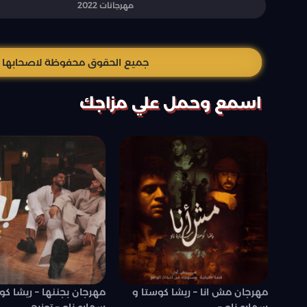
مهرجانات 2022
جميع الحقوق محفوظة لاصحابها وال
اسمع وحمل علي مزاجك
مهرجان مش انا – ريشا كوستا و
مهرجان بجننها – ريشا كو