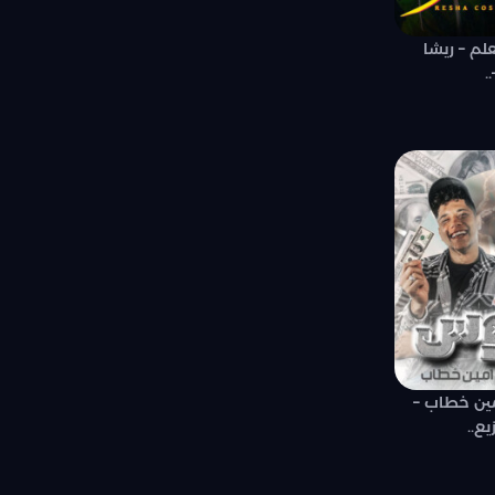
لم – ريشا
.
مين خطاب –
ع..