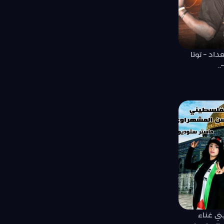
اد – توتا
.
ني غناء