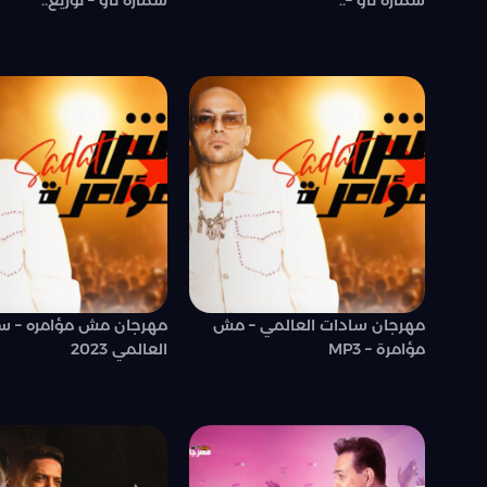
سماره ناو –..
سماره ناو – توزيع..
مهرجان سادات العالمي – مش
مهرجان مش مؤامره – س
مؤامرة – MP3
العالمي 2023