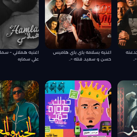
جدعنه
اغنيه بسلامه باي باي هاميس
اغنيه هملاني – سماره
..
حسن و سعيد فتله –..
علي سماره