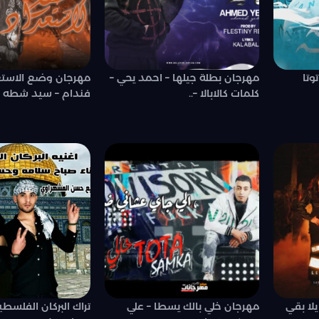
وتا
مهرجان بطلة جيلها – احمد يحي –
مهرجان وضع الاستعد
كلمات كالابالا –..
فندام – سيد شطه –.
لا بقي
مهرجان خلي بالك يسطا – علي
تراك البركان الفلسطي