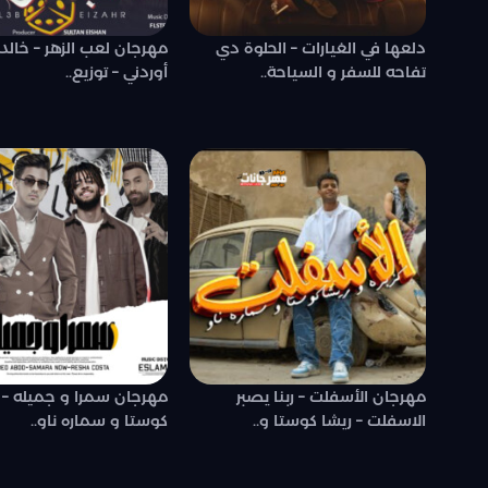
دلعها في الغيارات – الحلوة دي
مهرجان لعب الزهر – خال
تفاحه للسفر و السياحة..
أوردني – توزيع..
مهرجان الأسفلت – ربنا يصبر
مهرجان سمرا و جميله – 
الاسفلت – ريشا كوستا و..
كوستا و سماره ناو..