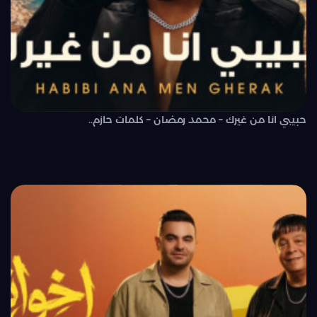
حبيبي انا من غيرك – محمد رمضان – كلمات حازم..