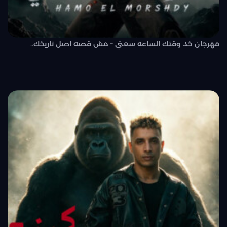
مهرجان خد وقتك الساعه سعتي – مش قصه اصل تاريخك..