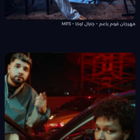
مهرجان قوم ياعم – جنرال اوكا – MP3