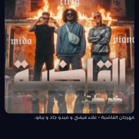
مهرجان القاضية – علاء فيفتي و ميدو جاد و بيانو..