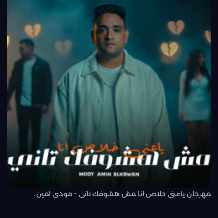
مهرجان ياعنى خلاص انا مش هشوفك تانى – مودى امين..