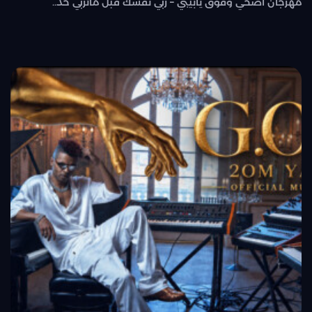
مهرجان اصحي وفوق يابيبي – ربي نفسك قبل ماتربي حد..