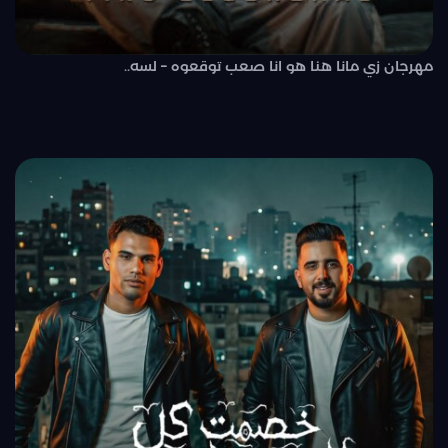
مهرجان زي مانا هنا هو انا صعب توقعوه – لسه..