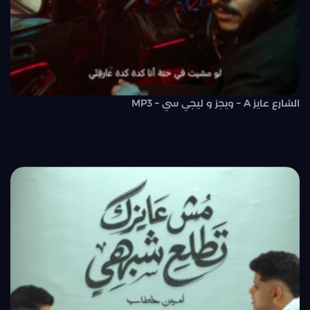
الشارع عايز A – ويجز و ليجي سي – MP3