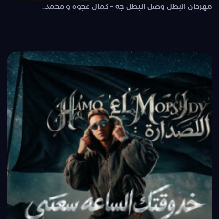
مهرجان البطل وصل البطل جه – كمال عجوه و محمد..