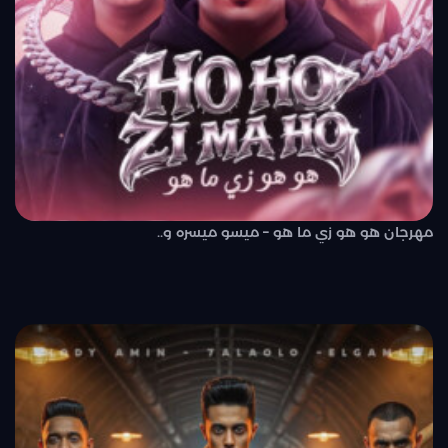
مهرجان هو هو زي ما هو – ميسو ميسره و..