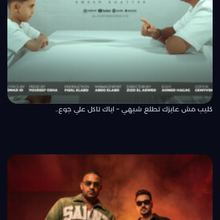
كليب مش عايزك تطلع شبهي – اياك تاكل علي جوع..