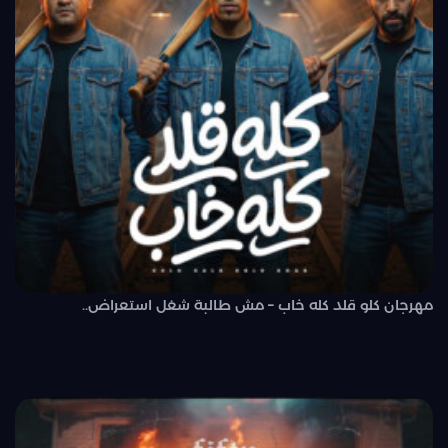
مهرجان كلو قلد كله خاب – مش طالبة شغل استعراض..