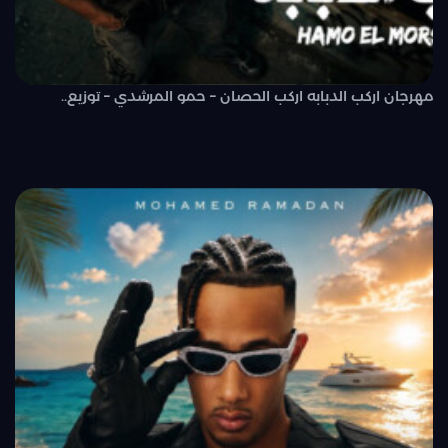
مهرجان اركب الدبابه اركب الحصان – حمو المرشدي – توزيع..