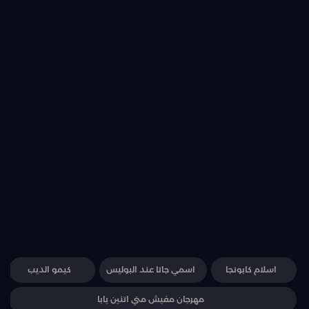
اسلام كابونجا
اسمي جاتا عند البوليس
كيمو الديب
مهرجان مفيش مني اتنين يابا