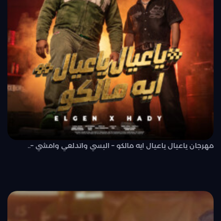
مهرجان ياعيال ياعيال ايه مالكو – البسي واتدلعي وامشي –..