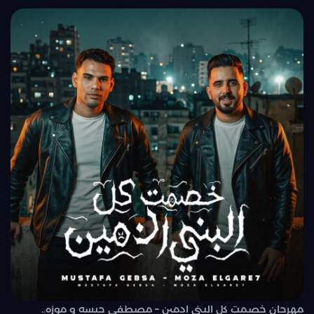
مهرجان خصمت كل البني ادمين – مصطفي جبسه و موزه..