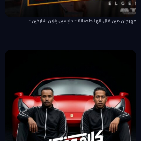
مهرجان مين قال انها خلصانة – دايسين بنزين شارخين –..