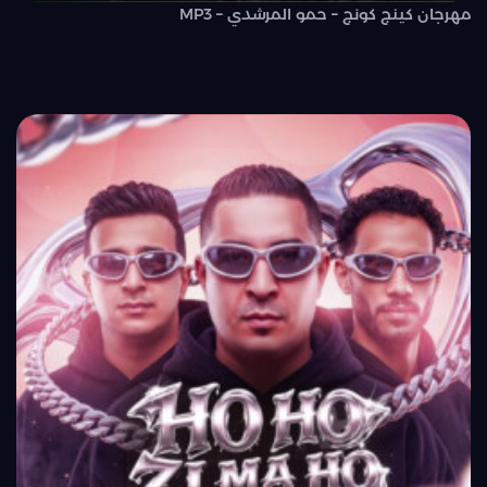
مهرجان كينج كونج – حمو المرشدي – MP3