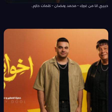
حبيبي انا من غيرك – محمد رمضان – كلمات حازم..