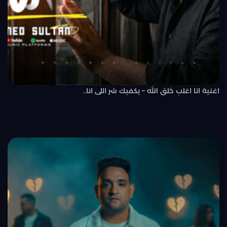
اغنية انا اغلب خلق الله – يكفيك شر اللى انا..