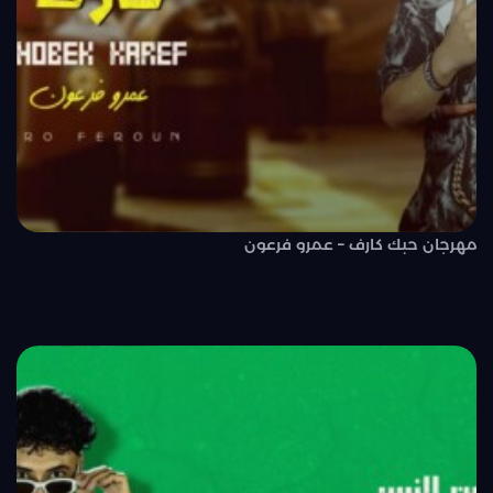
مهرجان حبك كارف – عمرو فرعون