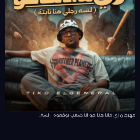
مهرجان زي مانا هنا هو انا صعب توقعوه – لسه..