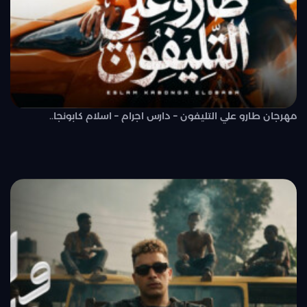
مهرجان طارو علي التليفون – دارس اجرام – اسلام كابونجا..