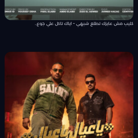
كليب مش عايزك تطلع شبهي – اياك تاكل علي جوع..