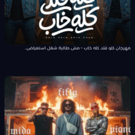
مهرجان كلو قلد كله خاب – مش طالبة شغل استعراض..