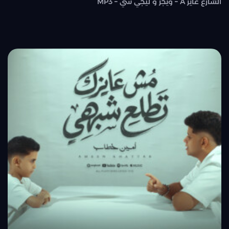
الشارع عايز A – ويجز و ليجي سي – MP3