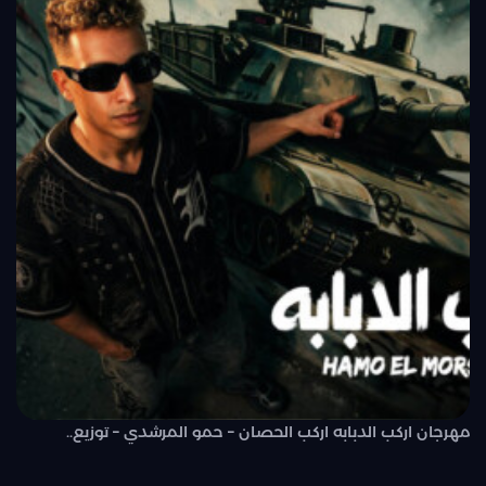
مهرجان اركب الدبابه اركب الحصان – حمو المرشدي – توزيع..