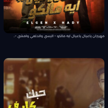
مهرجان ياعيال ياعيال ايه مالكو – البسي واتدلعي وامشي –..