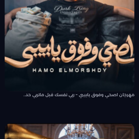
مهرجان اصحي وفوق يابيبي – ربي نفسك قبل ماتربي حد..