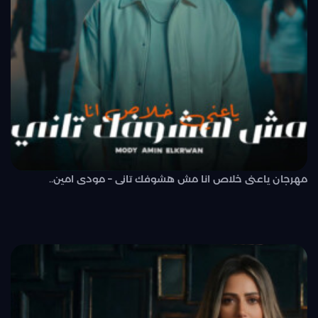
مهرجان ياعنى خلاص انا مش هشوفك تانى – مودى امين..