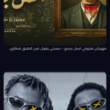
مهرجان فكروني اصل بنسي – بصحي بقول فين الطبق فطاري..