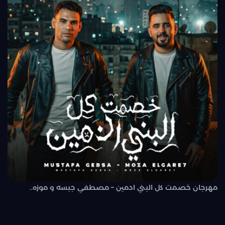
مهرجان خصمت كل البني ادمين – مصطفي جبسه و موزه..