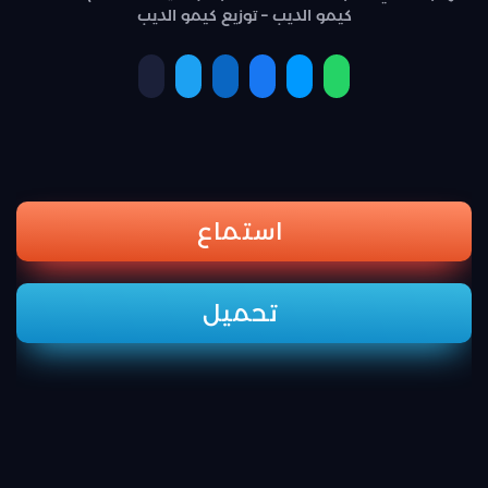
كيمو الديب – توزيع كيمو الديب
استماع
تحميل