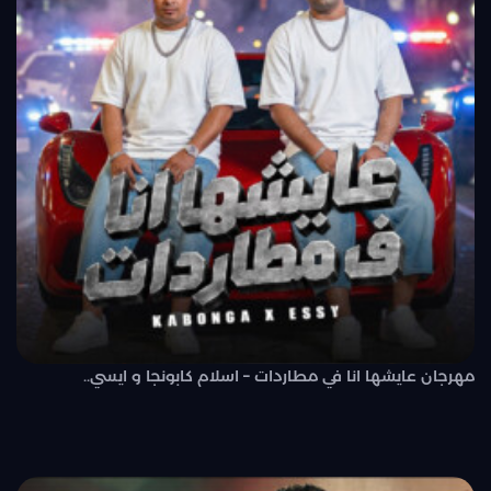
مهرجان عايشها انا في مطاردات – اسلام كابونجا و ايسي..