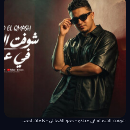
شوفت الشماته في عينكو – حمو القماش – كلمات احمد..