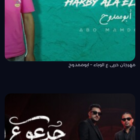
مهرجان حربى ع الوباء – ابوممدوح