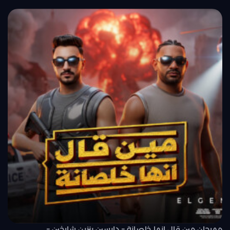
مهرجان مين قال انها خلصانة – دايسين بنزين شارخين –..