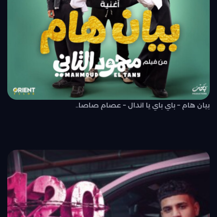
بيان هام – باي باي يا اندال – عصام صاصا..