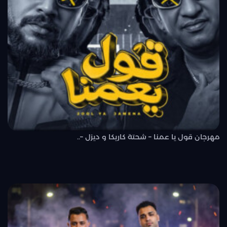
مهرجان قول يا عمنا – شحتة كاريكا و ديزل –..