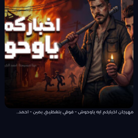
مهرجان اخباركم ايه ياوحوش – فوقي بتغظيني بمين – احمد..