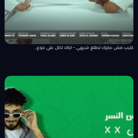
كليب مش عايزك تطلع شبهي – اياك تاكل علي جوع..