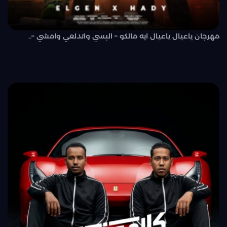
مهرجان ياعيال ياعيال ايه مالكو – البسي واتدلعي وامشي –..