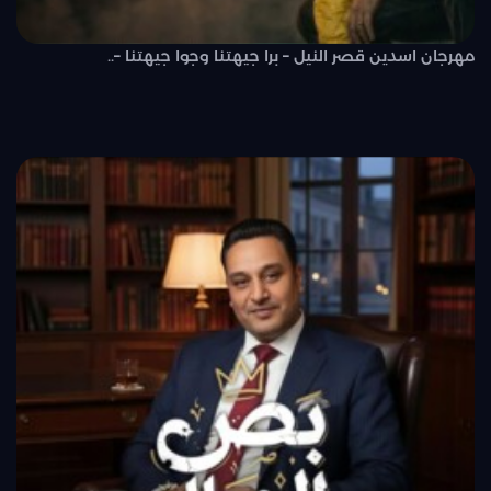
مهرجان اسدين قصر النيل – برا جيهتنا وجوا جيهتنا –..