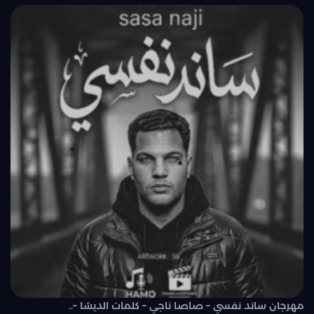
مهرجان ساند نفسي – صاصا ناجي – كلمات الديشا –..