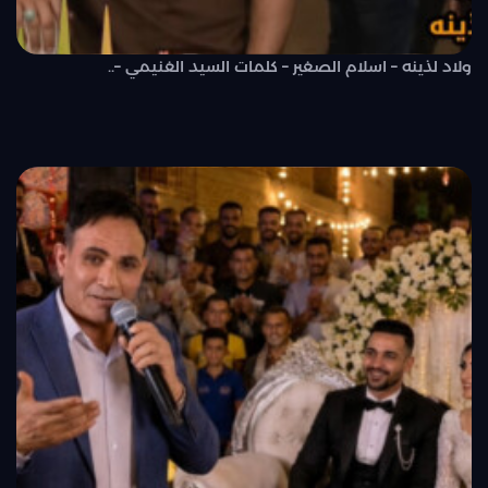
ولاد لذينه – اسلام الصغير – كلمات السيد الغنيمي –..