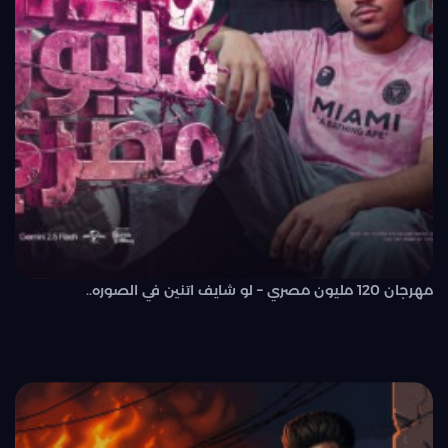
مهرجان 120 مليون مصري – لو شايف اتنين في الصوره..