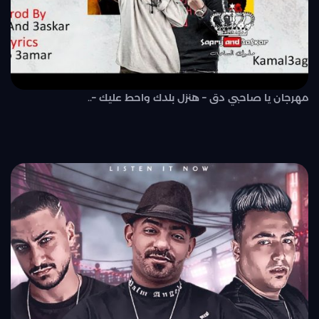
مهرجان يا صاحبي دق – هنزل بلدك واحط عليك –..