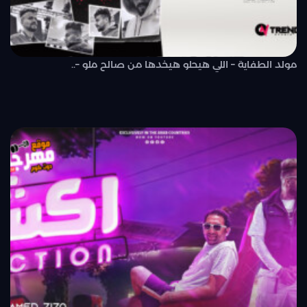
مولد الطفاية – اللي هيحلو هيخدها من صالح ملو –..