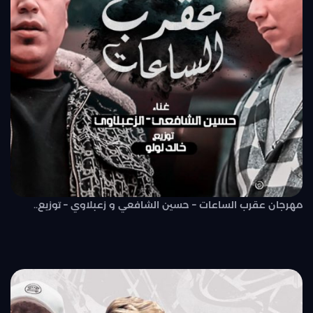
مهرجان عقرب الساعات – حسين الشافعي و زعبلاوي – توزيع..