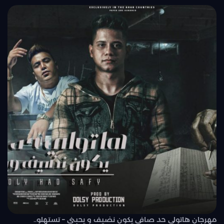
مهرجان هاتولي حد صافي يكون نضيف و يحبني – تستهلو..