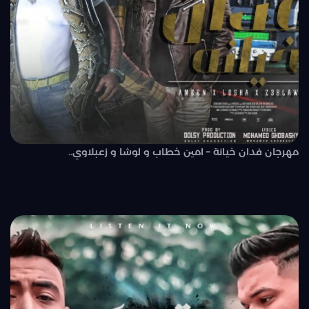
مهرجان فدان خيانة – امين خطاب و لوشا و زعبلاوي..