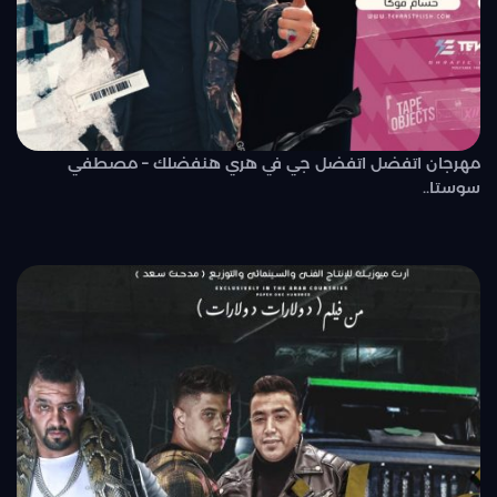
مهرجان اتفضل اتفضل جي في هري هنفضلك – مصطفي
سوستا..