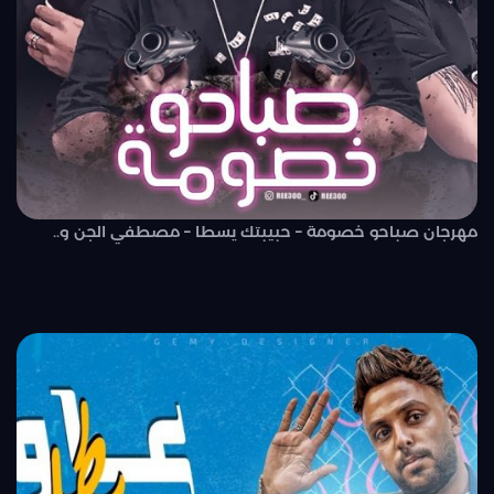
مهرجان صباحو خصومة – حبيبتك يسطا – مصطفي الجن و..