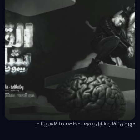
مهرجان القلب شايل بيموت – خلصت يا قلبي بينا –..