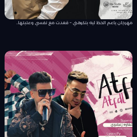
مهرجان ياعم الحظ ليه بتكرهني – قعدت مع نفسي وعتبتها..