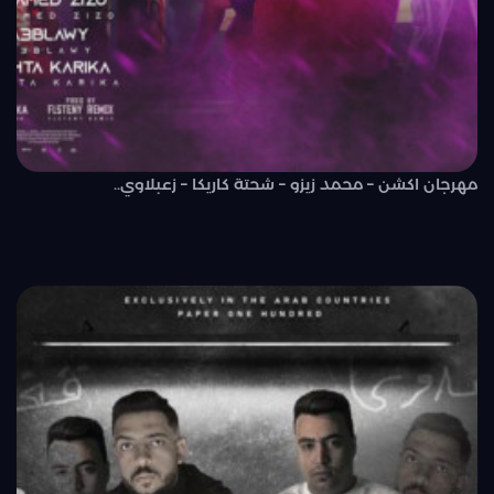
مهرجان اكشن – محمد زيزو – شحتة كاريكا – زعبلاوي..