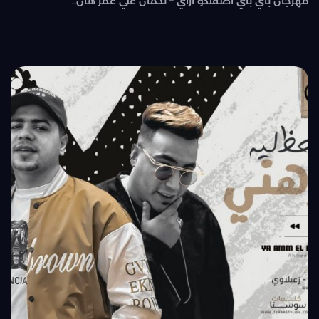
مهرجان باي باي اصفلكو ازاي – ندمان علي عمر هان..