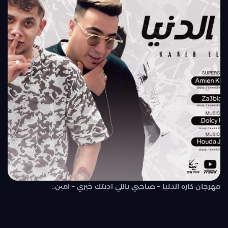
مهرجان كاره الدنيا – صاحبي ياللي اديتك خيري – امين..