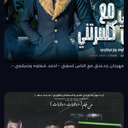
مهرجان جدعنتي مع الناس كسرتني – احمد شقاوه وزعبلاوي –..