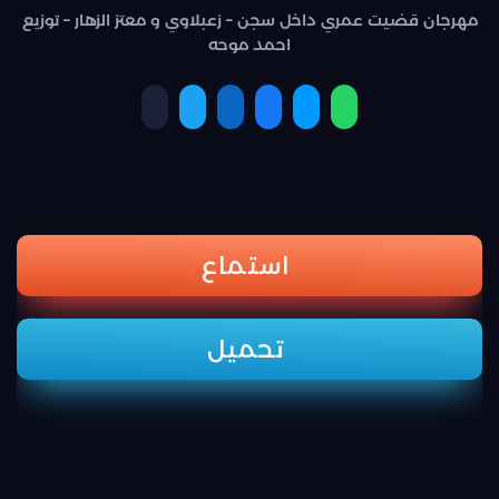
مهرجان قضيت عمري داخل سجن – زعبلاوي و معتز الزهار – توزيع
احمد موحه
استماع
تحميل