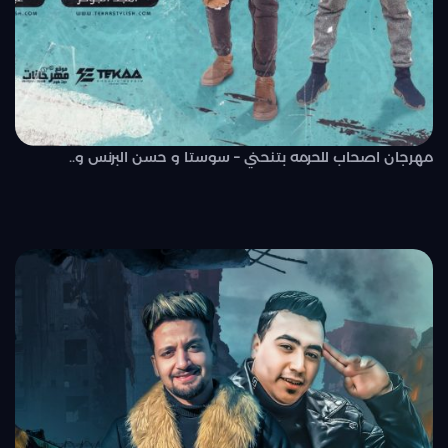
مهرجان اصحاب للحرمه بتنحني – سوستا و حسن البرنس و..