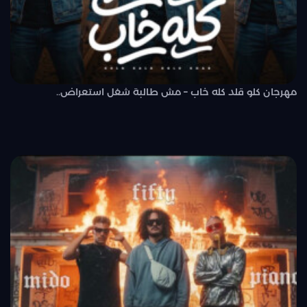
مهرجان كلو قلد كله خاب – مش طالبة شغل استعراض..