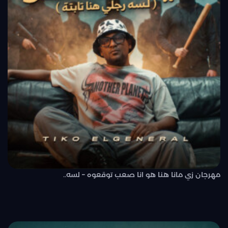
مهرجان زي مانا هنا هو انا صعب توقعوه – لسه..