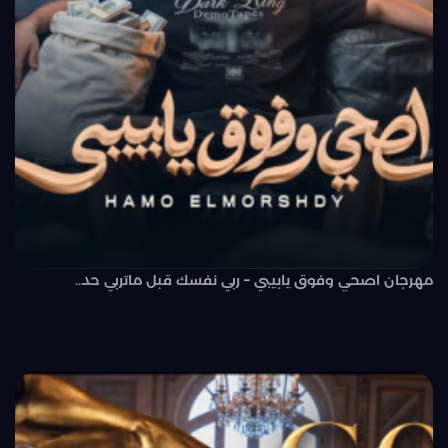
مهرجان اصحي وفوق يابيبي – ربي نفسك قبل ماتربي حد..