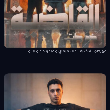
مهرجان القاضية – علاء فيفتي و ميدو جاد و بيانو..