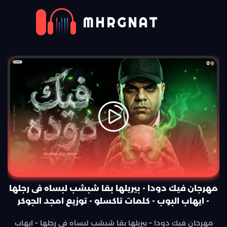
MHRGNAT
مهرجان فيك دودا - بيريلها بقا شبشب لبساه فى رجلها
- ايهاب البوب - كلمات تاكسلو - توزيع امجد الجوكر
مهرجان فيك دودا – بيريلها بقا شبشب لبساه فى رجلها – ايهاب