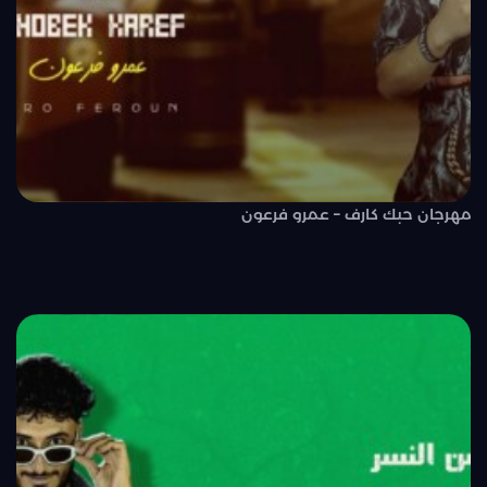
مهرجان حبك كارف – عمرو فرعون