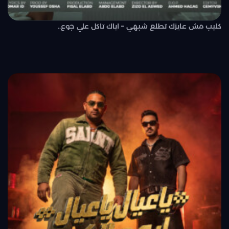
كليب مش عايزك تطلع شبهي – اياك تاكل علي جوع..