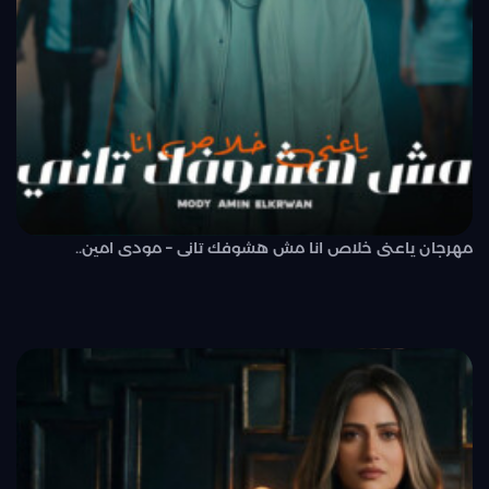
مهرجان ياعنى خلاص انا مش هشوفك تانى – مودى امين..