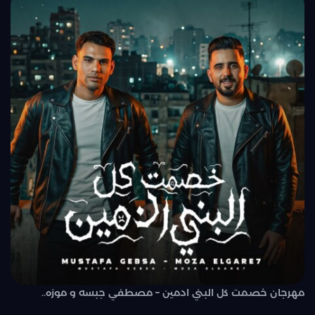
مهرجان خصمت كل البني ادمين – مصطفي جبسه و موزه..