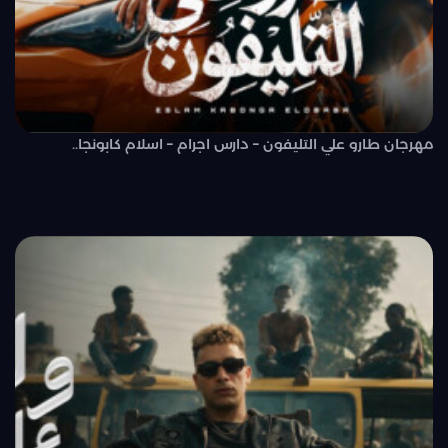
مهرجان طارو علي التليفون – دارس اجرام – اسلام كابونجا..