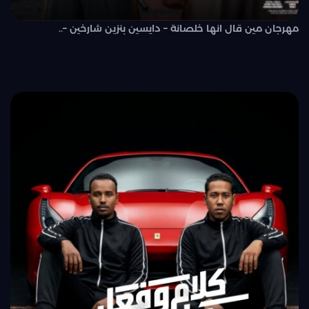
مهرجان مين قال انها خلصانة – دايسين بنزين شارخين –..