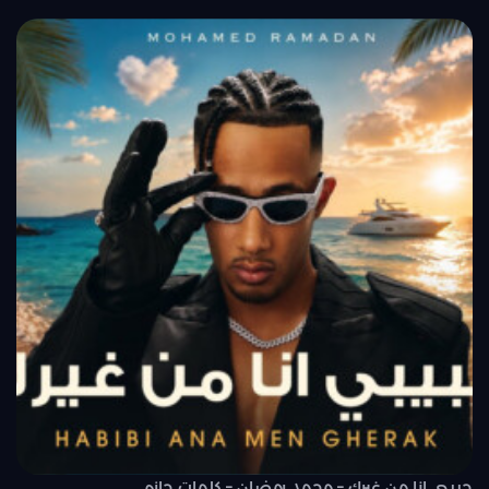
حبيبي انا من غيرك – محمد رمضان – كلمات حازم..