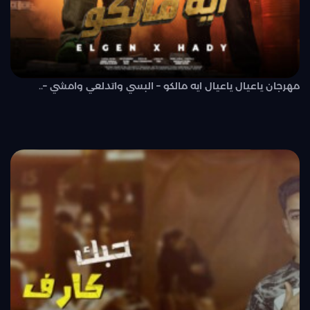
مهرجان ياعيال ياعيال ايه مالكو – البسي واتدلعي وامشي –..