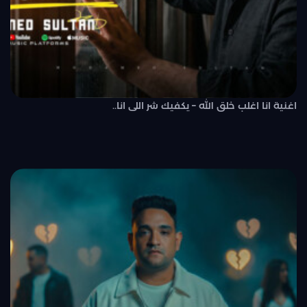
اغنية انا اغلب خلق الله – يكفيك شر اللى انا..