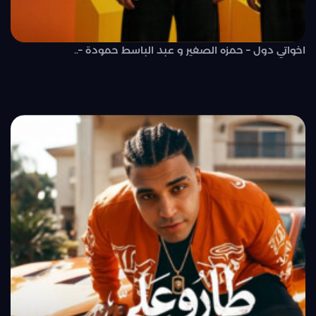
اخواتي دول – حمزه الصغير و عبد الباسط حمودة –..