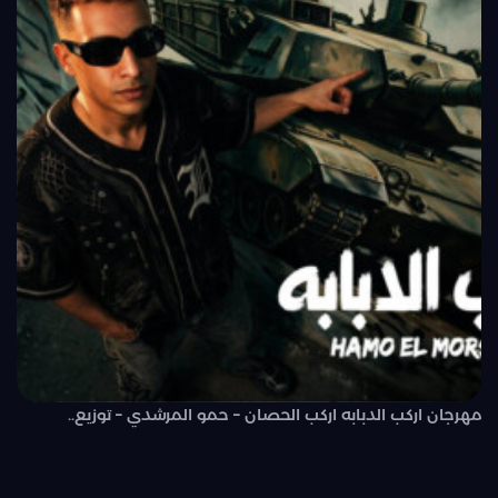
مهرجان اركب الدبابه اركب الحصان – حمو المرشدي – توزيع..