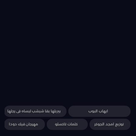
ايهاب البوب
بيريلها بقا شبشب لبساه فى رجلها
توزيع امجد الجوكر
كلمات تاكسلو
مهرجان فيك دودا