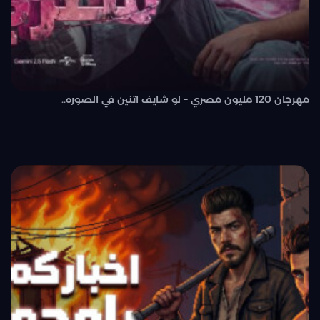
مهرجان 120 مليون مصري – لو شايف اتنين في الصوره..