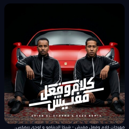
مهرجان كلام وفعل مفيش – شيكا الدينامو و اودي ريمكس..