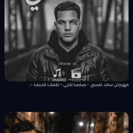
مهرجان ساند نفسي – صاصا ناجي – كلمات الديشا –..