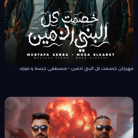
مهرجان خصمت كل البني ادمين – مصطفي جبسه و موزه..