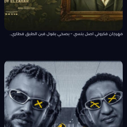
مهرجان فكروني اصل بنسي – بصحي بقول فين الطبق فطاري..