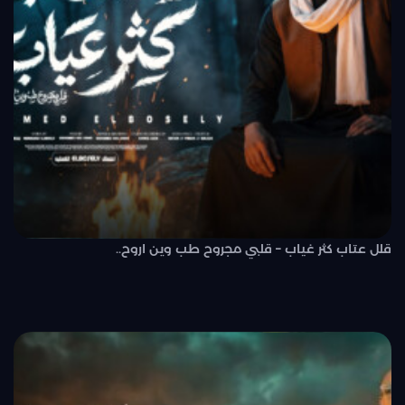
قلل عتاب كثر غياب – قلبي مجروح طب وين اروح..