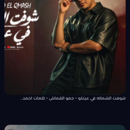
شوفت الشماته في عينكو – حمو القماش – كلمات احمد..