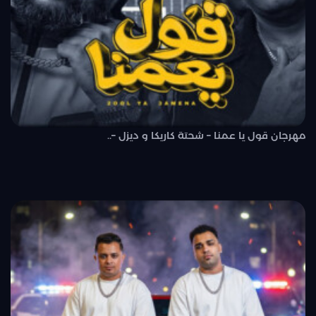
مهرجان قول يا عمنا – شحتة كاريكا و ديزل –..