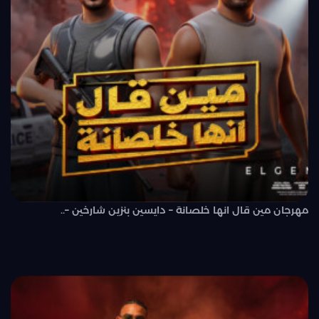
مهرجان مين قال انها خلصانة – دايسين بنزين شارخين –..