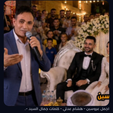
اجمل عروسين – هشام عدلي – كلمات جمال السيد –..