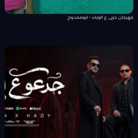
مهرجان حربى ع الوباء – ابوممدوح