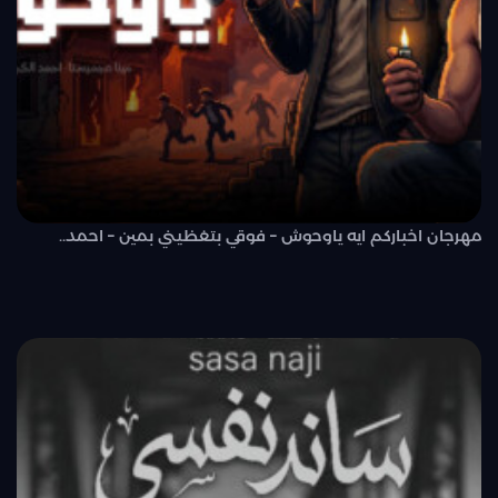
مهرجان اخباركم ايه ياوحوش – فوقي بتغظيني بمين – احمد..