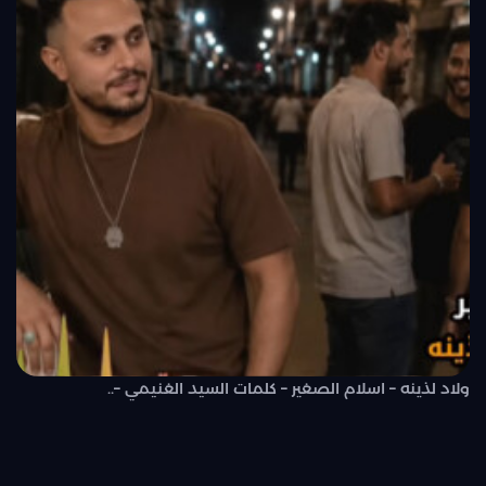
ولاد لذينه – اسلام الصغير – كلمات السيد الغنيمي –..