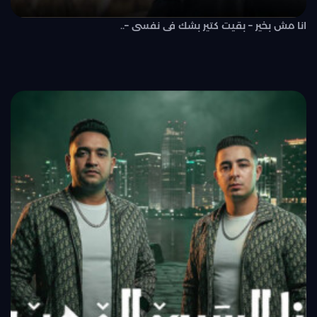
انا مش بخير – بقيت كتير بشك فى نفسى –..