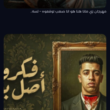
مهرجان زي مانا هنا هو انا صعب توقعوه – لسه..