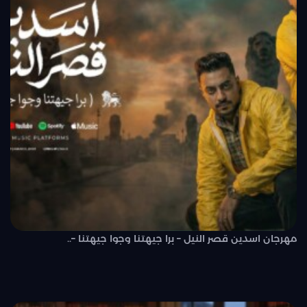
مهرجان اسدين قصر النيل – برا جيهتنا وجوا جيهتنا –..