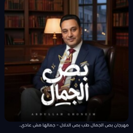
مهرجان بص الجمال طب بص الدلال – جمالها مش عادي..