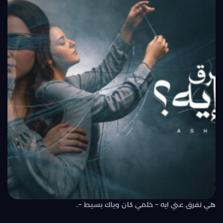
هي تفرق عني ايه – حلمي كان وياك بسيط –..