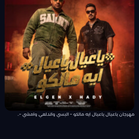
مهرجان ياعيال ياعيال ايه مالكو – البسي واتدلعي وامشي –..