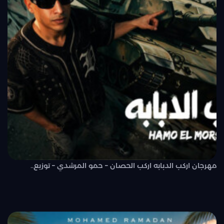
مهرجان اركب الدبابه اركب الحصان – حمو المرشدي – توزيع..