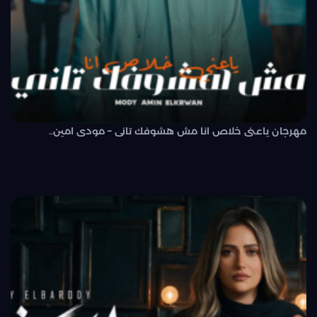
مهرجان ياعنى خلاص انا مش هشوفك تانى – مودى امين..