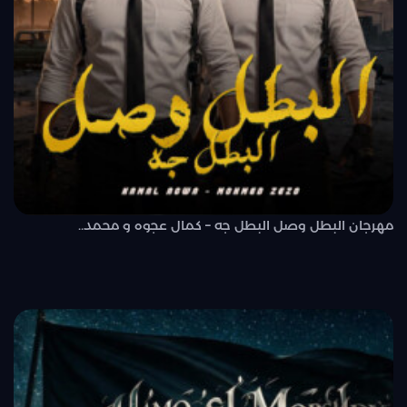
مهرجان البطل وصل البطل جه – كمال عجوه و محمد..