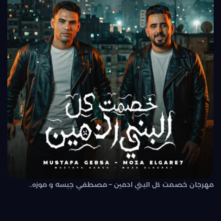
مهرجان خصمت كل البني ادمين – مصطفي جبسه و موزه..