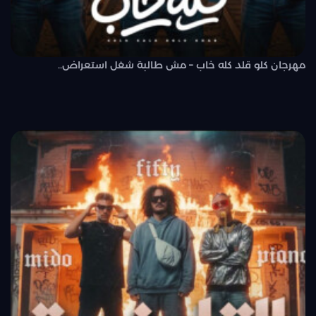
مهرجان كلو قلد كله خاب – مش طالبة شغل استعراض..