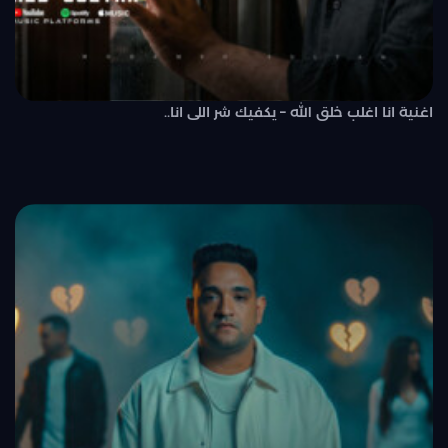
اغنية انا اغلب خلق الله – يكفيك شر اللى انا..