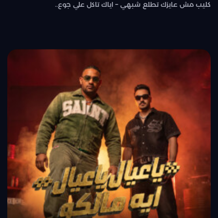
كليب مش عايزك تطلع شبهي – اياك تاكل علي جوع..