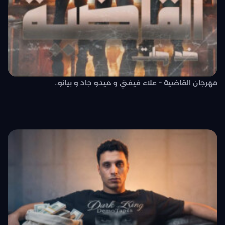
مهرجان القاضية – علاء فيفتي و ميدو جاد و بيانو..