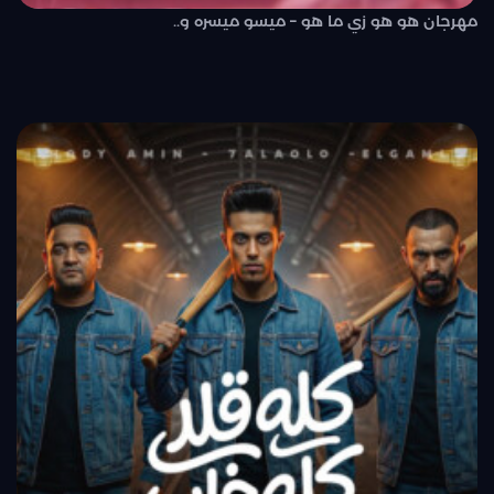
مهرجان هو هو زي ما هو – ميسو ميسره و..