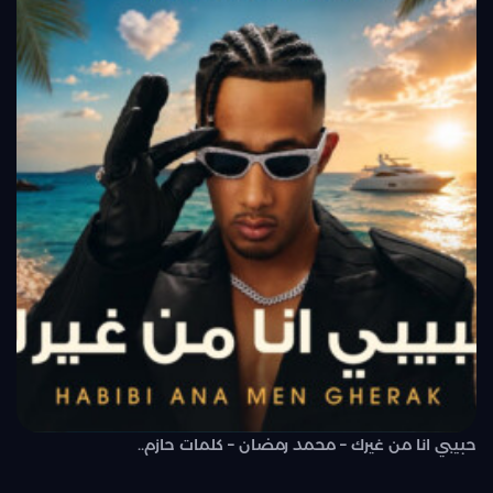
حبيبي انا من غيرك – محمد رمضان – كلمات حازم..