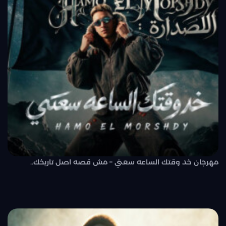
مهرجان خد وقتك الساعه سعتي – مش قصه اصل تاريخك..