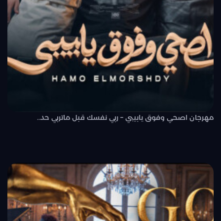
مهرجان اصحي وفوق يابيبي – ربي نفسك قبل ماتربي حد..