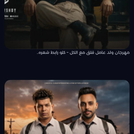
مهرجان ولد عامل قلق مع الكل – كلو رابط شعره..