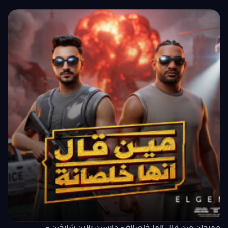
مهرجان مين قال انها خلصانة – دايسين بنزين شارخين –..