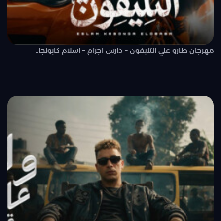
مهرجان طارو علي التليفون – دارس اجرام – اسلام كابونجا..