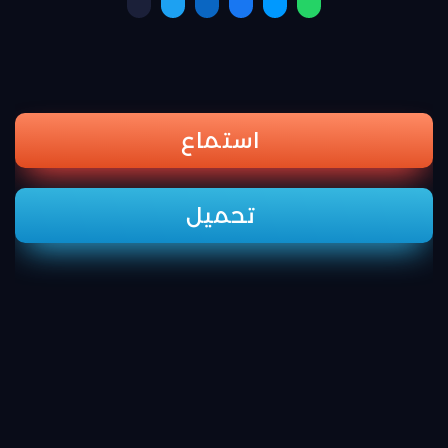
استماع
تحميل