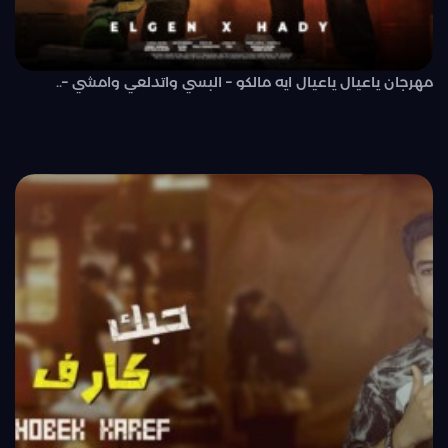
مهرجان ياعيال ياعيال ايه مالكو – البسي واتدلعي وامشي –..