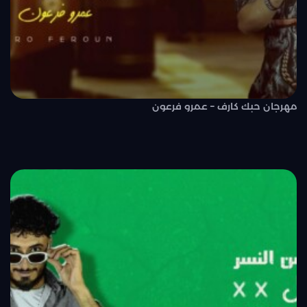
مهرجان حبك كارف – عمرو فرعون