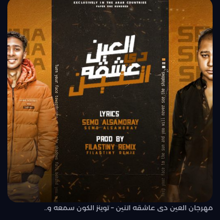
مهرجان العين دى عاشقه اتنين – توينز الكون سمعه و..