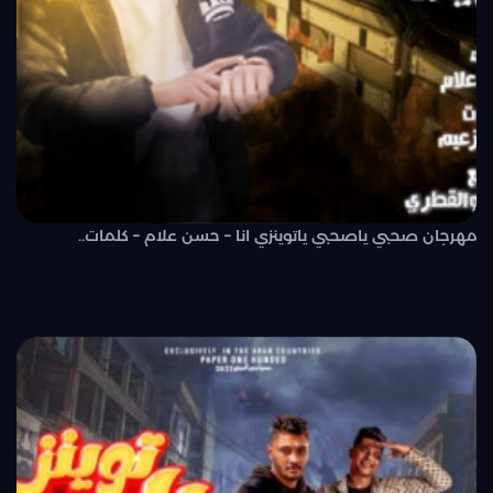
مهرجان صحبي ياصحبي ياتوينزي انا – حسن علام – كلمات..