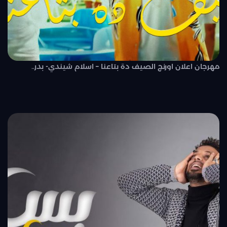
مهرجان اعلان اورنج الصيف دة بتاعنا – اسلام شيندي- بدر..