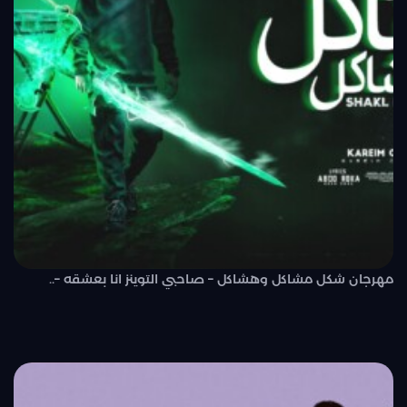
مهرجان شكل مشاكل وهشاكل – صاحبي التوينز انا بعشقه –..