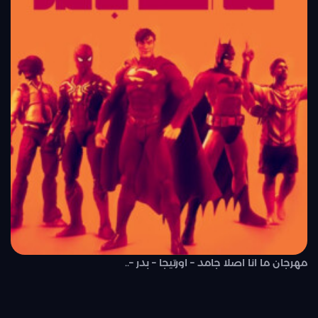
مهرجان ما انا اصلا جامد – اورتيجا – بدر –..