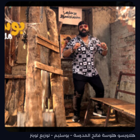
هلاويسو هلوسة فاتح المدرسة – بوسليم – توزيع توينز