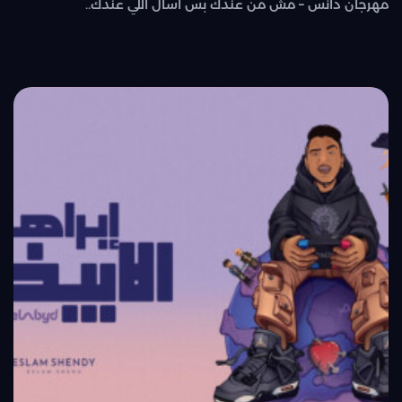
مهرجان دانس – مش من عندك بس اسأل اللي عندك..