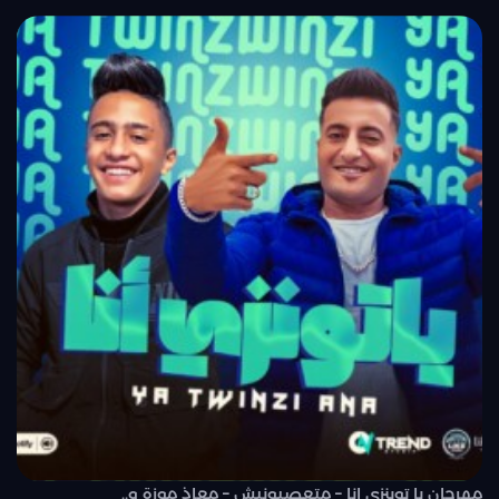
مهرجان يا توينزى انا – متعصبونيش – معاذ موزة و..