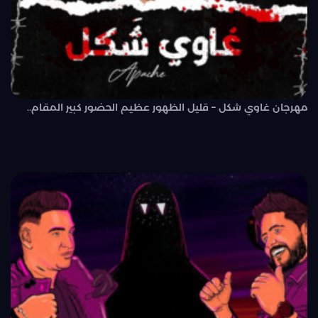
مهرجان غاوي شكل – قليل الظهور عظيم الحضور كبير المقام..