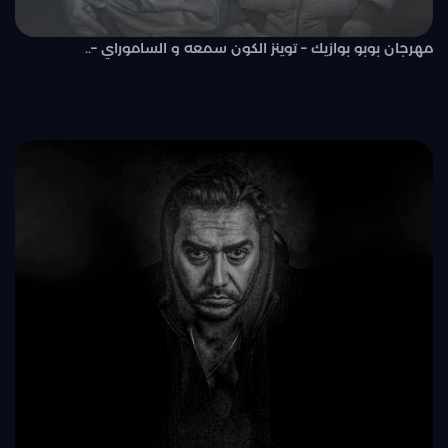
مهرجان بوبو بوازيك – توينز الكون سمعه و الساموراي –..