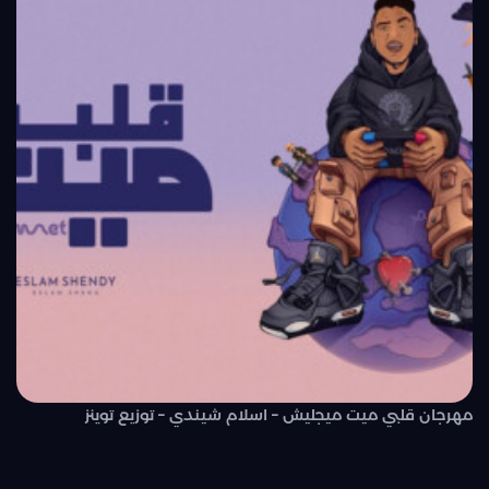
مهرجان قلبي ميت ميجليش – اسلام شيندي – توزيع توينز