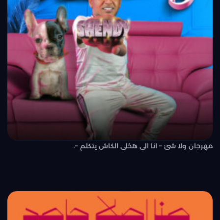
مهرجان ولا شئ – انا الي هخلي الكاش يتكلم –..