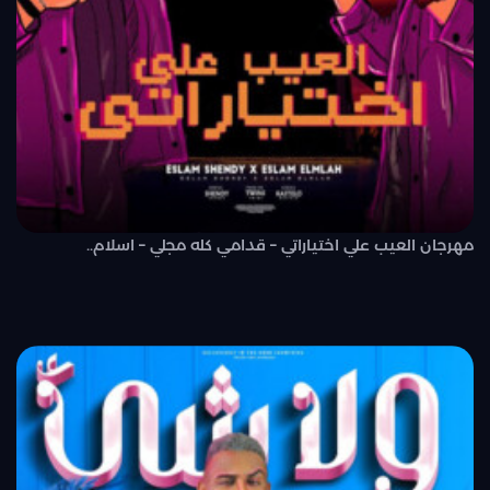
مهرجان العيب علي اختياراتي – قدامي كله مجلي – اسلام..