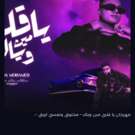
مهرجان يا قلبي مين وياك – مخنوق ونفسي اروق –..