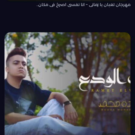
مهرجان تعبان يا زمانى – انا نفسى اصرخ فى مكان..