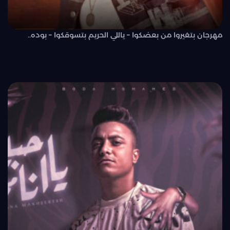
مهرجان بتغيروا من بعضكوا – ياللي الحريم بتسوقكوا – بوده..