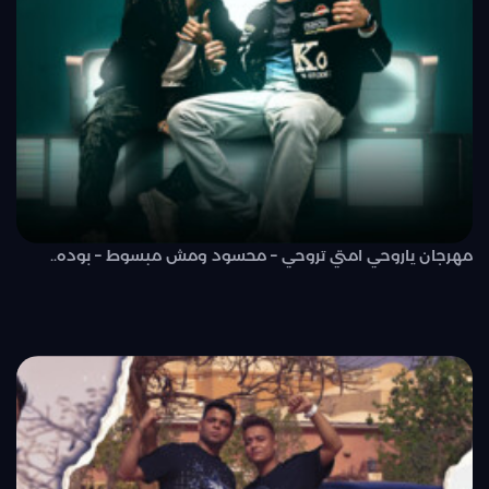
مهرجان ياروحي امتي تروحي – محسود ومش مبسوط – بوده..