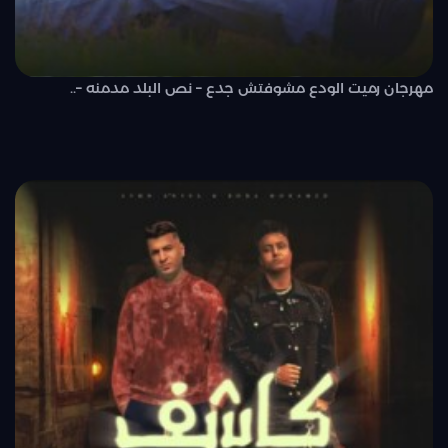
مهرجان رميت الودع مشوفتش جدع – نص البلد مدمنه –..