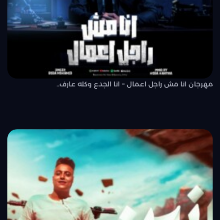
مهرجان انا مش راجل اعمال – انا الجدع وكله عارف..