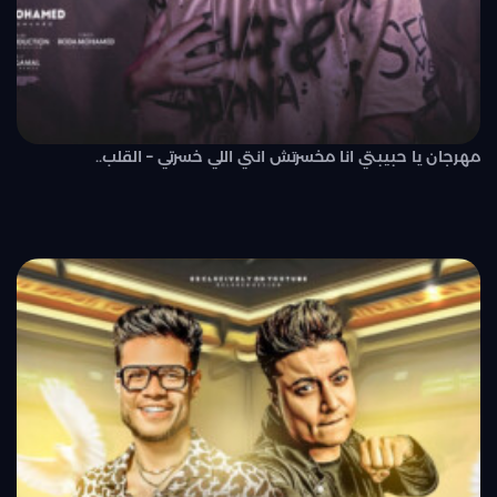
مهرجان يا حبيبتي انا مخسرتش انتي اللي خسرتي – القلب..