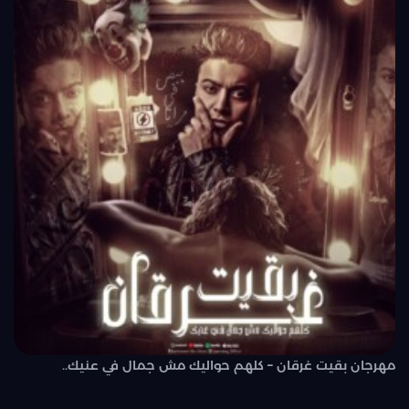
مهرجان بقيت غرقان – كلهم حواليك مش جمال في عنيك..