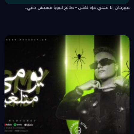
مهرجان انا عندي عزه نفس – طالع لابويا مسبش حقي..