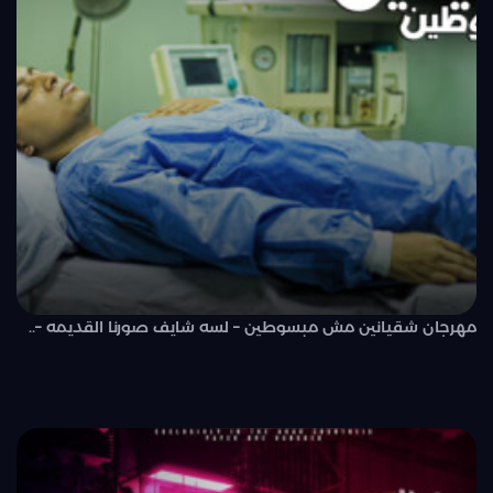
مهرجان شقيانين مش مبسوطين – لسه شايف صورنا القديمه –..