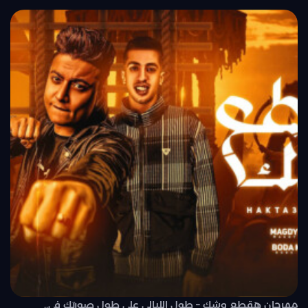
مهرجان هقطع وشك – طول الليالي علي طول صورتك في..