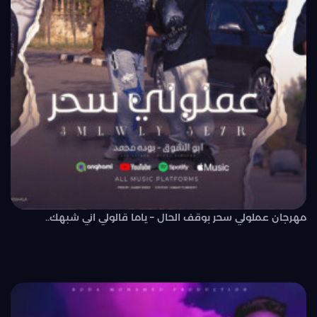
مهرجان عملولي سحر بوقف الحال – ياما قالولي اني شبهك..