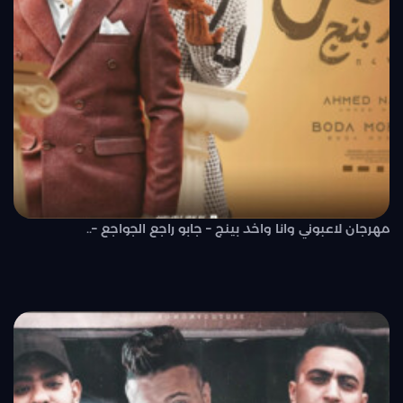
مهرجان لاعبوني وانا واخد بينج – جابو راجع الجواجع –..