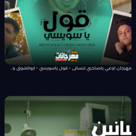
مهرجان اوعي ياصاحبي تنسانى – قول ياسويسي – ابوالشوق و..