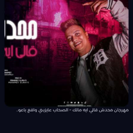
مهرجان محدش قالي ايه مالك – الصحاب عايزيني واقع باعو..