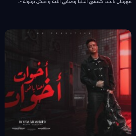
مهرجان بالحب بتمشي الدنيا وصفي النية و عيش برجولة –..