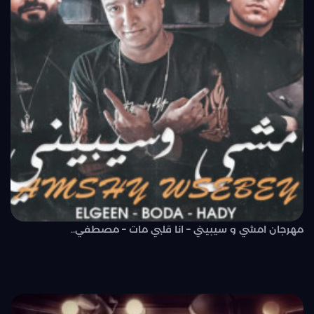
مهرجان امشي و سيبيني – انا قلبي مات – مصطفي..