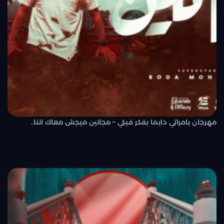
مهرجان يامراتي دايما بفكر فيكي – مجانين ميجش معاك اننا..