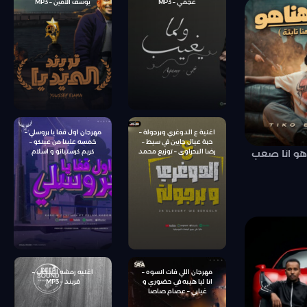
عجمي – MP3
يوسف الامين – MP3
اغنية ع الدوغري وبرجولة –
مهرجان اول قفا يا بروسلي –
حبة عيال جايين في سيط –
خمسه علينا من عينكو –
 هو انا صعب
رضا البحراوى – توزيع محمد
كريم كرستيانو و اسلام
حريقة
كابونجا – توزيع يوسف اوشا
مهرجان اللي فات انسوه –
اغنيه رمشه السحاب –
انا ليا هيبه في حضوري و
فريند – MP3
غيابي – عصام صاصا
الكروان – كلمات محمود