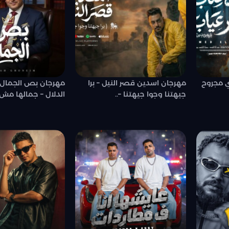
ي مجروح
مهرجان اسدين قصر النيل – برا
مهرجان بص الجما
جيهتنا وجوا جيهتنا –..
الدلال – جمالها مش 