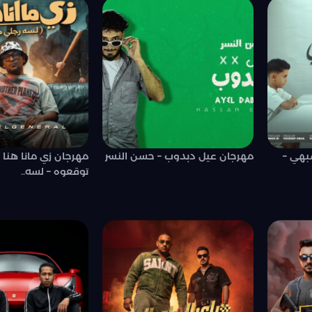
بهي –
مهرجان عيل دبدوب – حسن النسر
مهرجان زي مانا هنا
توقعوه – لسه..