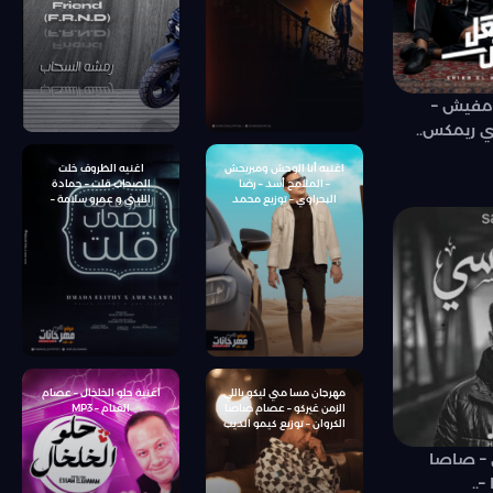
سوستا – توزيع كيمو الديب
 مفيش –
دي ريمكس..
اغنيه أنا الوحش ومبريحش
اغنيه الظروف خلت
– الملامح أسد – رضا
الصحاب قلت – حمادة
البحراوي – توزيع محمد
الليثى و عمرو سلامة –
حريقة
توزيع شيتدي وخليل
مهرجان مسا مني ليكو ياللي
اغنية حلو الخلخال – عصام
الزمن غيركو – عصام صاصا
الغنام – MP3
الكروان – توزيع كيمو الديب
انتاج كراكيب انترتينمنت
 – صاصا
–..