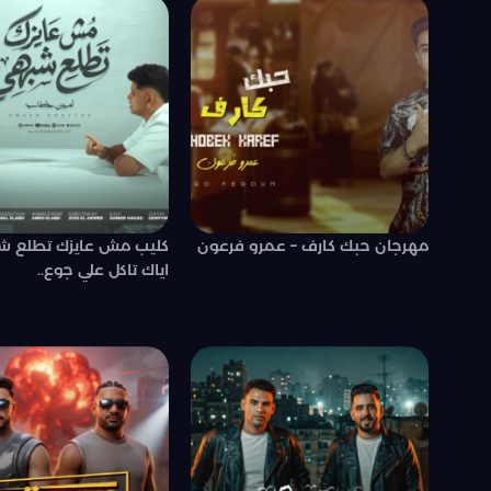
مهرجان حبك كارف – عمرو فرعون
كليب مش عايزك تطلع ش
اياك تاكل علي جوع..