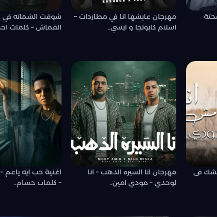
حتة
مهرجان عايشها انا في مطاردات –
شوفت الشماته في ع
اسلام كابونجا و ايسي..
القماش – كلمات احم
 بشك فى
مهرجان انا السيره الدهب – انا
اغنية حب ايه ياعم –
لوحدي – مودي امين..
– كلمات حسام..