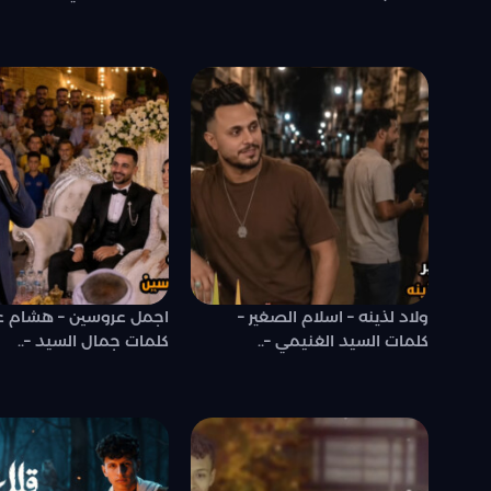
ولاد لذينه – اسلام الصغير –
اجمل عروسين – هشام ع
كلمات السيد الغنيمي –..
كلمات جمال السيد –..