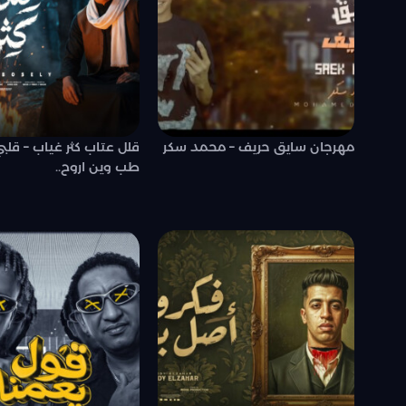
مهرجان سايق حريف – محمد سكر
قلل عتاب كثر غياب – قلب
طب وين اروح..