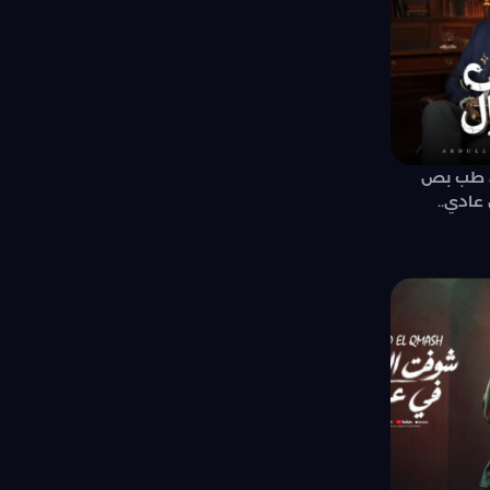
ل طب بص
عادي..