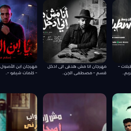
لات –
مهرجان انا مش هدفى انى ادخل
مهرجان ابن الأصول –
يم..
قسم – مصطفى الجن..
– كلمات شيفو –..