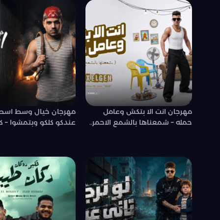
مهرجان انت الا بتكش وعامل
مهرجان خيال وسط اسطب
حمله – شمعناها بالشمع الاحمر..
عندكو كلكو وبتمشوا – كر