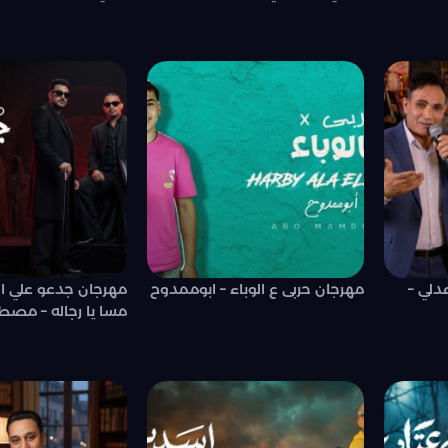
دلي –
مهرجان حربى ع الوباء – ابوممدوح
مهرجان جدعو علي الح
مسا يا رجاله – مصط