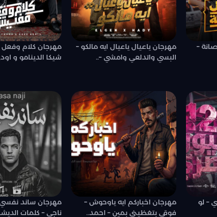
صانة –
مهرجان ياعيال ياعيال ايه مالكو –
مهرجان كلام وفعل
البسي واتدلعي وامشي –..
شيكا الدينامو و او
صري – لو
مهرجان اخباركم ايه ياوحوش –
مهرجان ساند نفسي
فوقي بتغظيني بمين – احمد..
ناجي – كلمات الديشا 