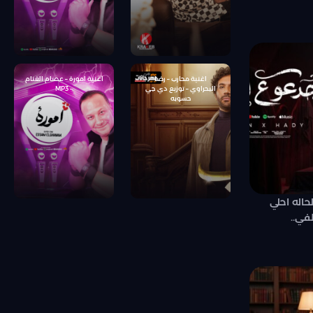
اغنية محارب – رضا
اغنية امورة – عصام الغنام
البحراوي – توزيع دي جي
– MP3
حسوبه
اله احلي
في..