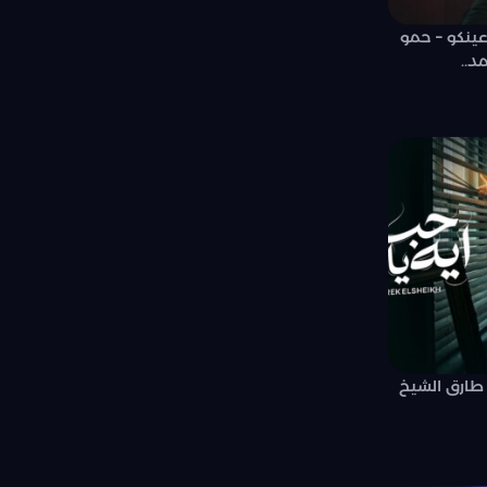
ينكو – حمو
د..
 طارق الشيخ