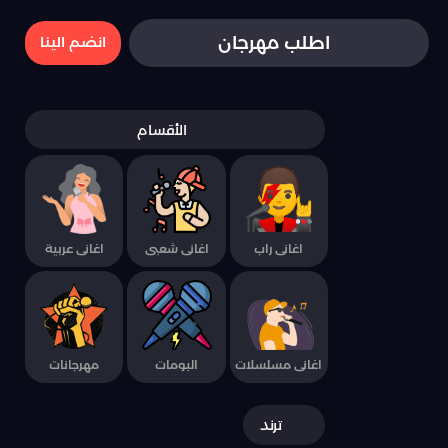
اطلب مهرجان
انضم الينا
الأقسام
اغانى راب
اغانى شعبى
اغانى عربية
اغانى مسلسلات
البومات
مهرجانات
ترند