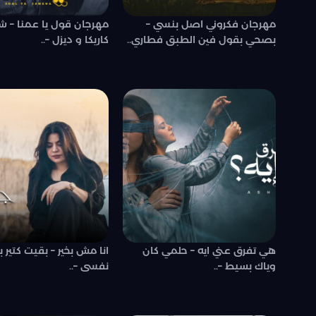
مهرجان فكروني اصل بنسي –
مهرجان قول يا عمنا – ش
بصحي بقول فين الطبق فطاري..
كاريكا و ديزل –..
هي تفرق عني ايه – حلمي كان
انا مش بخير – بقيت كتير
وياك بسيط –..
نفسى –..