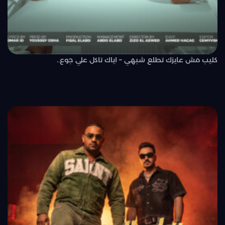
كليب مش عايزك تطلع شبهي – اياك تاكل علي جوع..