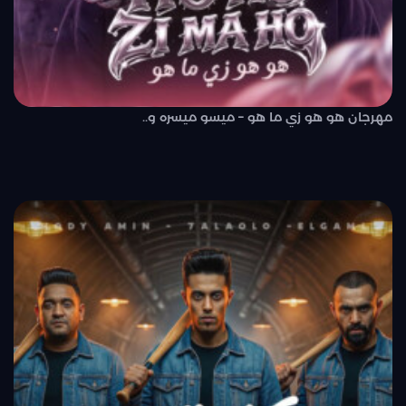
مهرجان هو هو زي ما هو – ميسو ميسره و..