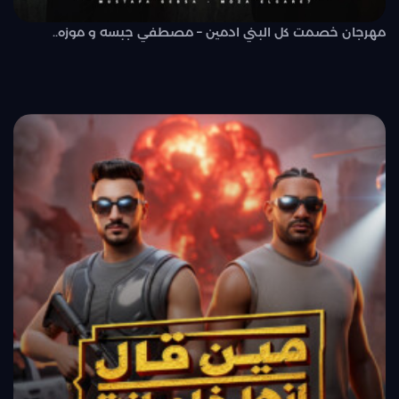
مهرجان خصمت كل البني ادمين – مصطفي جبسه و موزه..