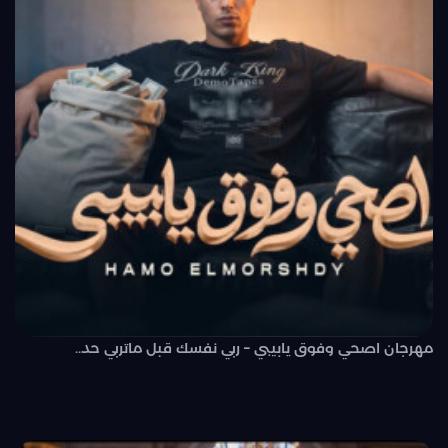
مهرجان اصحي وفوق يابيبي – ربي نفسك قبل ماتربي حد..