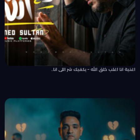
اغنية انا اغلب خلق الله – يكفيك شر اللى انا..