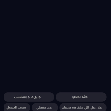
اوشا الصغير
توزيع مانو برودكشن
زعلان علي اللي مفكرهم جدعان
عمر حفظي
محمد البصيلي