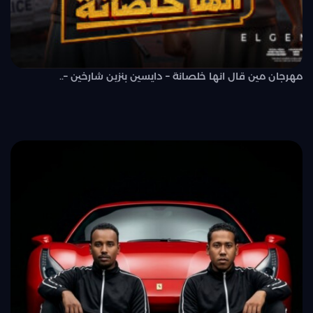
مهرجان مين قال انها خلصانة – دايسين بنزين شارخين –..