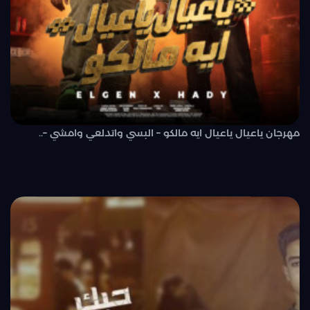
مهرجان ياعيال ياعيال ايه مالكو – البسي واتدلعي وامشي –..