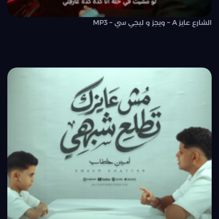
الشارع عايز A – ويجز و ليجي سي – MP3