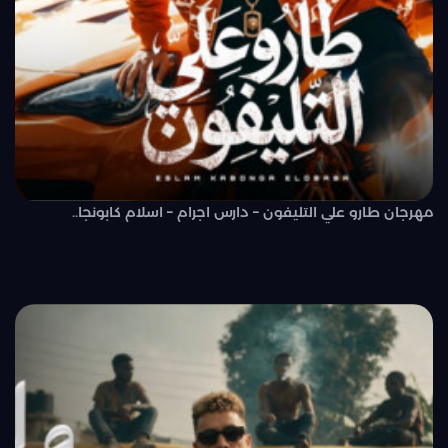
مهرجان طارو علي التليفون – دارس اجرام – اسلام كابونجا..