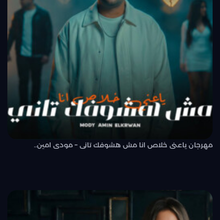
مهرجان ياعنى خلاص انا مش هشوفك تانى – مودى امين..