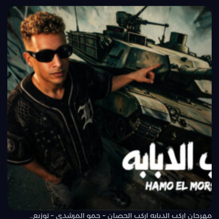
مهرجان اركب الدبابه اركب الحصان – حمو المرشدي – توزيع..