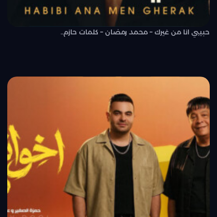
حبيبي انا من غيرك – محمد رمضان – كلمات حازم..