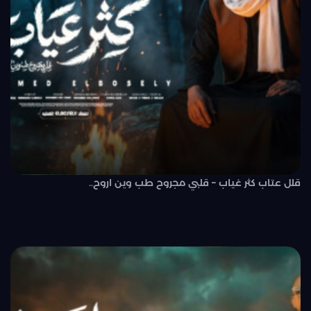
قلل عتاب كثر غياب – قلبي مجروح طب وين اروح..