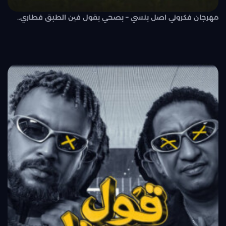
مهرجان فكروني اصل بنسي – بصحي بقول فين الطبق فطاري..