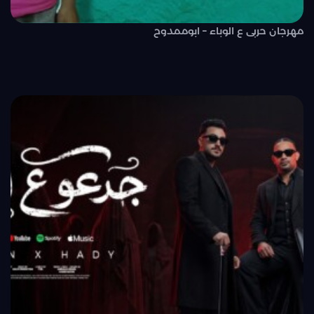
مهرجان حربى ع الوباء – ابوممدوح