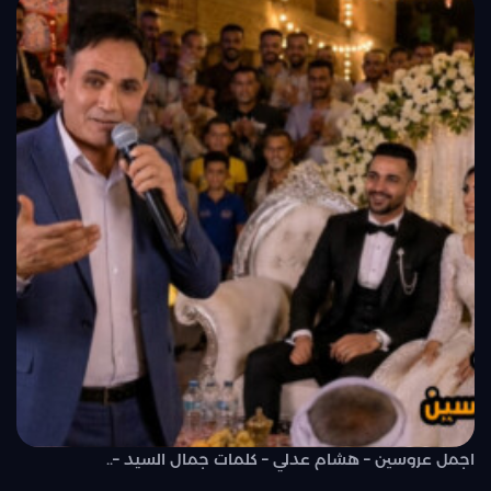
اجمل عروسين – هشام عدلي – كلمات جمال السيد –..