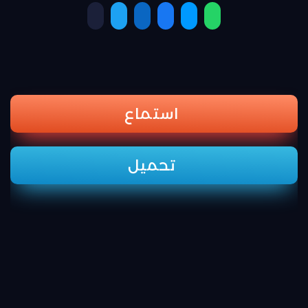
استماع
تحميل