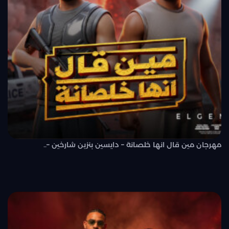
مهرجان مين قال انها خلصانة – دايسين بنزين شارخين –..