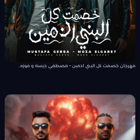
مهرجان خصمت كل البني ادمين – مصطفي جبسه و موزه..