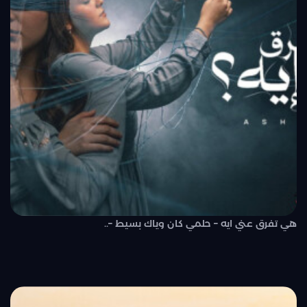
هي تفرق عني ايه – حلمي كان وياك بسيط –..