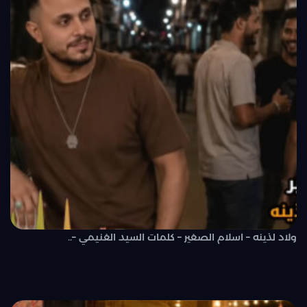
ولاد لذينه – اسلام الصغير – كلمات السيد الغنيمي –..