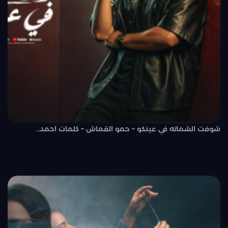
شوفت الشماته في عينكو – حمو القماش – كلمات احمد..