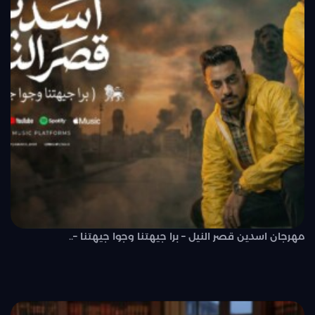
مهرجان اسدين قصر النيل – برا جيهتنا وجوا جيهتنا –..