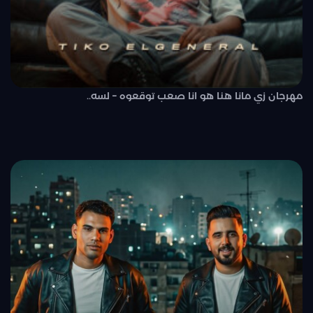
مهرجان زي مانا هنا هو انا صعب توقعوه – لسه..