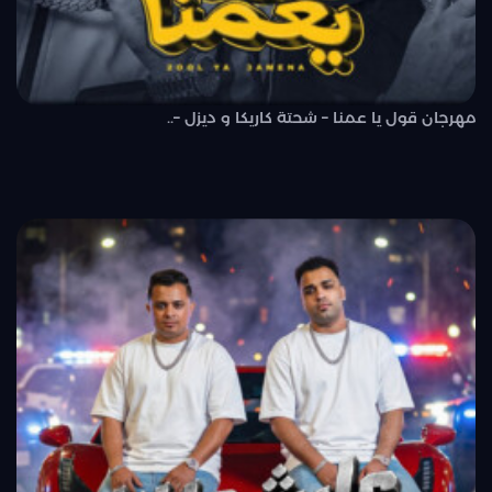
مهرجان قول يا عمنا – شحتة كاريكا و ديزل –..