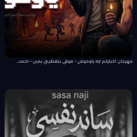
مهرجان اخباركم ايه ياوحوش – فوقي بتغظيني بمين – احمد..