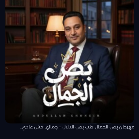
مهرجان بص الجمال طب بص الدلال – جمالها مش عادي..