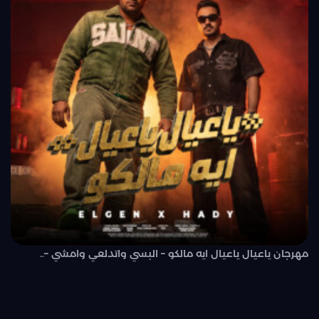
مهرجان ياعيال ياعيال ايه مالكو – البسي واتدلعي وامشي –..