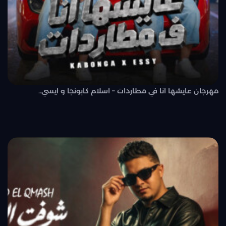
مهرجان عايشها انا في مطاردات – اسلام كابونجا و ايسي..