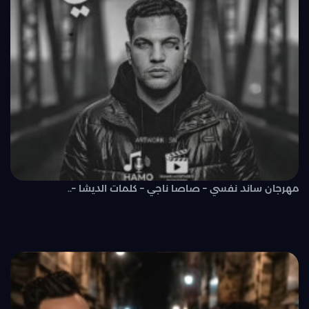
مهرجان ساند نفسي – صاصا ناجي – كلمات الديشا –..