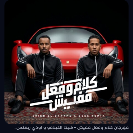
مهرجان كلام وفعل مفيش – شيكا الدينامو و اودي ريمكس..