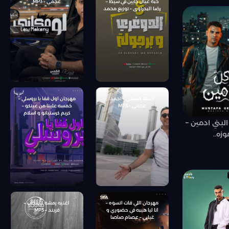
حبة عيال جايين في سيط –
عجمي – MP3
رضا البحراوى – توزيع محمد
حريقة
اعنيه هسعي – احمد
مهرجان اول قفا يا بروسلي –
عجمي – MP3
خمسه علينا من عينكو –
كريم كرستيانو و اسلام
كابونجا – توزيع يوسف اوشا
بني ادمين –
ه..
مهرجان اللي فات انسوه –
اغنيه رمشه السحاب –
انا ليا هيبه في حضوري و
فريند – MP3
غيابي – عصام صاصا
الكروان – كلمات محمود