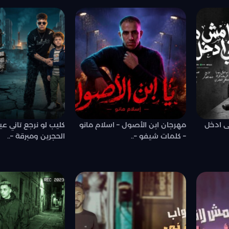
ى ادخل
مهرجان ابن الأصول – اسلام مانو
كليب لو نرجع تاني عي
– كلمات شيفو –..
الحجرين ومبرقة –..