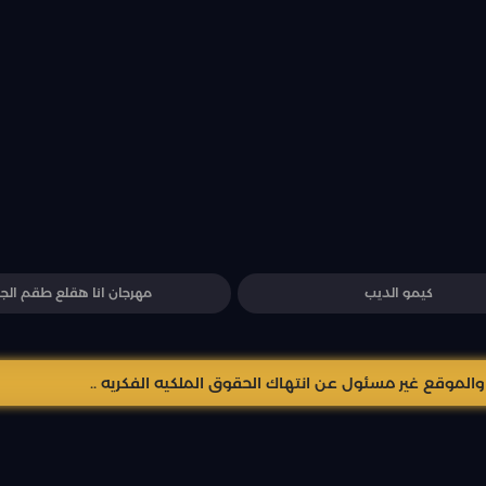
كيمو الديب
مهرجان انا هقلع طقم الج
موقع غير مسئول عن انتهاك الحقوق الملكيه الفكريه ..