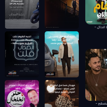
سوستا – توزيع كيمو الديب
 اندال –
اغنيه أنا الوحش ومبريحش
اغنيه الظروف خلت
– الملامح أسد – رضا
الصحاب قلت – حمادة
البحراوي – توزيع محمد
الليثى و عمرو سلامة –
حريقة
توزيع شيتدي وخليل
مهرجان مسا مني ليكو ياللي
اغنية حلو الخلخال – عصام
الزمن غيركو – عصام صاصا
الغنام – MP3
الكروان – توزيع كيمو الديب
انتاج كراكيب انترتينمنت
لصغير –