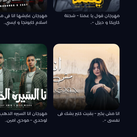
مهرجان قول يا عمنا – شحتة
مهرجان عايشها انا في م
كاريكا و ديزل –..
اسلام كابونجا و ايسي..
انا مش بخير – بقيت كتير بشك فى
مهرجان انا السيره الدهب –
نفسى –..
لوحدي – مودي امين..