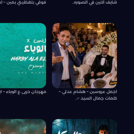
شايف اتنين في الصوره..
فوقي بتغظيني بمين – اح
اجمل عروسين – هشام عدلي –
مهرجان حربى ع الوباء – 
كلمات جمال السيد –..