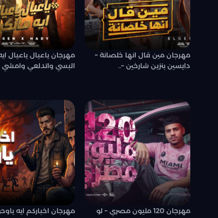
مهرجان مين قال انها خلصانة –
مهرجان ياعيال ياعيال ايه
دايسين بنزين شارخين –..
البسي واتدلعي وامشي –.
مهرجان 120 مليون مصري – لو
مهرجان اخباركم ايه ياو