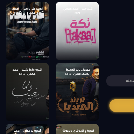
اغنيه تكه – احمد عجمي –
اغنيه كان يا مكان – احمد
MP3
عجمي – MP3
مهرجان ترند الميديا –
اغنيه ولما يغيب – احمد
يوسف الامين – MP3
عجمي – MP3
دعنه
اغنية ع الدوغري وبرجولة –
أغنيه لو مكاني – أحمد