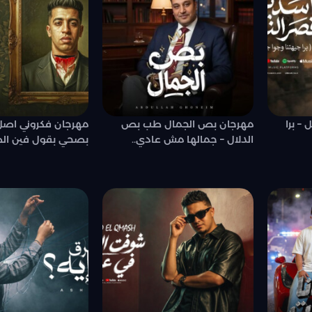
– برا
مهرجان بص الجمال طب بص
مهرجان فكروني اصل
الدلال – جمالها مش عادي..
بصحي بقول فين الط