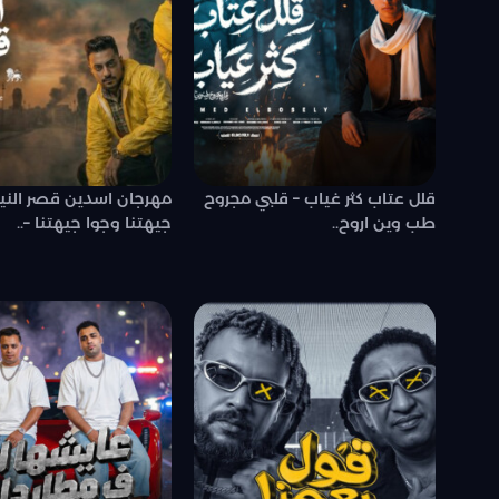
قلل عتاب كثر غياب – قلبي مجروح
مهرجان اسدين قصر النيل 
طب وين اروح..
جيهتنا وجوا جيهتنا –..