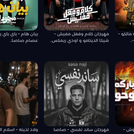
 مالكو –
مهرجان كلام وفعل مفيش –
بيان هام – باي باي يا
.
شيكا الدينامو و اودي ريمكس..
عصام صاصا..
حوش –
مهرجان ساند نفسي – صاصا
ولاد لذينه – اسلام ا