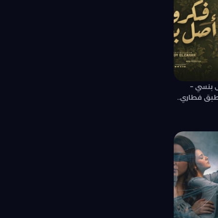
 بنسي –
بق فطاري..