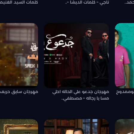
مد..
ناجي – كلمات الديشا –..
كلمات السيد الغنيمي
ابوممدوح
مهرجان جدعو علي الحاله احلي
مهرجان سايق حريف 
مسا يا رجاله – مصطفي..