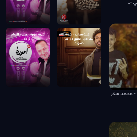
 –..
اغنية محارب – رضا
اغنية امورة – عصام الغنام
البحراوي – توزيع دي جي
– MP3
حسوبه
– محمد سكر