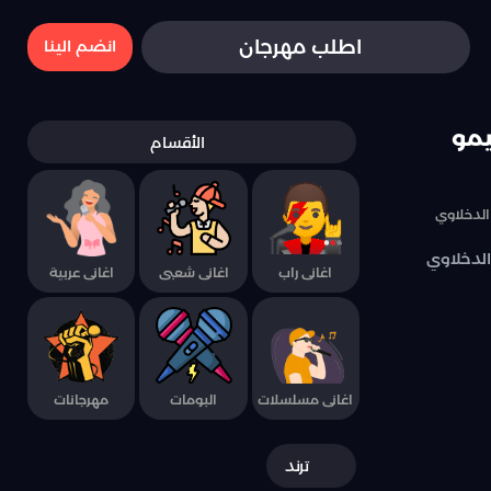
اطلب مهرجان
انضم الينا
يمو
الأقسام
الدخلاوي
الدخلاوي
اغانى راب
اغانى شعبى
اغانى عربية
اغانى مسلسلات
البومات
مهرجانات
ترند