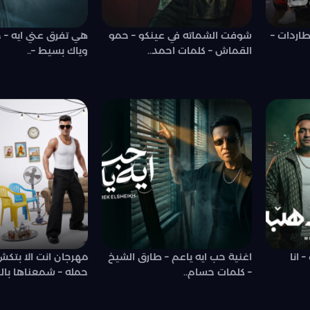
طاردات –
شوفت الشماته في عينكو – حمو
هي تفرق عني ايه – 
القماش – كلمات احمد..
وياك بسيط –..
 انا
اغنية حب ايه ياعم – طارق الشيخ
مهرجان انت الا بتك
– كلمات حسام..
حمله – شمعناها بالش