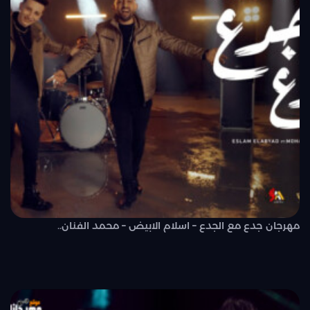
مهرجان جدع مع الجدع – اسلام الابيض – محمد الفنان..