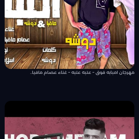
مهرجان امبابه فوق – عتبه عتبه – غناء عصام مافيا..