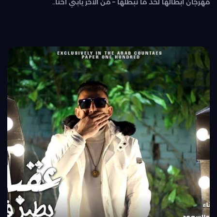
مهرجان ابطالها لحد ما نبطلها – من الاخر يابني احنا..