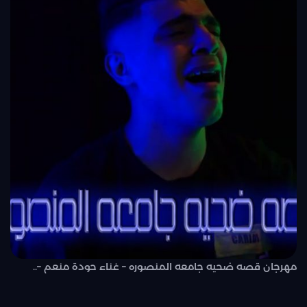
مهرجان قصه ضحيه جامعه المنصوره – غناء حودة منعم –..