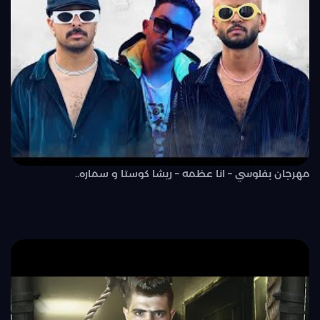
مهرجان بفلوسي – انا عظمه – ريشا كوستا و سماره..