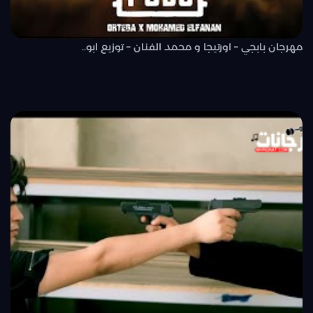
مهرجان بابجي – اورتيجا و محمد الفنان – توزيع ابو..