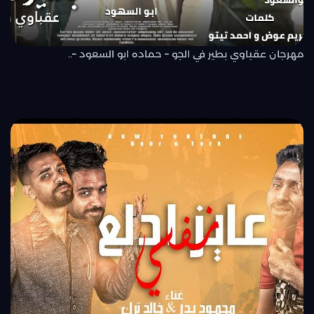
مهرجان عقباوي بطير في الجو – حماده ابو السعود –..