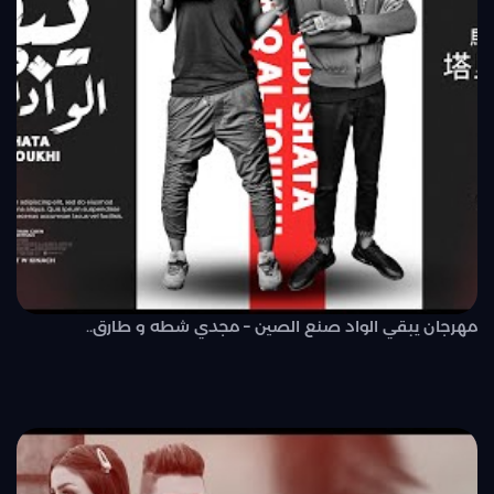
مهرجان يبقي الواد صنع الصين – مجدي شطه و طارق..