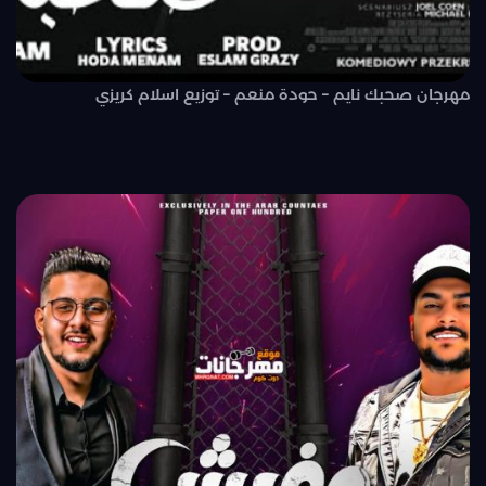
مهرجان صحبك نايم – حودة منعم – توزيع اسلام كريزي