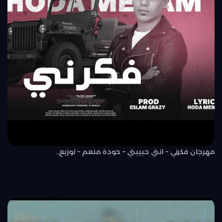
مهرجان فكرني – انتي حبيبتي – حودة منعم – توزيع..