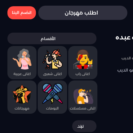
اطلب مهرجان
انضم الينا
 عبده
الأقسام
 الديب
و الديب
اغانى راب
اغانى شعبى
اغانى عربية
اغانى مسلسلات
البومات
مهرجانات
ترند