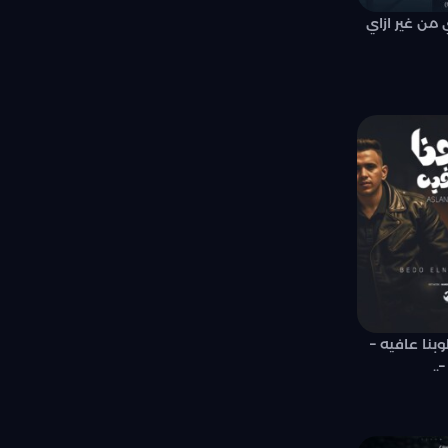
 من غير ازاي
بنا عافيه –
..