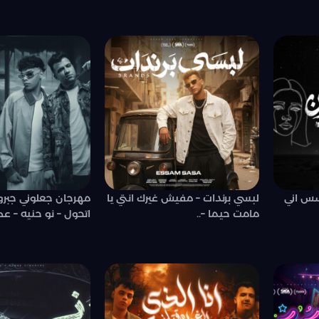
س اني
لبسي برندات – مفيش غيرك انتي يا
مهرجان جعلوني جبرو
مامت حيما –..
اتحول – نو حنيه – ع