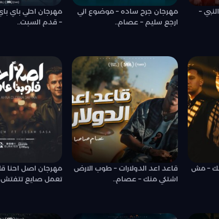
نبي –
مهرجان جرح ساده – موضوع اني
مهرجان احلي باي باي
ارجع سليم – عصام..
– قدم السبت..
تك – مش
قاعد اعد الدولارات – طوب الارض
مهرجان اصل احنا قلو
اشتكي منك – عصام..
تعمل صايع تتفتش –