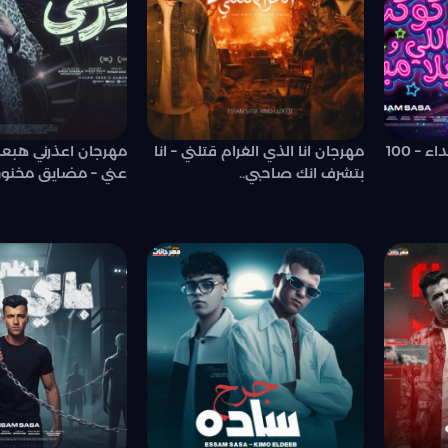
مهرجان كوكب اللي بلا مبداء – 100
مهرجان انا الذي الغرام قتلني – انا
مهرجان اعذرني هب
بتشرف انك صاحبي..
عني – مضايق مخنوق