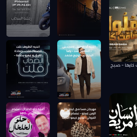
سوستا – توزيع كيمو الديب
اغنيه أنا الوحش ومبريحش
اغنيه الظروف خلت
– الملامح أسد – رضا
الصحاب قلت – حمادة
البحراوي – توزيع محمد
الليثى و عمرو سلامة –
حريقة
توزيع شيتدي وخليل
كارها – صبح
مهرجان مسا مني ليكو ياللي
اغنية حلو الخلخال – عصام
الزمن غيركو – عصام صاصا
الغنام – MP3
الكروان – توزيع كيمو الديب
انتاج كراكيب انترتينمنت