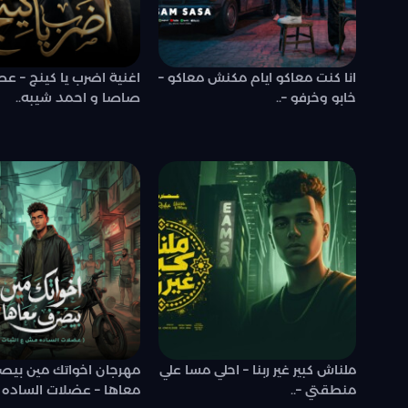
انا كنت معاكو ايام مكنش معاكو –
اغنية اضرب يا كينج – ع
خابو وخرفو –..
صاصا و احمد شيبه..
ملناش كبير غير ربنا – احلي مسا علي
مهرجان اخواتك مين بيص
منطقتي –..
معاها – عضلات الساده 