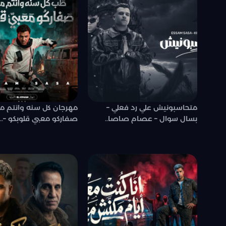
متحاسبونيش علي رد فعلي –
مهرجان كل سنه وانتم م
بسال سوال – عصام صاصا..
صفاركو معبي قلوبكو –..