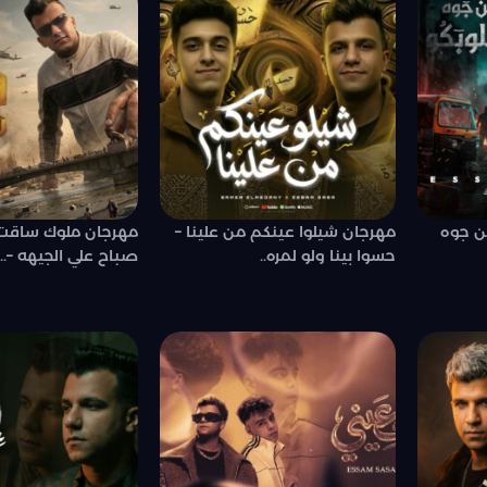
ن جوه
مهرجان شيلوا عينكم من علينا –
مهرجان ملوك ساقت 
حسوا بينا ولو لمره..
صباح علي الجيهه –..