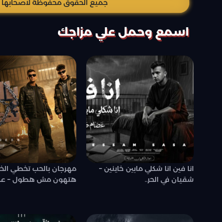
جميع الحقوق محفوظة لاصحابها وال
اسمع وحمل علي مزاجك
انا فين انا شكلي مابين خاينين –
مهرجان بالحب تخطي الخ
شقيان في الحر..
هتهون مش هطول – عص