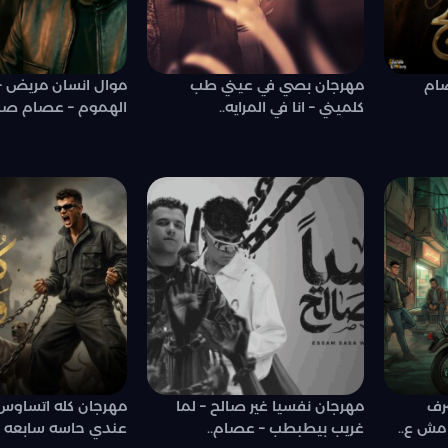
صام
مهرجان بصي في عيني طب
موال انسان مريض –
كلميني – انا في المرايه..
الهموم – عصام صاصا
رف
مهرجان نفسيا غير صالح – لما
مهرجان كله اتساوس و
مش ع..
غريب بيطبطب – عصام..
عندي حاسه سابعه –.