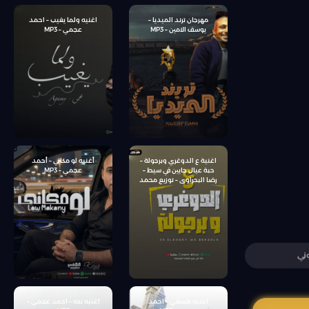
مهرجان ترند الميديا –
اغنيه ولما يغيب – احمد
يوسف الامين – MP3
عجمي – MP3
اغنية ع الدوغري وبرجولة –
أغنيه لو مكاني – أحمد
حبة عيال جايين في سيط –
عجمي – MP3
رضا البحراوى – توزيع محمد
حريقة
ني
اعنيه هسعي – احمد
اغنيه تكه – احمد عجمي –