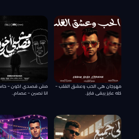
مهرجان هي الحب وعشق القلب –
مش قصدي اخون – حاس
كله عايز يبقى فايز..
انا نصين – عصام..