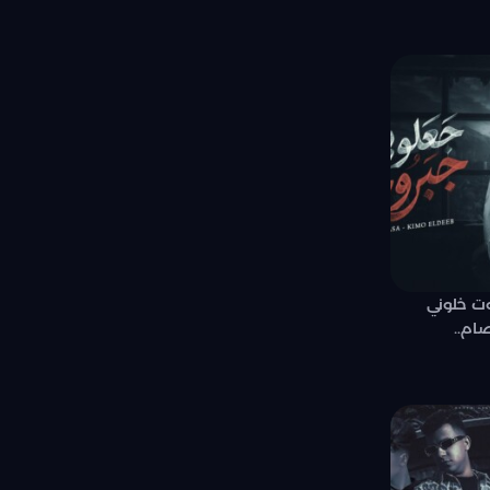
ت خلوني
صام..