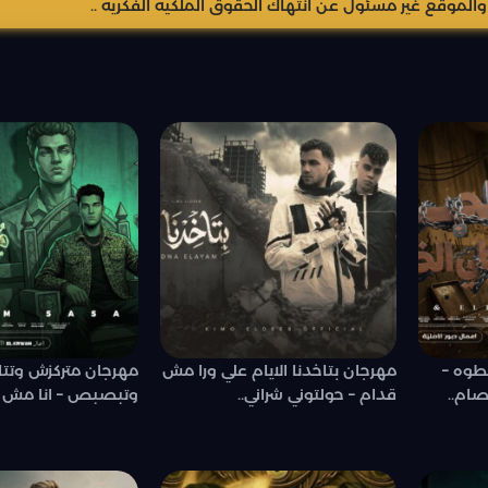
موقع غير مسئول عن انتهاك الحقوق الملكيه الفكريه ..
طوه –
مهرجان بتاخدنا الايام علي ورا مش
مهرجان متركزش وتت
ام..
قدام – حولتوني شراني..
وتبصبص – انا مش
وحبيبك –..