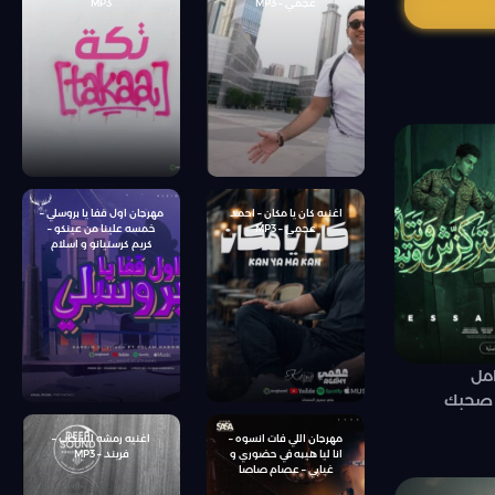
عجمي – MP3
MP3
اغنيه كان يا مكان – احمد
مهرجان اول قفا يا بروسلي –
عجمي – MP3
خمسه علينا من عينكو –
كريم كرستيانو و اسلام
كابونجا – توزيع يوسف اوشا
امل
 صحبك
مهرجان اللي فات انسوه –
اغنيه رمشه السحاب –
انا ليا هيبه في حضوري و
فريند – MP3
غيابي – عصام صاصا
الكروان – كلمات محمود