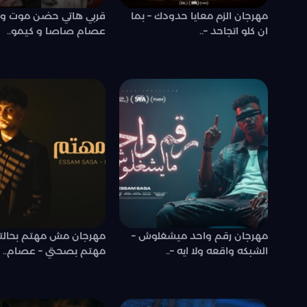
مهرجان الزم معايا حدودك – بما
قربي هاتي حضن موت وال
ان كلو اتجاحد –..
عصام صاصا و كيمو..
مهرجان رقم واحد ميشغلوش –
مهرجان مش مهتم بحال
الشبكه واقعه ولا ايه –..
مهتم بصحتي – عصام..