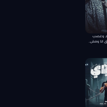
عد وغصب
 انا ومش..