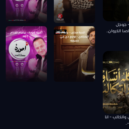
 جوجل
 الكروان..
اغنية محارب – رضا
اغنية امورة – عصام الغنام
البحراوي – توزيع دي جي
– MP3
حسوبه
اتكالب – انا
.