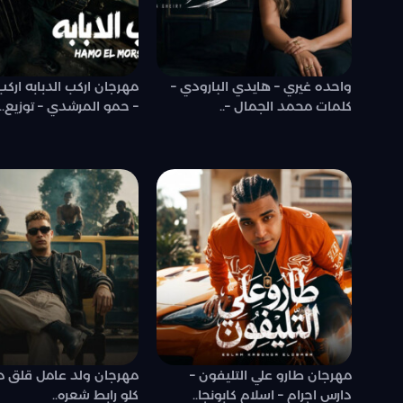
واحده غيري – هايدي البارودي –
مهرجان اركب الدبابه ارك
كلمات محمد الجمال –..
– حمو المرشدي – توزيع..
مهرجان طارو علي التليفون –
مهرجان ولد عامل قلق مع
دارس اجرام – اسلام كابونجا..
كلو رابط شعره..