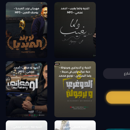
اغنيه ولما يغيب – احمد
مهرجان ترند الميديا –
عجمي – MP3
يوسف الامين – MP3
اغنية ع الدوغري وبرجولة –
أغنيه لو مكاني – أحمد
حبة عيال جايين في سيط –
عجمي – MP3
ارع
رضا البحراوى – توزيع محمد
حريقة
اعنيه هسعي – احمد
اغنيه تكه – احمد عجمي –