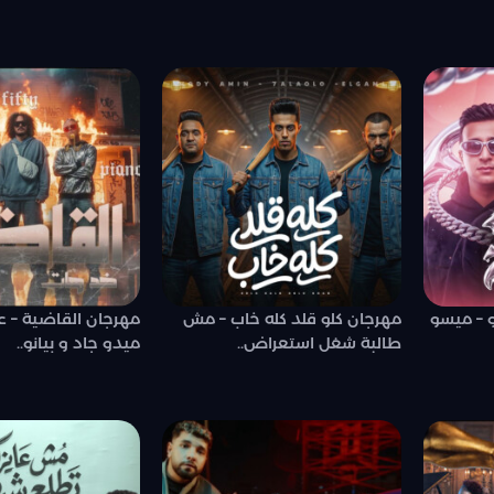
 – ميسو
مهرجان كلو قلد كله خاب – مش
مهرجان القاضية – ع
طالبة شغل استعراض..
ميدو جاد و بيانو..