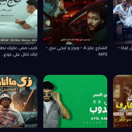
 اوكا –
الشارع عايز A – ويجز و ليجي سي –
كليب مش عايزك تطل
MP3
اياك تاكل علي جوع..