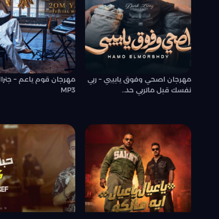
مهرجان اصحي وفوق يابيبي – ربي
مهرجان قوم ياعم – جنرال
نفسك قبل ماتربي حد..
MP3