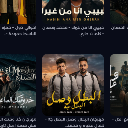
ب الحصان
حبيبي انا من غيرك – محمد رمضان
اخواتي دول – حمزه 
– كلمات حازم..
الباسط حمودة –..
 الكل –
مهرجان البطل وصل البطل جه –
مهرجان خد وقتك ال
كمال عجوه و محمد..
مش قصه اصل تاريخ