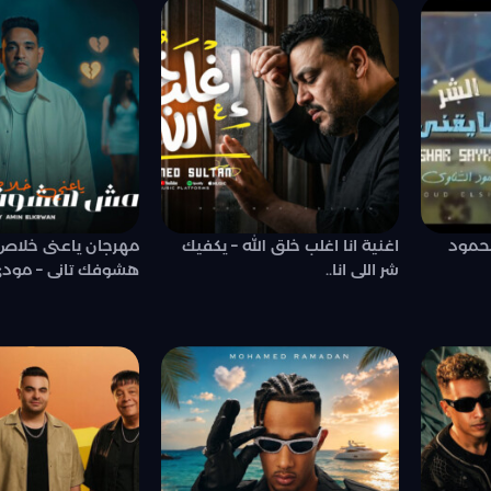
محمود
اغنية انا اغلب خلق الله – يكفيك
مهرجان ياعنى خلاص
شر اللى انا..
هشوفك تانى – مودى 