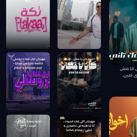
عجمي – MP3
MP3
اغنيه كان يا مكان – احمد
مهرجان اول قفا يا بروسلي –
عجمي – MP3
خمسه علينا من عينكو –
 انا مش
كريم كرستيانو و اسلام
كابونجا – توزيع يوسف اوشا
امين..
مهرجان اللي فات انسوه –
اغنيه رمشه السحاب –
انا ليا هيبه في حضوري و
فريند – MP3
غيابي – عصام صاصا
الكروان – كلمات محمود