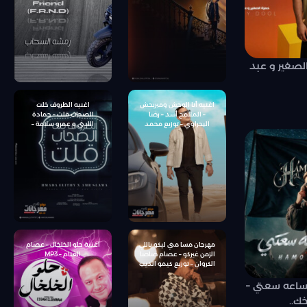
سوستا – توزيع كيمو الديب
الصغير و عبد
اغنيه أنا الوحش ومبريحش
اغنيه الظروف خلت
– الملامح أسد – رضا
الصحاب قلت – حمادة
البحراوي – توزيع محمد
الليثى و عمرو سلامة –
حريقة
توزيع شيتدي وخليل
مهرجان مسا مني ليكو ياللي
اغنية حلو الخلخال – عصام
الزمن غيركو – عصام صاصا
الغنام – MP3
الكروان – توزيع كيمو الديب
انتاج كراكيب انترتينمنت
ساعه سعتي –
ك..