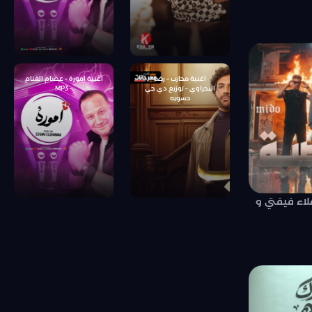
اغنية محارب – رضا
اغنية امورة – عصام الغنام
البحراوي – توزيع دي جي
– MP3
حسوبه
لاء فيفتي و