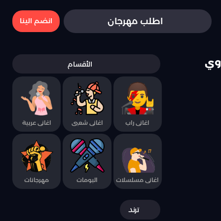
اطلب مهرجان
انضم الينا
اوي
الأقسام
اغانى راب
اغانى شعبى
اغانى عربية
اغانى مسلسلات
البومات
مهرجانات
ترند