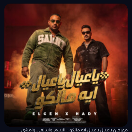
مهرجان ياعيال ياعيال ايه مالكو – البسي واتدلعي وامشي –..