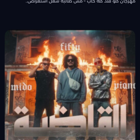
مهرجان كلو قلد كله خاب – مش طالبة شغل استعراض..