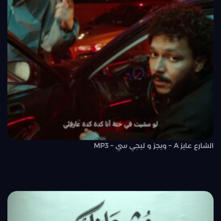
الشارع عايز A – ويجز و ليجي سي – MP3