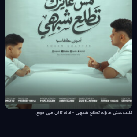
كليب مش عايزك تطلع شبهي – اياك تاكل علي جوع..