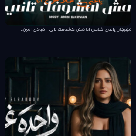
مهرجان ياعنى خلاص انا مش هشوفك تانى – مودى امين..