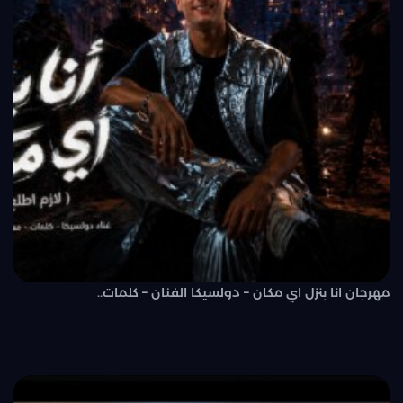
مهرجان انا بنزل اي مكان – دولسيكا الفنان – كلمات..