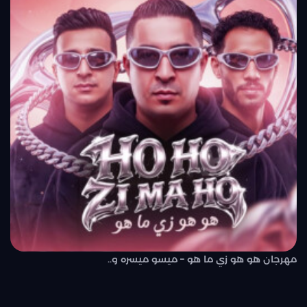
مهرجان هو هو زي ما هو – ميسو ميسره و..