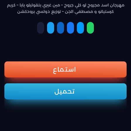
مهرجان اسد مجروح لو كلي جروح – مين غيري بتقوليلو بابا – كريم
كرستيانو و مصطفي الجن – توزيع دولسي برودكشن
استماع
تحميل