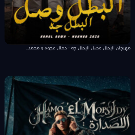
مهرجان البطل وصل البطل جه – كمال عجوه و محمد..