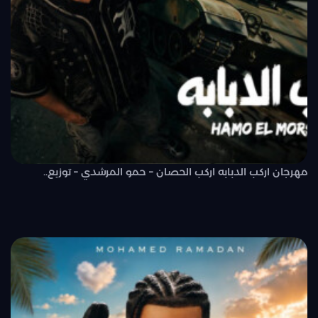
مهرجان اركب الدبابه اركب الحصان – حمو المرشدي – توزيع..