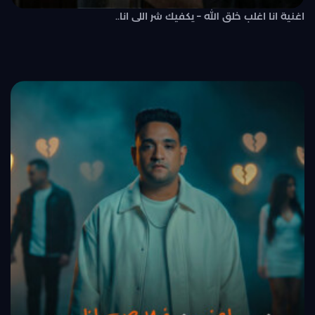
اغنية انا اغلب خلق الله – يكفيك شر اللى انا..