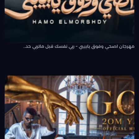
مهرجان اصحي وفوق يابيبي – ربي نفسك قبل ماتربي حد..