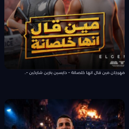
مهرجان مين قال انها خلصانة – دايسين بنزين شارخين –..