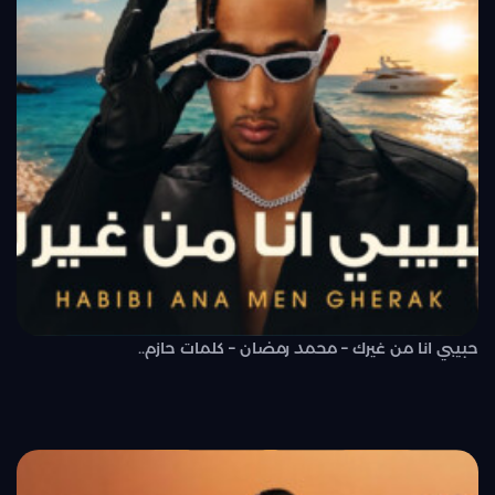
حبيبي انا من غيرك – محمد رمضان – كلمات حازم..