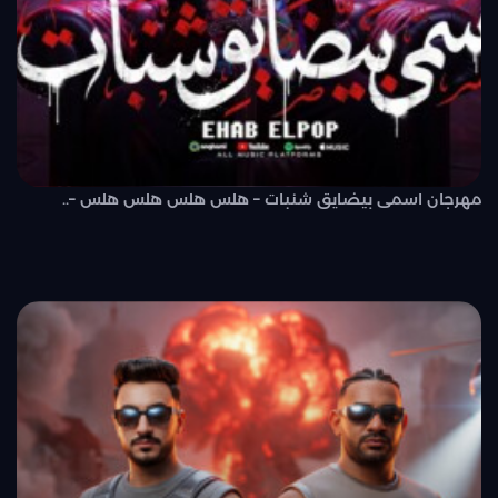
مهرجان اسمى بيضايق شنبات – هلس هلس هلس هلس –..