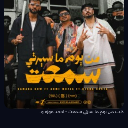
كليب من يوم ما سيرتي سمعت – احمد موزه و..