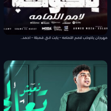
مهرجان ياكوكب لامم اللمامه – يابت انتي قمبلة – احمد..