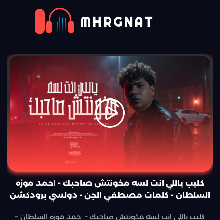
MHRGNAT
كليب ياللي انت لسه مخونتش صاحبك - احمد موزه
السلطان - كلمات مصطفي الجن - دولسي برودكشن
كليب ياللي انت لسه مخونتش صاحبك – احمد موزه السلطان –