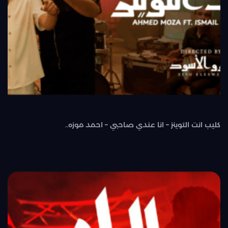
كليب انت التوينز – انا عندي صاحبي – احمد موزه..