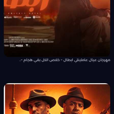
مهرجان عيال عاملينلي ابطال – خلاص الكل بقي هجام –..