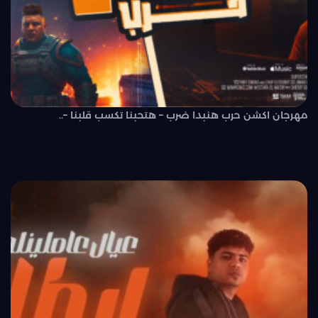
مهرجان اكشن حرب هنبدا ضرب – هتحبنا تكسب قلبنا –..