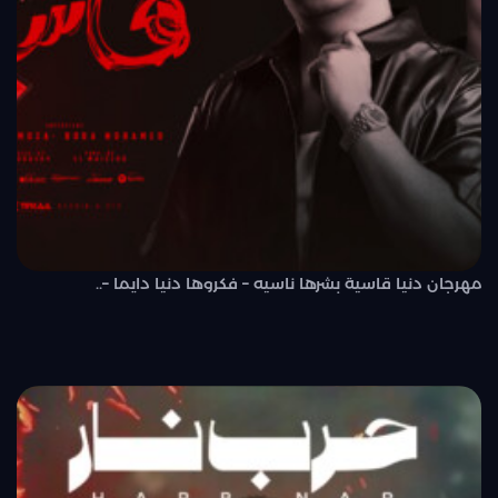
مهرجان دنيا قاسية بشرها ناسيه – فكروها دنيا دايما –..