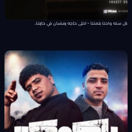
كل سنه واحنا بلمتنا – احلى حاجه رمضان في حارتنا..