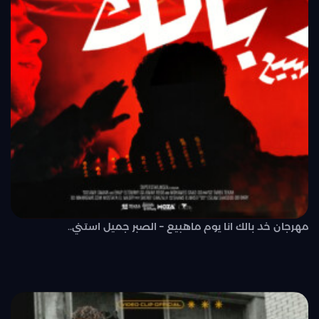
مهرجان خد بالك انا يوم ماهبيع – الصبر جميل استني..