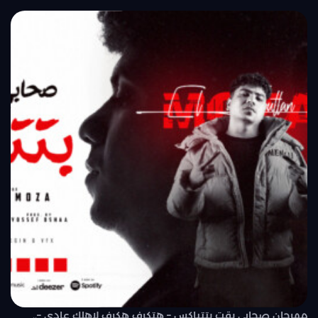
مهرجان صحابي بقت بتتباكس – هتكرف هكرف لاهلك عادي –..