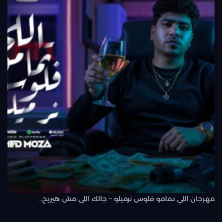
مهرجان اللي تمامو فلوس نرميلو – جالك اللي مش هيريح..