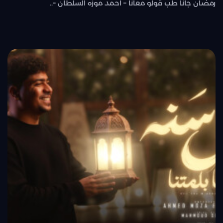
رمضان جانا طب قولو معانا – احمد موزه السلطان –..