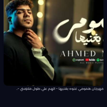
مهرجان همومي غنوه بغنيها – الهم علي طول ملازمني –..