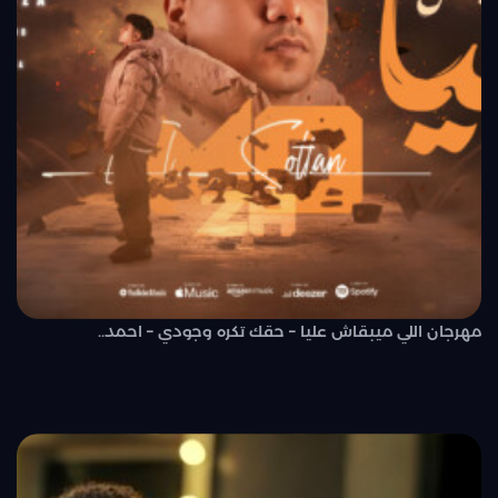
مهرجان اللي ميبقاش عليا – حقك تكره وجودي – احمد..