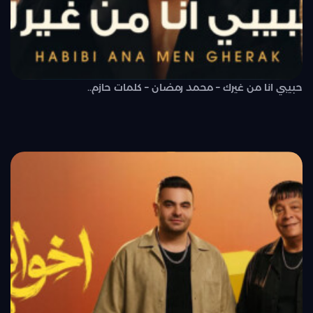
حبيبي انا من غيرك – محمد رمضان – كلمات حازم..