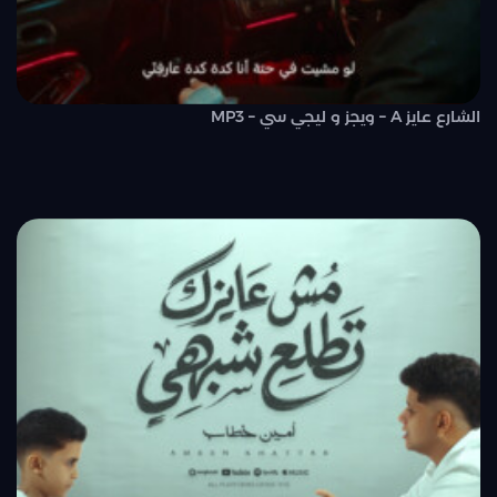
الشارع عايز A – ويجز و ليجي سي – MP3