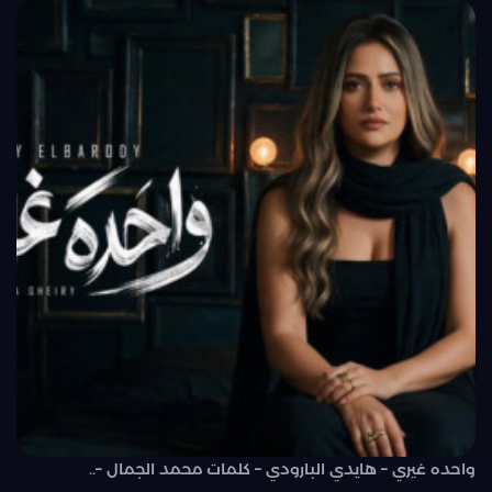
واحده غيري – هايدي البارودي – كلمات محمد الجمال –..