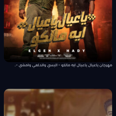
مهرجان ياعيال ياعيال ايه مالكو – البسي واتدلعي وامشي –..