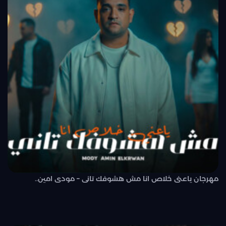
مهرجان ياعنى خلاص انا مش هشوفك تانى – مودى امين..