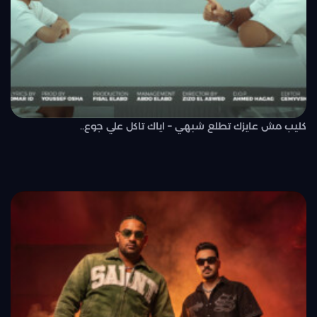
كليب مش عايزك تطلع شبهي – اياك تاكل علي جوع..