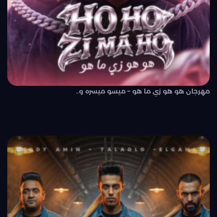
مهرجان هو هو زي ما هو – ميسو ميسره و..