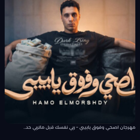
مهرجان اصحي وفوق يابيبي – ربي نفسك قبل ماتربي حد..