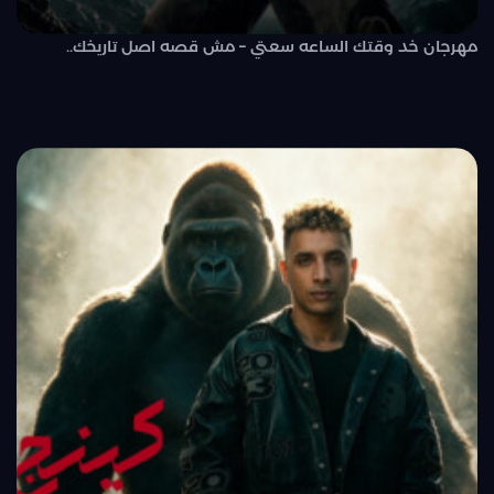
مهرجان خد وقتك الساعه سعتي – مش قصه اصل تاريخك..