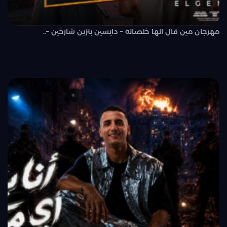
مهرجان مين قال انها خلصانة – دايسين بنزين شارخين –..