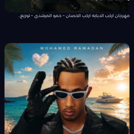
مهرجان اركب الدبابه اركب الحصان – حمو المرشدي – توزيع..