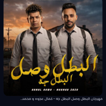
مهرجان البطل وصل البطل جه – كمال عجوه و محمد..