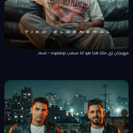
مهرجان زي مانا هنا هو انا صعب توقعوه – لسه..