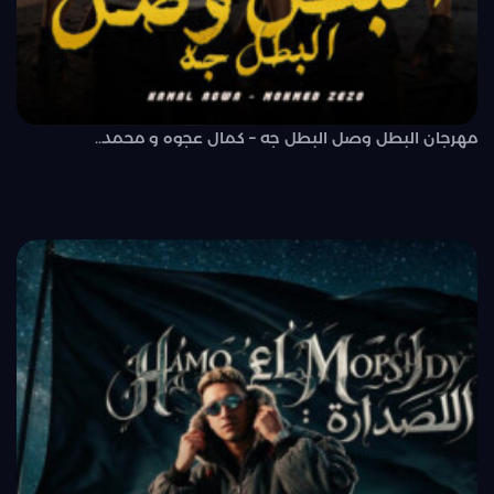
مهرجان البطل وصل البطل جه – كمال عجوه و محمد..