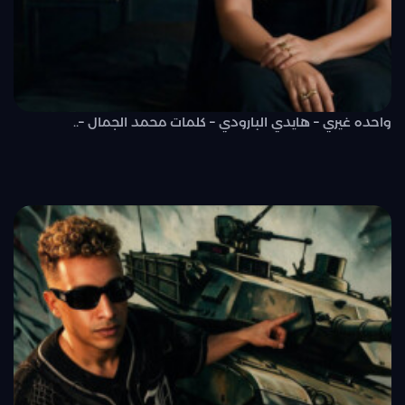
واحده غيري – هايدي البارودي – كلمات محمد الجمال –..