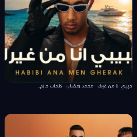
حبيبي انا من غيرك – محمد رمضان – كلمات حازم..