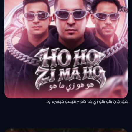
مهرجان هو هو زي ما هو – ميسو ميسره و..