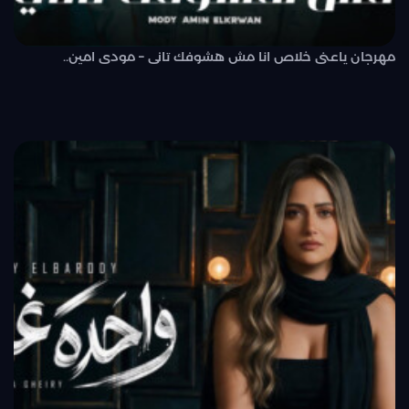
مهرجان ياعنى خلاص انا مش هشوفك تانى – مودى امين..