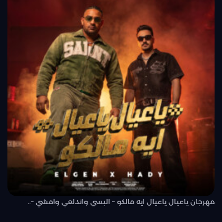
مهرجان ياعيال ياعيال ايه مالكو – البسي واتدلعي وامشي –..