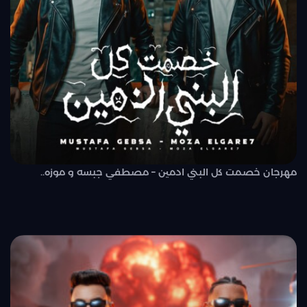
مهرجان خصمت كل البني ادمين – مصطفي جبسه و موزه..