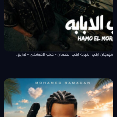
مهرجان اركب الدبابه اركب الحصان – حمو المرشدي – توزيع..