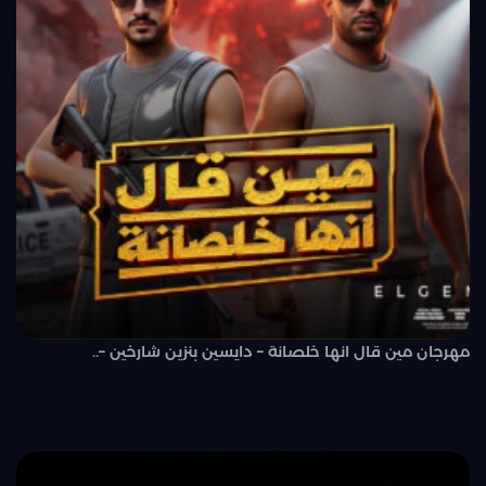
مهرجان مين قال انها خلصانة – دايسين بنزين شارخين –..