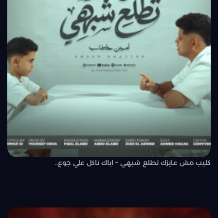
كليب مش عايزك تطلع شبهي – اياك تاكل علي جوع..