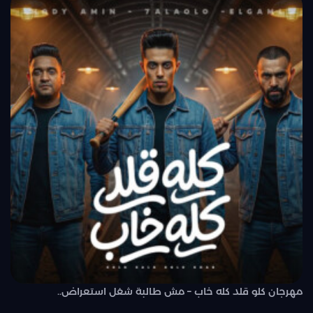
مهرجان كلو قلد كله خاب – مش طالبة شغل استعراض..