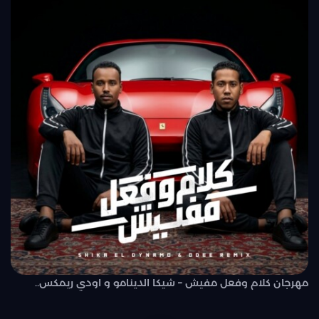
مهرجان كلام وفعل مفيش – شيكا الدينامو و اودي ريمكس..