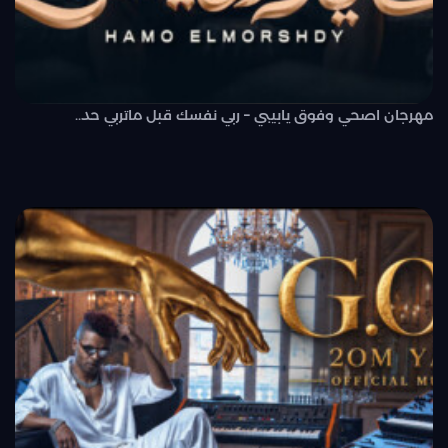
مهرجان اصحي وفوق يابيبي – ربي نفسك قبل ماتربي حد..