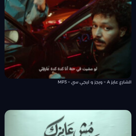
الشارع عايز A – ويجز و ليجي سي – MP3