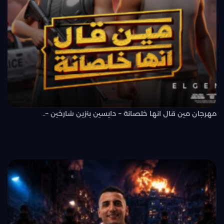
مهرجان مين قال انها خلصانة – دايسين بنزين شارخين –..