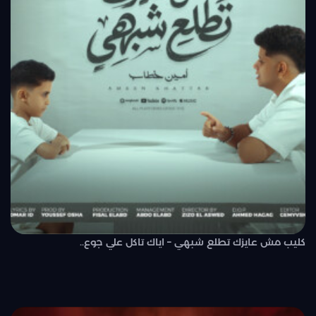
كليب مش عايزك تطلع شبهي – اياك تاكل علي جوع..