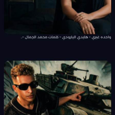
واحده غيري – هايدي البارودي – كلمات محمد الجمال –..