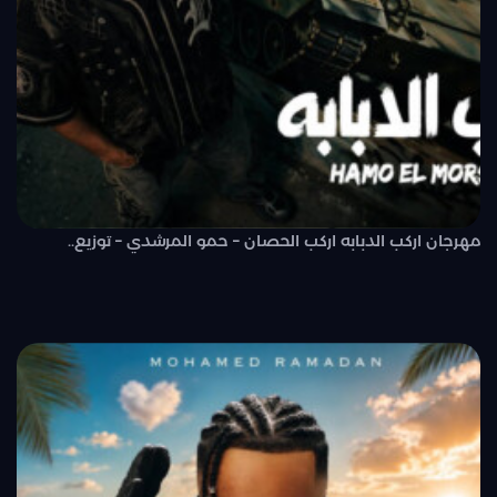
مهرجان اركب الدبابه اركب الحصان – حمو المرشدي – توزيع..