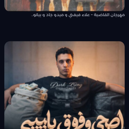
مهرجان القاضية – علاء فيفتي و ميدو جاد و بيانو..