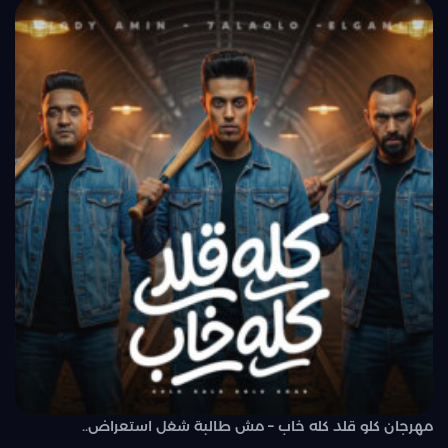
مهرجان كلو قلد كله خاب – مش طالبة شغل استعراض..