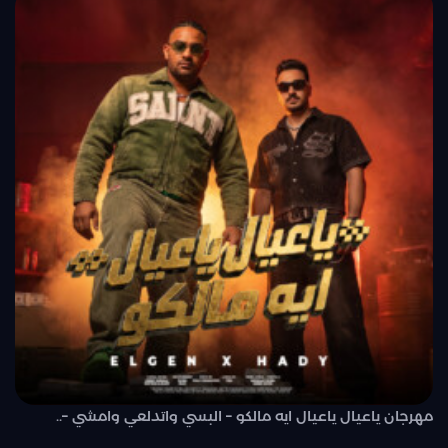
مهرجان ياعيال ياعيال ايه مالكو – البسي واتدلعي وامشي –..