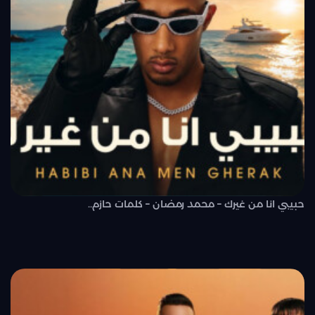
حبيبي انا من غيرك – محمد رمضان – كلمات حازم..