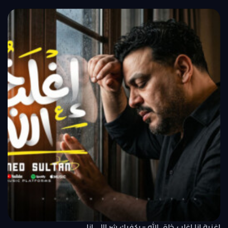
اغنية انا اغلب خلق الله – يكفيك شر اللى انا..