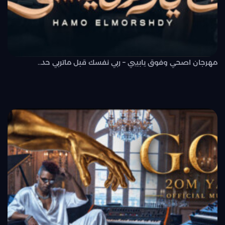
مهرجان اصحي وفوق يابيبي – ربي نفسك قبل ماتربي حد..