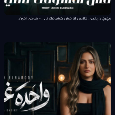
مهرجان ياعنى خلاص انا مش هشوفك تانى – مودى امين..