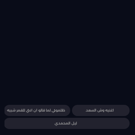
اغنيه وش السعد
ظلموكي لما قالو ان انتي للقمر شبيه
ليل المحمدي