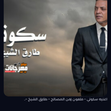
اغنيه سكوتي – ملعون زمن المصالح – طارق الشيخ –..