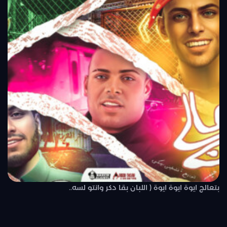
بتعالج ايوة ايوة ايوة ( اللبان بقا دكر وانتو لسه..