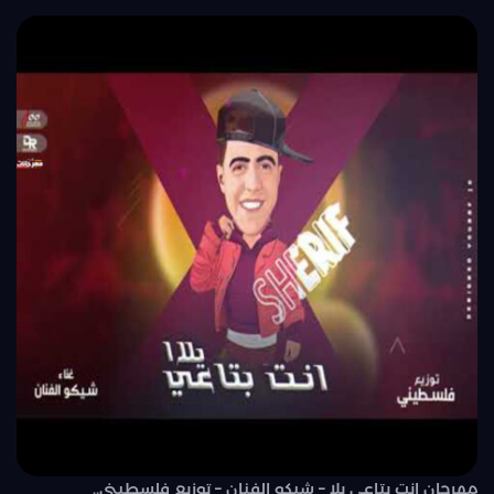
مهرجان انت بتاعي يلا – شيكو الفنان – توزيع فلسطيني..