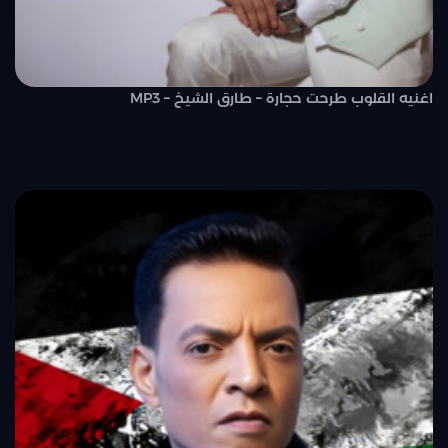
اغنيه القلوب طرحت حجارة – طارق الشيخ – MP3