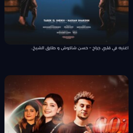
اغنيه في قلبي جراح – حسن شاكوش و طارق الشيخ..