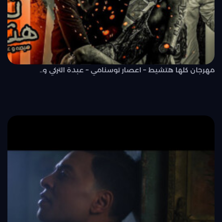
مهرجان كلها هتشيط – اعصار توسنامي – عبدة التركي و..