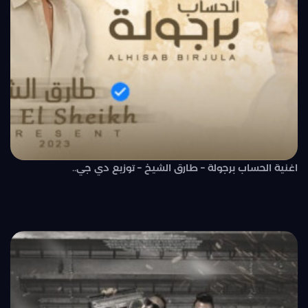
اغنية الحساب برجولة – طارق الشيخ – توزيع دي جي..