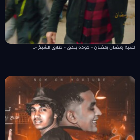
اغنية رمضان رمضان – حوده بندق – طارق الشيخ –..