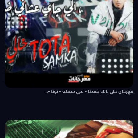
مهرجان خلي بالك يسطا – علي سمكه – توتا –..