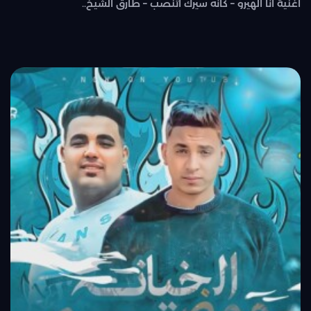
اغنية انا الهيرو – كأنه سيرك اتنصب – طارق الشيخ..