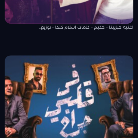
اغنيه حبايبنا – حكيم – كلمات اسلام كنكا – توزيع..