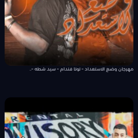
مهرجان وضع الاستعداد – توتا فندام – سيد شطه –..