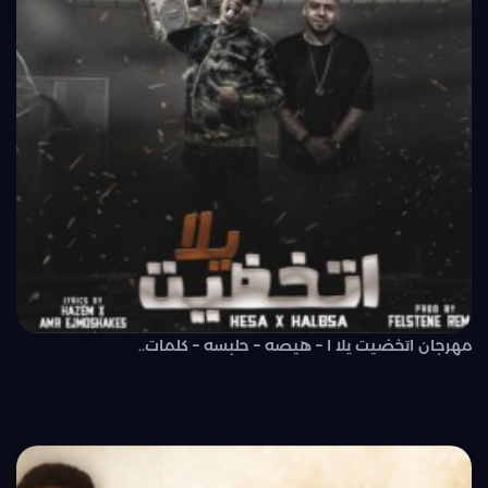
مهرجان اتخضيت يلا ا – هيصه – حلبسه – كلمات..