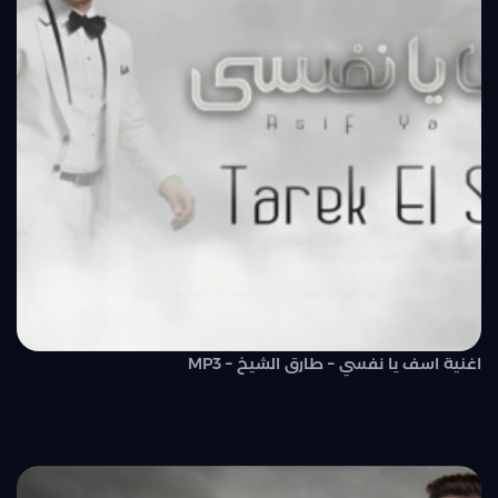
اغنية اسف يا نفسي – طارق الشيخ – MP3