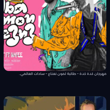
مهرجان كدة كدة – طالبة لمون نعناع – سادات العالمي..