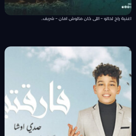
اغنية راح لحالو – اللى خان مالوش امان – شريف..