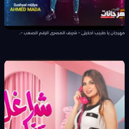
مهرجان يا طبيب احكيلى – شريف المصرى الرقم الصعب –..