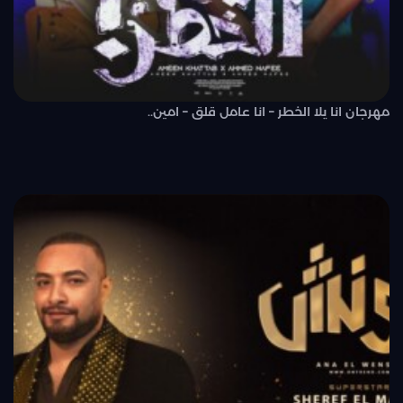
مهرجان انا يلا الخطر – انا عامل قلق – امين..