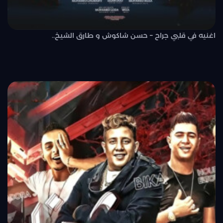
اغنيه في قلبي جراح – حسن شاكوش و طارق الشيخ..