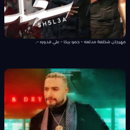
مهرجان شخلعة مدلعه – حمو بيكا – علي قدوره –..