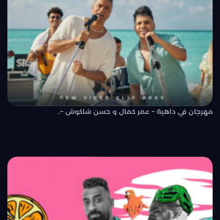
مهرجان في داهية – عمر كمال و حسن شاكوش –..