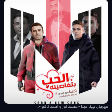
مهرجان جينا جينا – محمد نور و احمد نافع –..