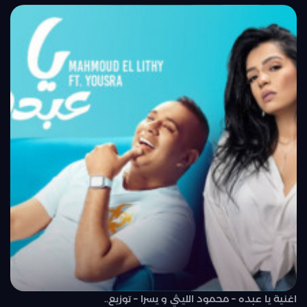
اغنية يا عبده – محمود الليثي و يسرا – توزيع..