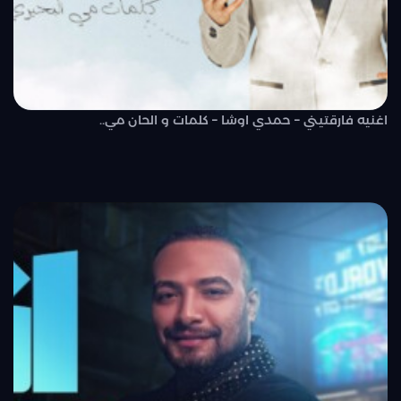
اغنيه فارقتيني – حمدي اوشا – كلمات و الحان مي..