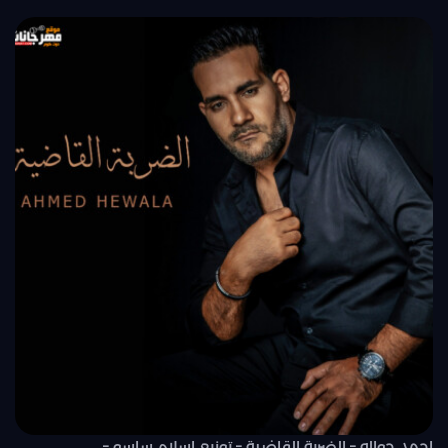
احمد حواله – الضربة القاضية – توزيع اسلام ساسو –..