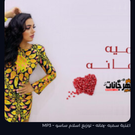
اغنية سميه -رمانه – توزيع اسلام ساسو – MP3