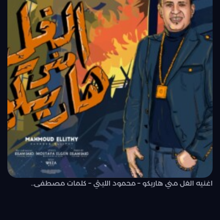
اغنيه الغل مني هاريكو – محمود الليثي – كلمات مصطفى..