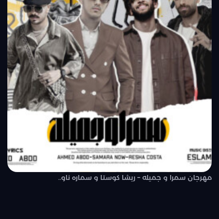
مهرجان سمرا و جميله – ريشا كوستا و سماره ناو..