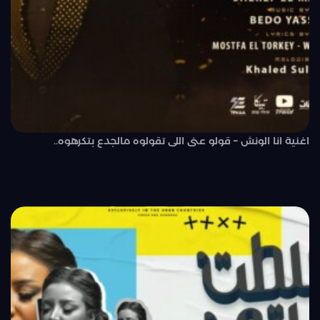
اغنية انا الونش – قولو عنى اللى تقولوه مالجدع بتكرهوه..