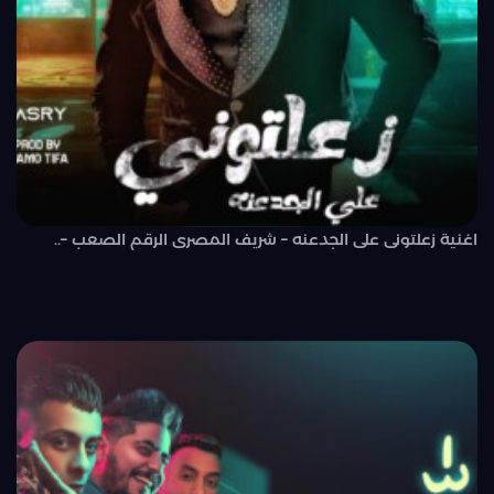
اغنية زعلتونى على الجدعنه – شريف المصرى الرقم الصعب –..