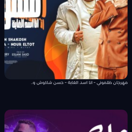
مهرجان ظلموني – انا اسد الغابة – حسن شاكوش و..