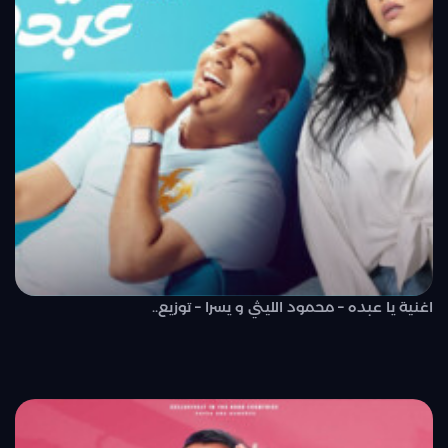
اغنية يا عبده – محمود الليثي و يسرا – توزيع..