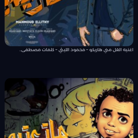
اغنيه الغل مني هاريكو – محمود الليثي – كلمات مصطفى..