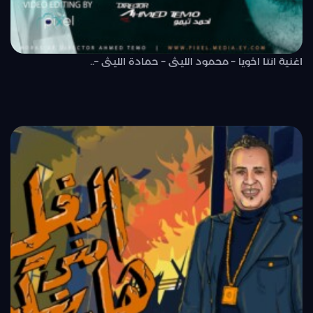
اغنية انتا اخويا – محمود الليثى – حمادة الليثى –..