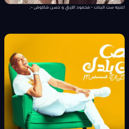
اغنيه ست البنات – محمود الليثي و حسن شاكوش –..