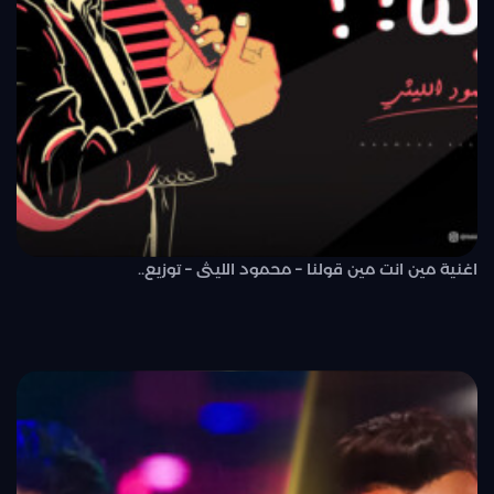
اغنية مين انت مين قولنا – محمود الليثى – توزيع..