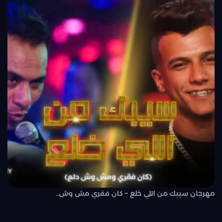
مهرجان سيبك من اللي خلع – كان فقري مش وش..