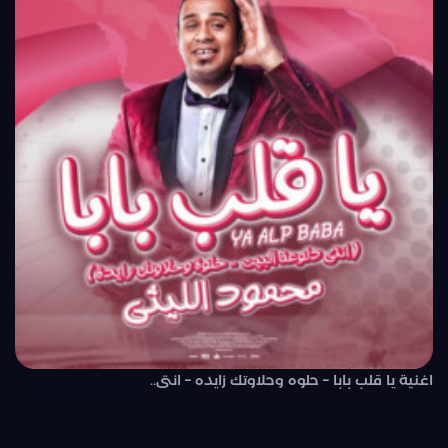
اغنية يا قلب بابا – حلوه وحلاوتك زايده – انتى..