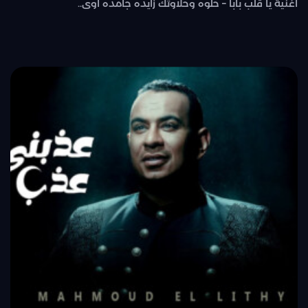
اغنية يا قلب بابا – حلوه وحلاوتك زايده جامده اوى..