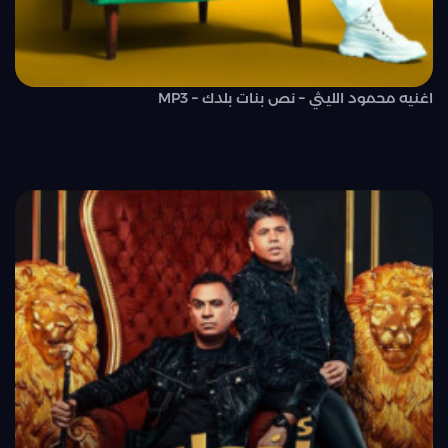
اغنيه محمود الليثي – نص بنات بلدك – MP3