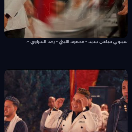
سيبوني ميكس جديد – محمود الليثي – رضا البحراوي –..