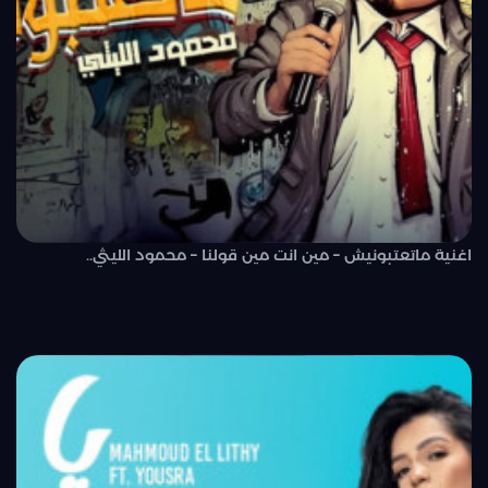
اغنية ماتعتبونيش – مين انت مين قولنا – محمود الليثي..