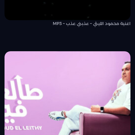
اغنية محمود الليثي – عذبني عذب – MP3