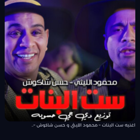
اغنيه ست البنات – محمود الليثي و حسن شاكوش –..