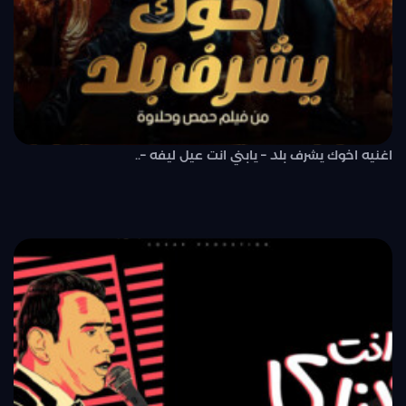
اغنيه اخوك يشرف بلد – يابني انت عيل ليفه –..