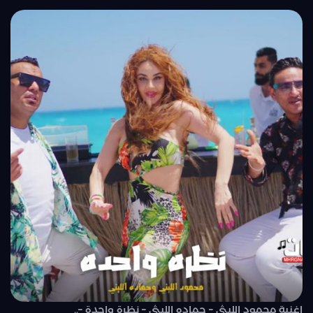
اغنية محمود الليثي – حماده الليثي – نظرة واحدة –..