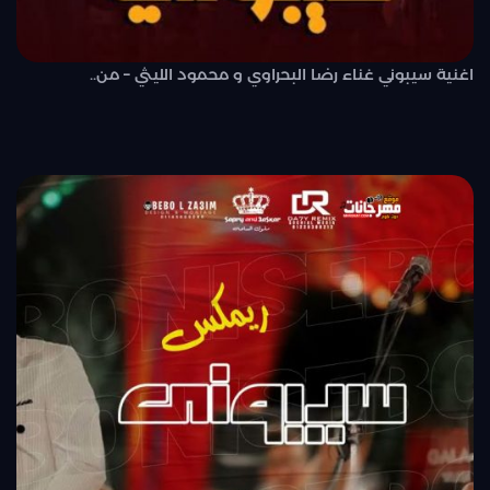
اغنية سيبوني غناء رضا البحراوي و محمود الليثي – من..