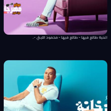
اغنية طالع فيها – طالع فيها – محمود الليثي –..