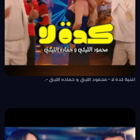
اغنية كدة لا – محمود الليثي و حماده الليثي –..