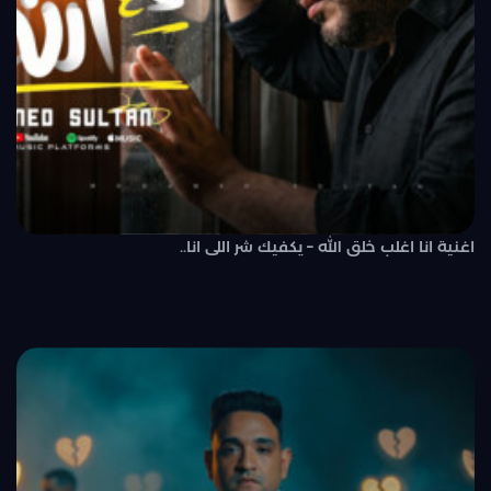
اغنية انا اغلب خلق الله – يكفيك شر اللى انا..