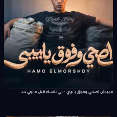
مهرجان اصحي وفوق يابيبي – ربي نفسك قبل ماتربي حد..