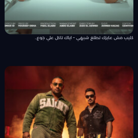
كليب مش عايزك تطلع شبهي – اياك تاكل علي جوع..