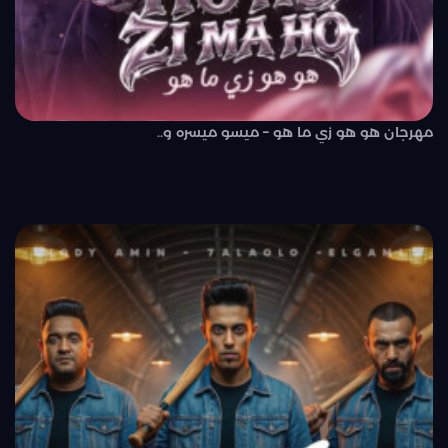
مهرجان هو هو زي ما هو – ميسو ميسره و..