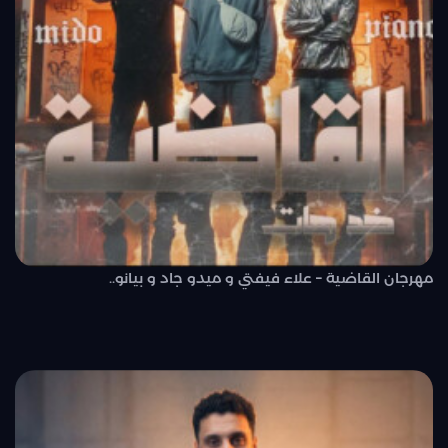
مهرجان القاضية – علاء فيفتي و ميدو جاد و بيانو..