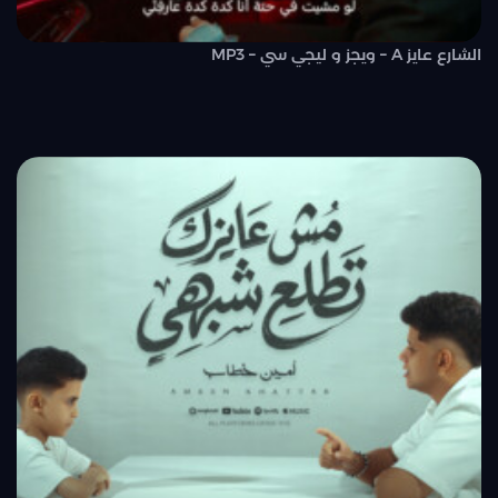
الشارع عايز A – ويجز و ليجي سي – MP3