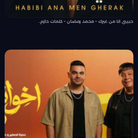
حبيبي انا من غيرك – محمد رمضان – كلمات حازم..