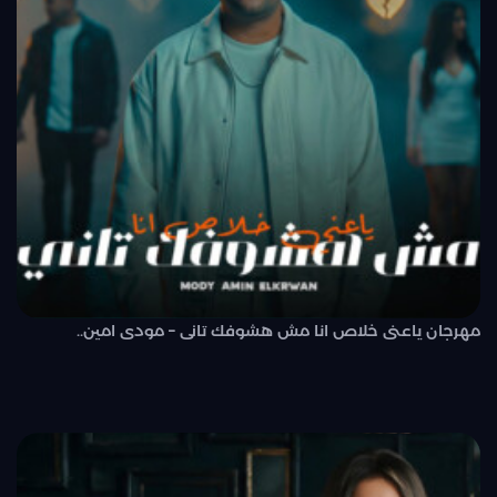
مهرجان ياعنى خلاص انا مش هشوفك تانى – مودى امين..