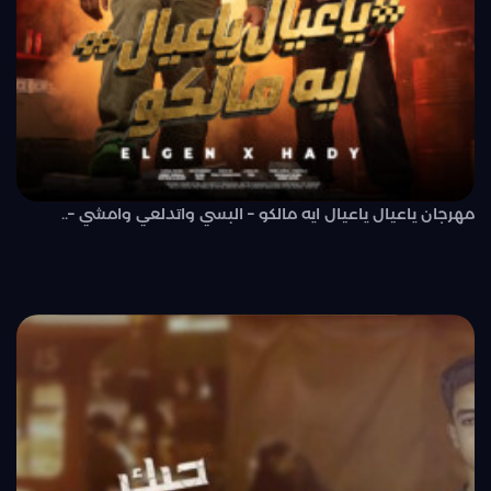
مهرجان ياعيال ياعيال ايه مالكو – البسي واتدلعي وامشي –..