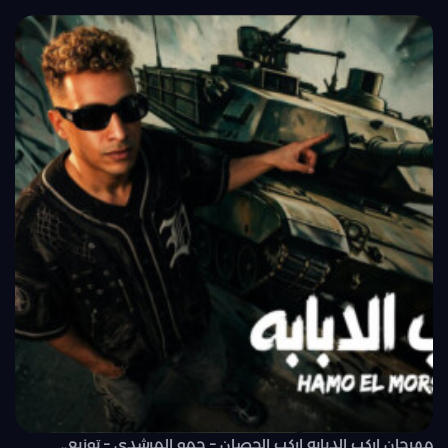
مهرجان اركب الدبابه اركب الحصان – حمو المرشدي – توزيع..