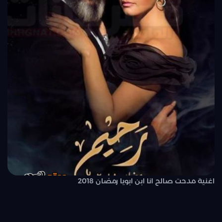
اغنية مدحت صالح انا ابن ابويا رمضان 2018