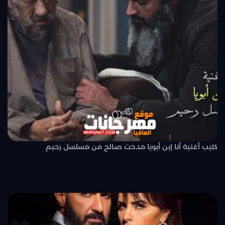
كليب أغنية أنا إبن أبويا مدحت صالح من مسلسل رحيم