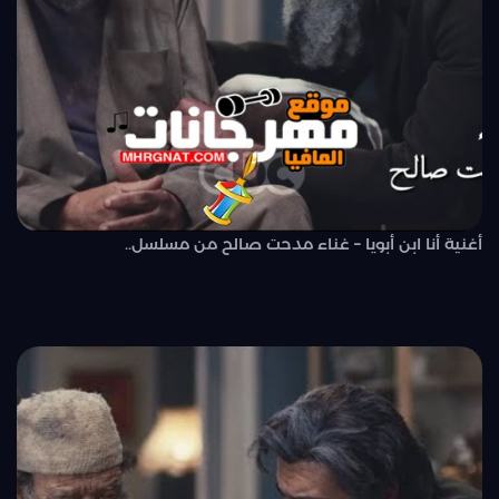
أغنية أنا ابن أبويا – غناء مدحت صالح من مسلسل..