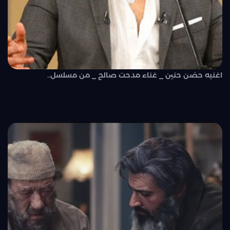
اغنيه حضن حنين _ غناء مدحت صالح _ من مسلسل..