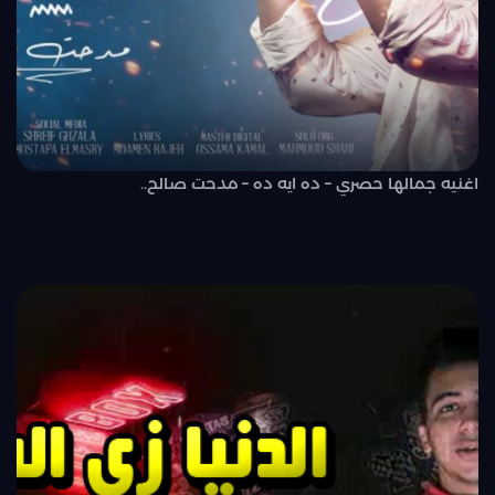
اغنيه جمالها حصري – ده ايه ده – مدحت صالح..