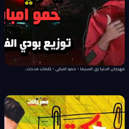
مهرجان الدنيا زي السيما – حمو امبابي – كلمات مدحت..