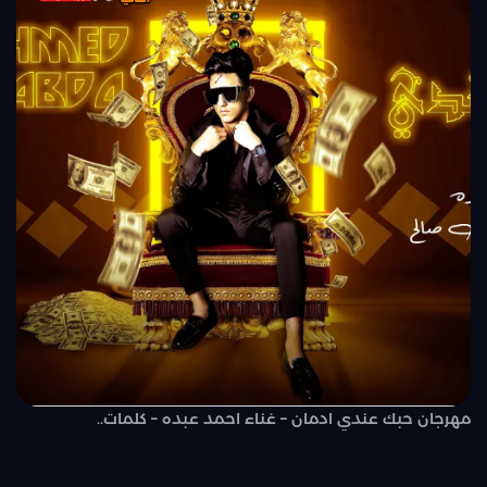
مهرجان حبك عندي ادمان – غناء احمد عبده – كلمات..