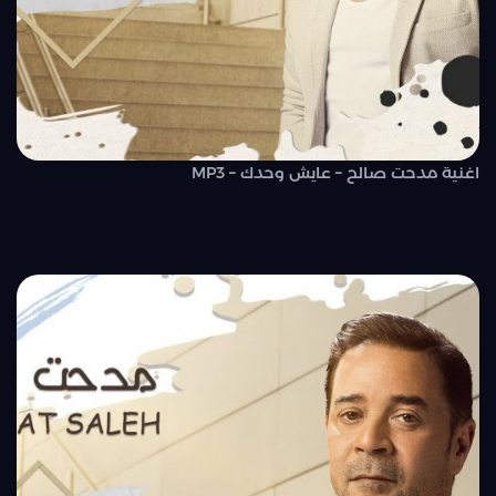
اغنية مدحت صالح – عايش وحدك – MP3