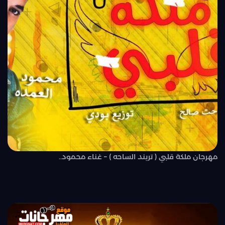
مهرجان ملكة قلبي ( تريند الساحه ) – غناء محمود..