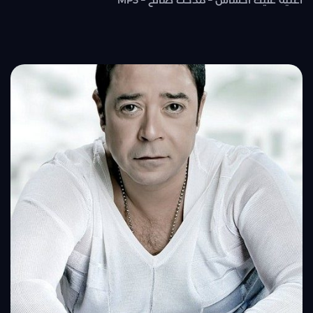
اغنية عليك احساس – مدحت صالح – MP3