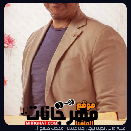
اغنيه واللي يحبنا ييجي هنا عندنا | مدحت صالح |..