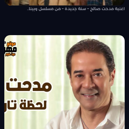
اغنية مدحت صالح – سنة جديدة – من مسلسل وبينا..