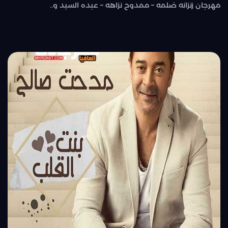
مهرجان زنزانه ضلمه – ممدوح نزاهه – عبده السيد و..