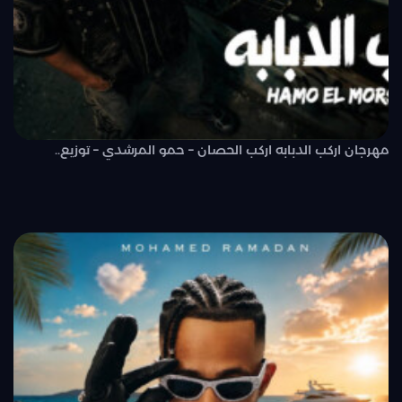
مهرجان اركب الدبابه اركب الحصان – حمو المرشدي – توزيع..