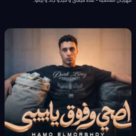
مهرجان القاضية – علاء فيفتي و ميدو جاد و بيانو..