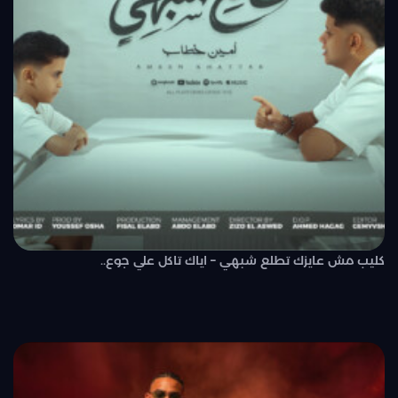
كليب مش عايزك تطلع شبهي – اياك تاكل علي جوع..