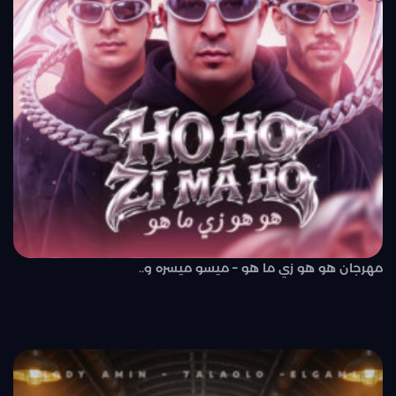
مهرجان هو هو زي ما هو – ميسو ميسره و..