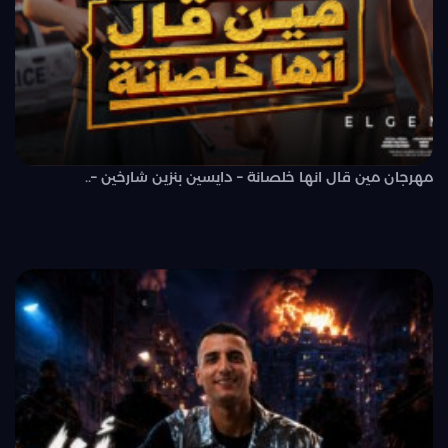
مهرجان مين قال انها خلصانة – دايسين بنزين شارخين –..