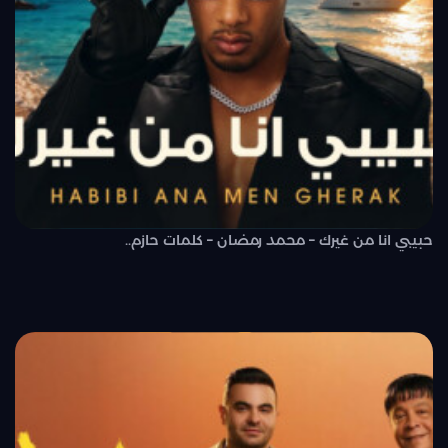
حبيبي انا من غيرك – محمد رمضان – كلمات حازم..