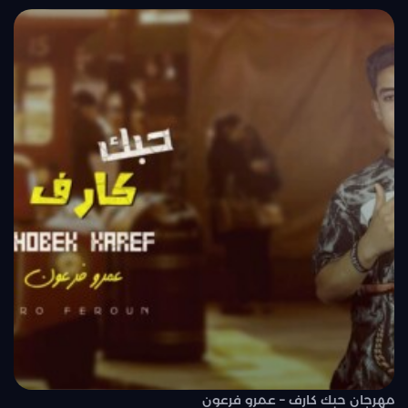
مهرجان حبك كارف – عمرو فرعون