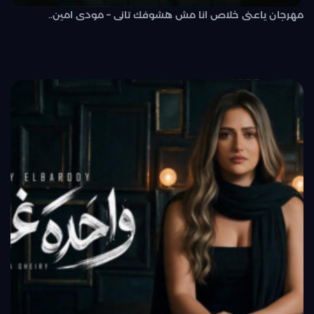
مهرجان ياعنى خلاص انا مش هشوفك تانى – مودى امين..