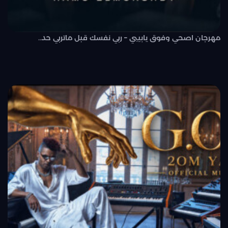
مهرجان اصحي وفوق يابيبي – ربي نفسك قبل ماتربي حد..