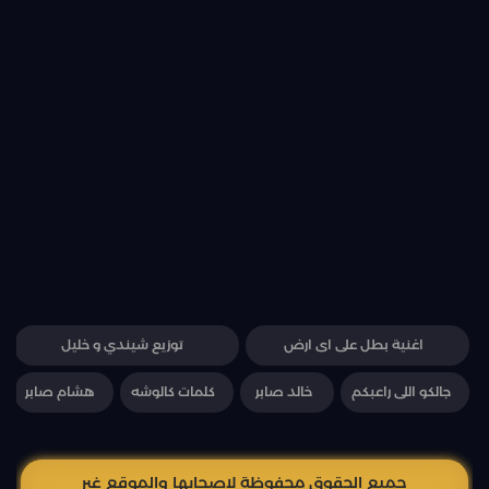
اغنية بطل على اى ارض
توزيع شيندي و خليل
جالكو اللى راعبكم
خالد صابر
كلمات كالوشه
هشام صابر
جميع الحقوق محفوظة لاصحابها والموقع غير