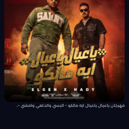
مهرجان ياعيال ياعيال ايه مالكو – البسي واتدلعي وامشي –..