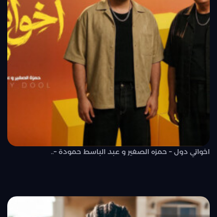
اخواتي دول – حمزه الصغير و عبد الباسط حمودة –..