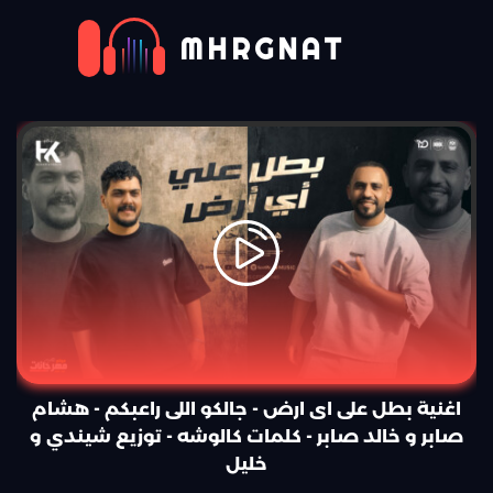
MHRGNAT
اغنية بطل على اى ارض - جالكو اللى راعبكم - هشام
صابر و خالد صابر - كلمات كالوشه - توزيع شيندي و
خليل