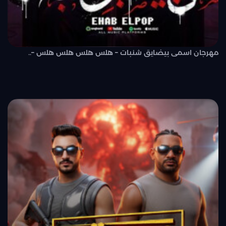
مهرجان اسمى بيضايق شنبات – هلس هلس هلس هلس –..