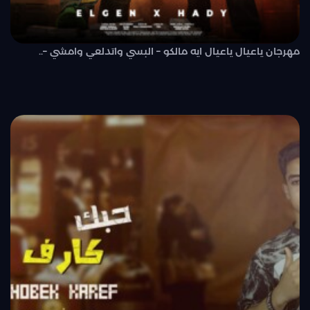
مهرجان ياعيال ياعيال ايه مالكو – البسي واتدلعي وامشي –..