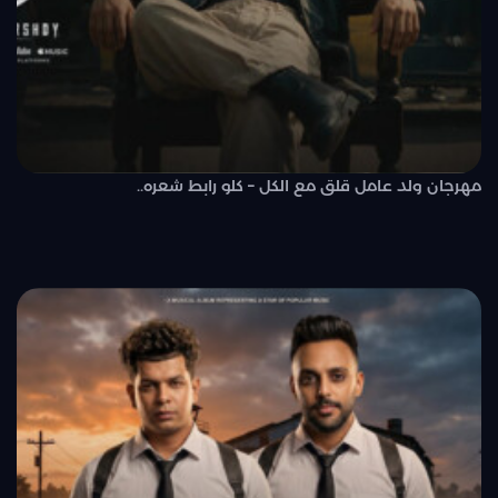
مهرجان ولد عامل قلق مع الكل – كلو رابط شعره..