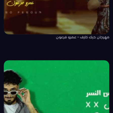
مهرجان حبك كارف – عمرو فرعون