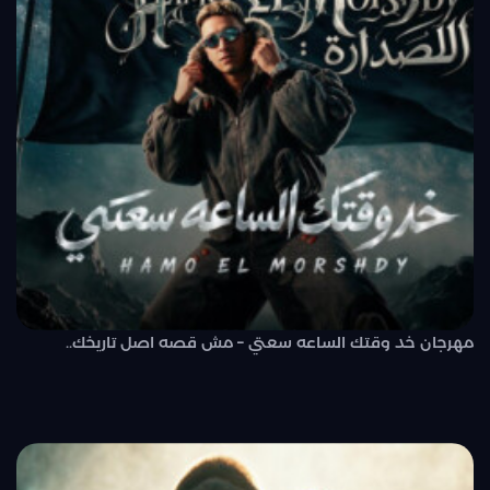
مهرجان خد وقتك الساعه سعتي – مش قصه اصل تاريخك..