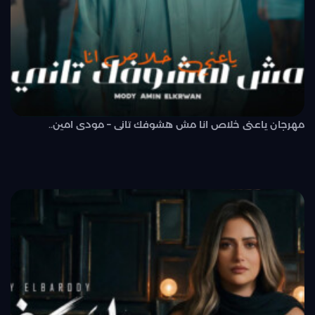
مهرجان ياعنى خلاص انا مش هشوفك تانى – مودى امين..