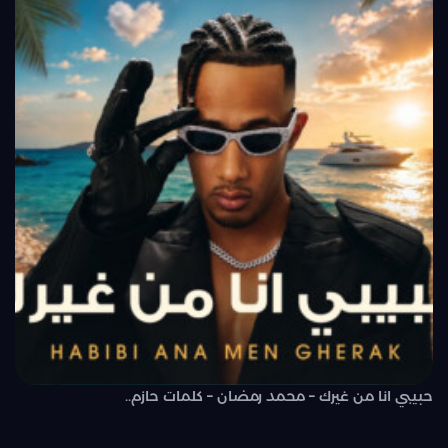
حبيبي انا من غيرك – محمد رمضان – كلمات حازم..