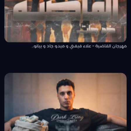
مهرجان القاضية – علاء فيفتي و ميدو جاد و بيانو..