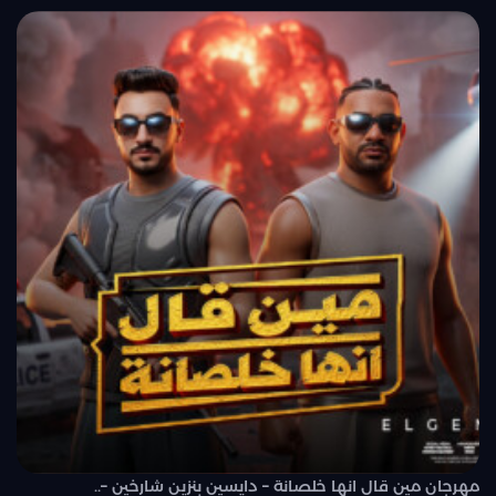
مهرجان مين قال انها خلصانة – دايسين بنزين شارخين –..