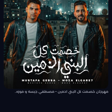
مهرجان خصمت كل البني ادمين – مصطفي جبسه و موزه..