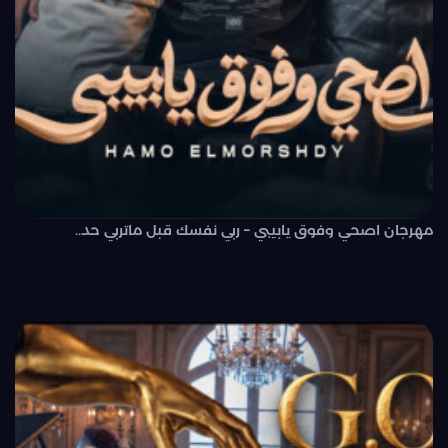
مهرجان اصحي وفوق يابيبي – ربي نفسك قبل ماتربي حد..