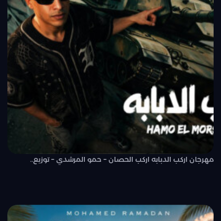
مهرجان اركب الدبابه اركب الحصان – حمو المرشدي – توزيع..