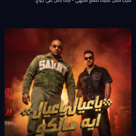
كليب مش عايزك تطلع شبهي – اياك تاكل علي جوع..