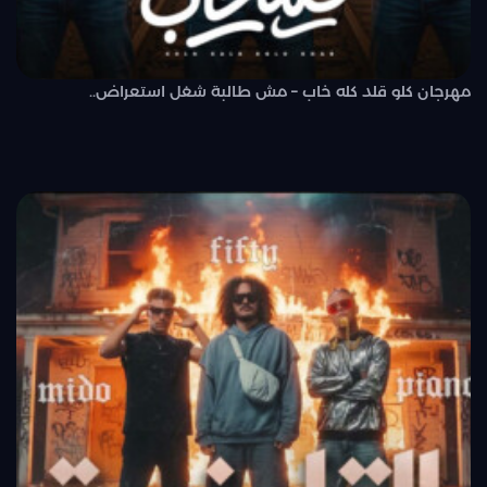
مهرجان كلو قلد كله خاب – مش طالبة شغل استعراض..